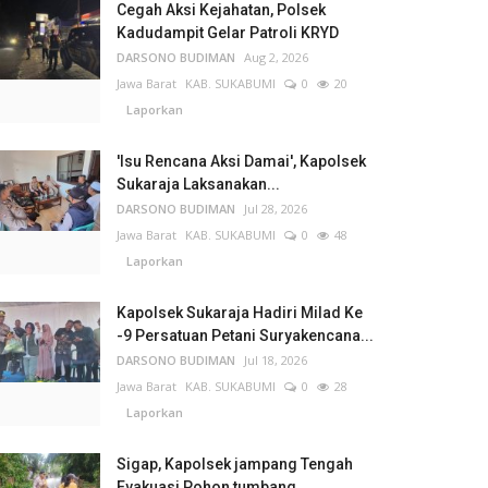
Cegah Aksi Kejahatan, Polsek
Kadudampit Gelar Patroli KRYD
DARSONO BUDIMAN
Aug 2, 2026
Jawa Barat
KAB. SUKABUMI
0
20
Laporkan
'Isu Rencana Aksi Damai', Kapolsek
Sukaraja Laksanakan...
DARSONO BUDIMAN
Jul 28, 2026
Jawa Barat
KAB. SUKABUMI
0
48
Laporkan
Kapolsek Sukaraja Hadiri Milad Ke
-9 Persatuan Petani Suryakencana...
DARSONO BUDIMAN
Jul 18, 2026
Jawa Barat
KAB. SUKABUMI
0
28
Laporkan
Sigap, Kapolsek jampang Tengah
Evakuasi Pohon tumbang