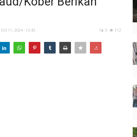
Paud/Kober Berikan
Oct 11, 2024 - 12:43
0
112
⚠