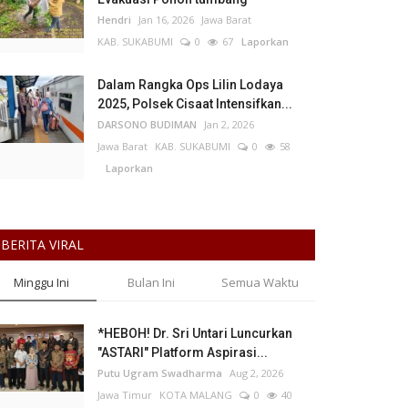
Hendri
Jan 16, 2026
Jawa Barat
KAB. SUKABUMI
0
67
Laporkan
Dalam Rangka Ops Lilin Lodaya
2025, Polsek Cisaat Intensifkan...
DARSONO BUDIMAN
Jan 2, 2026
Jawa Barat
KAB. SUKABUMI
0
58
Laporkan
BERITA VIRAL
Minggu Ini
Bulan Ini
Semua Waktu
*HEBOH! Dr. Sri Untari Luncurkan
"ASTARI" Platform Aspirasi...
Putu Ugram Swadharma
Aug 2, 2026
Jawa Timur
KOTA MALANG
0
40