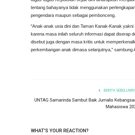
tualangan...
jembatan, minta sosialisasi dan jalur...
tentang bahayanya tidak menggunakan perlengkapan
pengendara maupun sebagai pembonceng.
“Anak-anak usia dini dan Taman Kanak-Kanak yakni
karena masa inilah seluruh informasi dapat diserap
disebut juga dengan masa kritis untuk memperkenal
perkembangan anak dimasa selanjutnya,” sambung 
BERITA SEBELUMN
UNTAG Samarinda Sambut Baik Jurnalis Kebangsa
Mahasiswa 20
WHAT'S YOUR REACTION?