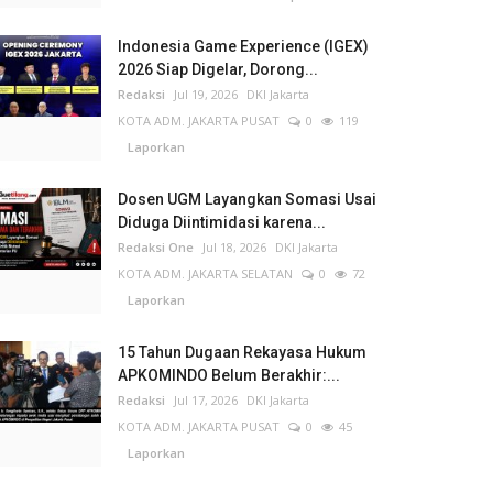
Indonesia Game Experience (IGEX)
2026 Siap Digelar, Dorong...
Redaksi
Jul 19, 2026
DKI Jakarta
KOTA ADM. JAKARTA PUSAT
0
119
Laporkan
Dosen UGM Layangkan Somasi Usai
Diduga Diintimidasi karena...
Redaksi One
Jul 18, 2026
DKI Jakarta
KOTA ADM. JAKARTA SELATAN
0
72
Laporkan
15 Tahun Dugaan Rekayasa Hukum
APKOMINDO Belum Berakhir:...
Redaksi
Jul 17, 2026
DKI Jakarta
KOTA ADM. JAKARTA PUSAT
0
45
Laporkan