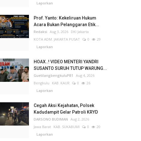
Laporkan
Prof. Yanto: Kekeliruan Hukum
Acara Bukan Pelanggaran Etik...
Redaksi
Aug 3, 2026
DKI Jakarta
KOTA ADM. JAKARTA PUSAT
0
29
Laporkan
HOAX..! VIDEO MENTERI YANDRI
SUSANTO SURUH TUTUP WARUNG...
GuetilangbengkuluPB1
Aug 4, 2026
Bengkulu
KAB. KAUR
0
26
Laporkan
Cegah Aksi Kejahatan, Polsek
Kadudampit Gelar Patroli KRYD
DARSONO BUDIMAN
Aug 2, 2026
Jawa Barat
KAB. SUKABUMI
0
20
Laporkan