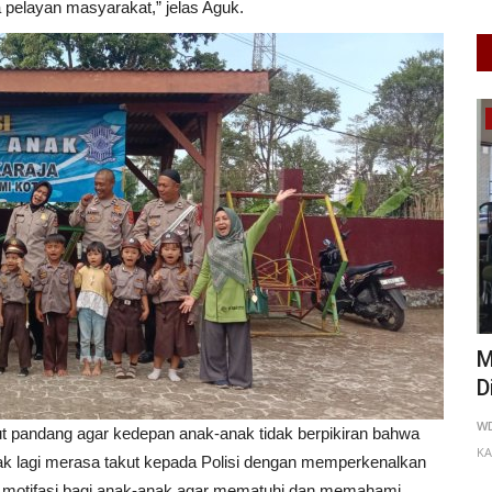
 pelayan masyarakat,” jelas Aguk.
Pendidikan
entara
Kawal PPDB Bersih Tanpa KKN, DPD
M
Rumah Hukum Indonesia...
D
0
51
Putu Ugram Swadharma
Jun 8, 2026
Jawa Timur
WD
pandang agar kedepan anak-anak tidak berpikiran bahwa
KOTA MALANG
0
130
Laporkan
KA
dak lagi merasa takut kepada Polisi dengan memperkenalkan
an
di motifasi bagi anak-anak agar mematuhi dan memahami