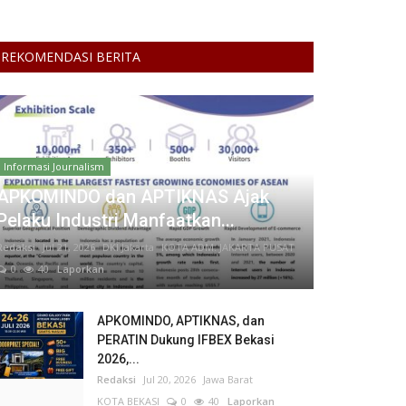
REKOMENDASI BERITA
Informasi Journalism
APKOMINDO dan APTIKNAS Ajak
Pelaku Industri Manfaatkan...
Redaksi
Jul 21, 2026
DKI Jakarta
KOTA ADM. JAKARTA PUSAT
0
40
Laporkan
APKOMINDO, APTIKNAS, dan
PERATIN Dukung IFBEX Bekasi
2026,...
Redaksi
Jul 20, 2026
Jawa Barat
KOTA BEKASI
0
40
Laporkan