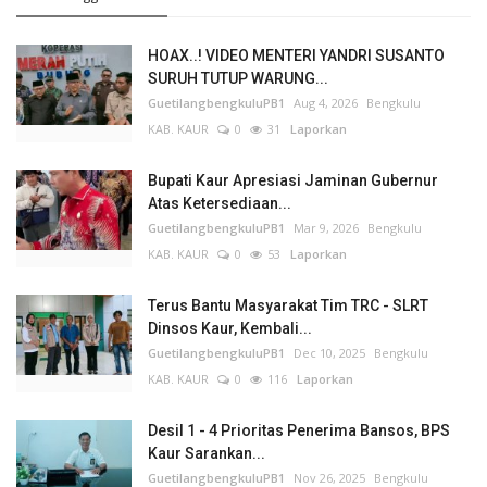
HOAX..! VIDEO MENTERI YANDRI SUSANTO
SURUH TUTUP WARUNG...
GuetilangbengkuluPB1
Aug 4, 2026
Bengkulu
KAB. KAUR
0
31
Laporkan
Bupati Kaur Apresiasi Jaminan Gubernur
Atas Ketersediaan...
GuetilangbengkuluPB1
Mar 9, 2026
Bengkulu
KAB. KAUR
0
53
Laporkan
Terus Bantu Masyarakat Tim TRC - SLRT
Dinsos Kaur, Kembali...
GuetilangbengkuluPB1
Dec 10, 2025
Bengkulu
KAB. KAUR
0
116
Laporkan
Desil 1 - 4 Prioritas Penerima Bansos, BPS
Kaur Sarankan...
GuetilangbengkuluPB1
Nov 26, 2025
Bengkulu