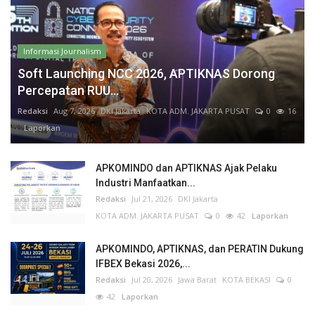
Informasi Journalism
Soft Launching NCC 2026, APTIKNAS Dorong
Percepatan RUU...
Redaksi
Aug 7, 2026
DKI Jakarta
KOTA ADM. JAKARTA PUSAT
0
16
Laporkan
APKOMINDO dan APTIKNAS Ajak Pelaku
Industri Manfaatkan...
Redaksi
Jul 21, 2026
DKI Jakarta
KOTA ADM. JAKARTA PUSAT
0
42
Laporkan
APKOMINDO, APTIKNAS, dan PERATIN Dukung
IFBEX Bekasi 2026,...
Redaksi
Jul 20, 2026
Jawa Barat
KOTA BEKASI
0
42
Laporkan