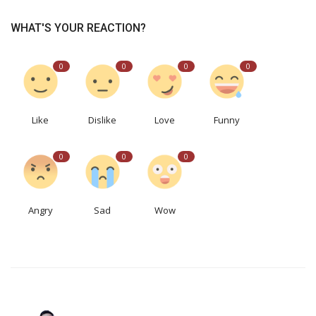
WHAT'S YOUR REACTION?
0
0
0
0
Like
Dislike
Love
Funny
0
0
0
Angry
Sad
Wow