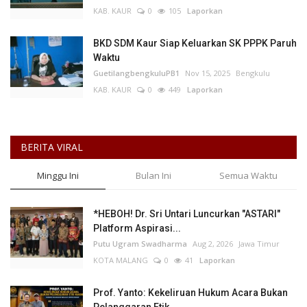
KAB. KAUR
0
105
Laporkan
BKD SDM Kaur Siap Keluarkan SK PPPK Paruh
Waktu
GuetilangbengkuluPB1
Nov 15, 2025
Bengkulu
KAB. KAUR
0
449
Laporkan
BERITA VIRAL
Minggu Ini
Bulan Ini
Semua Waktu
*HEBOH! Dr. Sri Untari Luncurkan "ASTARI"
Platform Aspirasi...
Putu Ugram Swadharma
Aug 2, 2026
Jawa Timur
KOTA MALANG
0
41
Laporkan
Prof. Yanto: Kekeliruan Hukum Acara Bukan