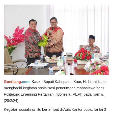
Keamanan
Kejahatan
Cybers Event
UMKM & Ekonomi Kreatif
Pekerja Migran Indonesia
Ekonomi
Guetilang
.
com
, Kaur -
Bupati Kabupaten Kaur, H. Lismidianto
Pendidikan
menghadiri kegiatan sosialisasi penerimaan mahasiswa baru
Politeknik Enjeniring Pertanian Indonesia (PEPI) pada Kamis,
Informasi Journalism
(29/2/24).
Kegiatan sosialisasi itu bertempat di Aula Kantor bupati lantai 3
Olahraga