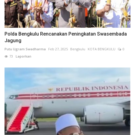
Polda Bengkulu Rencanakan Peningkatan Swasembada
Jagung
Putu Ugram Swadharma
Feb 27, 2025
Bengkulu
KOTA BENGKULU
0
73
Laporkan