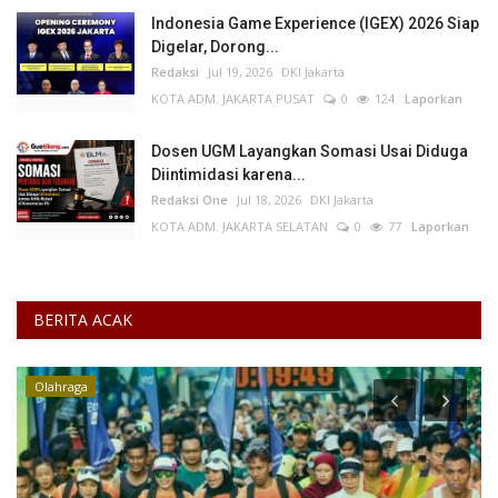
Indonesia Game Experience (IGEX) 2026 Siap
Digelar, Dorong...
Redaksi
Jul 19, 2026
DKI Jakarta
KOTA ADM. JAKARTA PUSAT
0
124
Laporkan
Dosen UGM Layangkan Somasi Usai Diduga
Diintimidasi karena...
Redaksi One
Jul 18, 2026
DKI Jakarta
KOTA ADM. JAKARTA SELATAN
0
77
Laporkan
BERITA ACAK
Olahraga