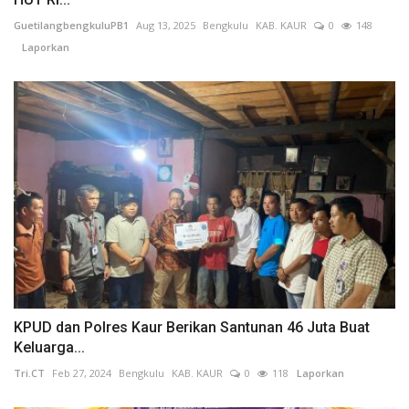
GuetilangbengkuluPB1
Aug 13, 2025
Bengkulu
KAB. KAUR
0
148
Laporkan
KPUD dan Polres Kaur Berikan Santunan 46 Juta Buat
Keluarga...
Tri.CT
Feb 27, 2024
Bengkulu
KAB. KAUR
0
118
Laporkan