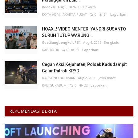
Pelanggaran Etik...
Redaksi
Aug 3, 2026
DKI Jakarta
KOTA ADM. JAKARTA PUSAT
0
34
Laporkan
HOAX..! VIDEO MENTERI YANDRI SUSANTO
SURUH TUTUP WARUNG...
GuetilangbengkuluPB1
Aug 4, 2026
Bengkulu
KAB. KAUR
0
31
Laporkan
Cegah Aksi Kejahatan, Polsek Kadudampit
Gelar Patroli KRYD
DARSONO BUDIMAN
Aug 2, 2026
Jawa Barat
KAB. SUKABUMI
0
22
Laporkan
REKOMENDASI BERITA