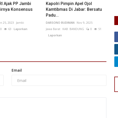
RI Ajak PP Jambi
Kapolri Pimpin Apel Ojol
irnya Konsensus
Kamtibmas Di Jabar: Bersatu
Padu...
un 25, 2023
Jambi
DARSONO BUDIMAN
Nov 9, 2025
0
63
Laporkan
Jawa Barat
KAB. BANDUNG
0
51
Laporkan
Email