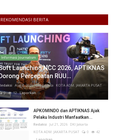
REKOMENDASI BERITA
Informasi Journalism
Soft Launching NCC 2026, APTIKNAS
Dorong Percepatan RUU...
Redaksi
Aug 7, 2026
DKI Jakarta
KOTA ADM. JAKARTA PUSAT
0
12
Laporkan
APKOMINDO dan APTIKNAS Ajak
Pelaku Industri Manfaatkan...
Redaksi
Jul 21, 2026
DKI Jakarta
KOTA ADM. JAKARTA PUSAT
0
42
Laporkan