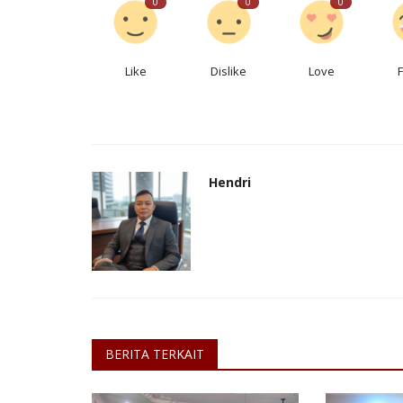
0
0
0
Like
Dislike
Love
Hendri
BERITA TERKAIT