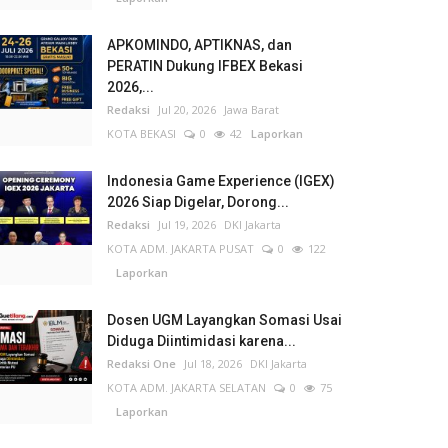
APKOMINDO, APTIKNAS, dan
PERATIN Dukung IFBEX Bekasi
2026,...
Redaksi
Jul 20, 2026
Jawa Barat
KOTA BEKASI
0
42
Laporkan
Indonesia Game Experience (IGEX)
2026 Siap Digelar, Dorong...
Redaksi
Jul 19, 2026
DKI Jakarta
KOTA ADM. JAKARTA PUSAT
0
122
Laporkan
Dosen UGM Layangkan Somasi Usai
Diduga Diintimidasi karena...
Redaksi One
Jul 18, 2026
DKI Jakarta
KOTA ADM. JAKARTA SELATAN
0
75
Laporkan