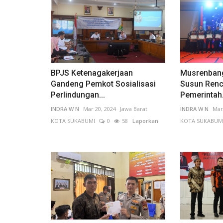
Jawa Barat
BPJS Ketenagakerjaan
Musrenban
Gandeng Pemkot Sosialisasi
Susun Renc
Perlindungan...
Pemerintah.
INDRA W N
Mar 20, 2024
Jawa Barat
INDRA W N
Mar
KOTA SUKABUMI
0
58
Laporkan
KOTA SUKABUM
PJ Walikota Sukabumi Hadiri
Pembukaan Pelatihan Giat Litera
INDRA W N
Oct 4, 2024
Jawa Barat
KOTA SUKABUMI
Laporkan