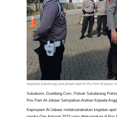
Kapolsek Sukalarang saat pimpin Apel Di Pos Pam Al-Jabaar S
Sukabumi, Guetilang.Com, Polsek Sukalarang Polre
Pos Pam Al-Jabaar Sampaikan Arahan Kepada Anggo
Kapospam Al-Jabaar melaksanakakan kegiatan apel
rangka Ops Ketupat 2023 yang dilaksanakan di Pos