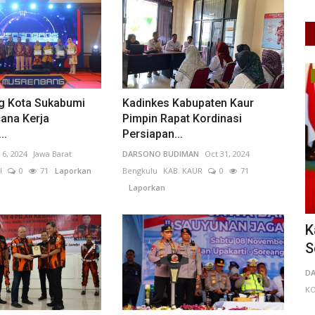
Keamanan
g Kota Sukabumi
Kadinkes Kabupaten Kaur
ana Kerja
Pimpin Rapat Kordinasi
..
Persiapan...
 6, 2024
Jawa Barat
DARSONO BUDIMAN
Oct 31, 2024
I
0
71
Laporkan
Bengkulu
KAB. KAUR
0
71
Laporkan
Kapolri Dan Panglima TNI Pererat
*
si...
Soliditas Sebagai Pilar...
T
0
74
DARSONO BUDIMAN
Jul 14, 2026
DKI Jakarta
Pu
KOTA ADM. JAKARTA TIMUR
0
45
Laporkan