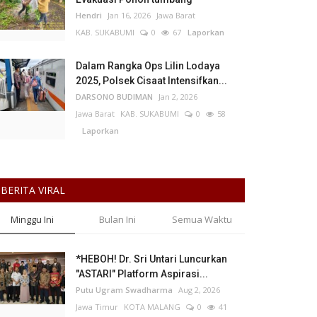
Hendri
Jan 16, 2026
Jawa Barat
KAB. SUKABUMI
0
67
Laporkan
Dalam Rangka Ops Lilin Lodaya
2025, Polsek Cisaat Intensifkan...
DARSONO BUDIMAN
Jan 2, 2026
Jawa Barat
KAB. SUKABUMI
0
58
Laporkan
BERITA VIRAL
Minggu Ini
Bulan Ini
Semua Waktu
*HEBOH! Dr. Sri Untari Luncurkan
"ASTARI" Platform Aspirasi...
Putu Ugram Swadharma
Aug 2, 2026
Jawa Timur
KOTA MALANG
0
41