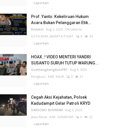
Laporkan
Prof. Yanto: Kekeliruan Hukum
Acara Bukan Pelanggaran Etik...
Redaksi
Aug 3, 2026
DKI Jakarta
KOTA ADM. JAKARTA PUSAT
0
34
Laporkan
HOAX..! VIDEO MENTERI YANDRI
SUSANTO SURUH TUTUP WARUNG...
GuetilangbengkuluPB1
Aug 4, 2026
Bengkulu
KAB. KAUR
0
31
Laporkan
Cegah Aksi Kejahatan, Polsek
Kadudampit Gelar Patroli KRYD
DARSONO BUDIMAN
Aug 2, 2026
Jawa Barat
KAB. SUKABUMI
0
22
Laporkan