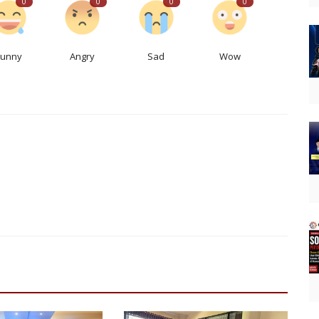
0
0
0
0
Funny
Angry
Sad
Wow