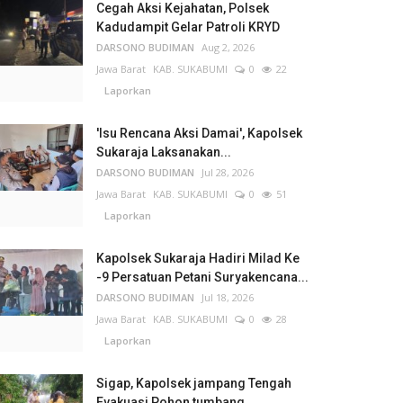
Cegah Aksi Kejahatan, Polsek
Kadudampit Gelar Patroli KRYD
DARSONO BUDIMAN
Aug 2, 2026
Jawa Barat
KAB. SUKABUMI
0
22
Laporkan
'Isu Rencana Aksi Damai', Kapolsek
Sukaraja Laksanakan...
DARSONO BUDIMAN
Jul 28, 2026
Jawa Barat
KAB. SUKABUMI
0
51
Laporkan
Kapolsek Sukaraja Hadiri Milad Ke
-9 Persatuan Petani Suryakencana...
DARSONO BUDIMAN
Jul 18, 2026
Jawa Barat
KAB. SUKABUMI
0
28
Laporkan
Sigap, Kapolsek jampang Tengah
Evakuasi Pohon tumbang