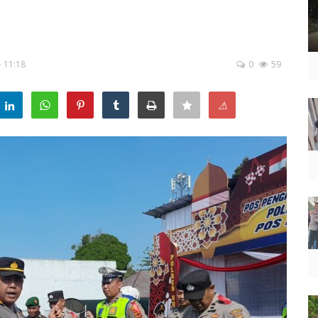
- 11:18
0
59
⚠