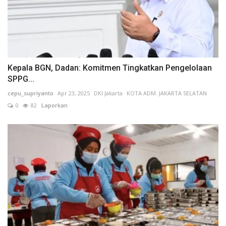
Kepala BGN, Dadan: Komitmen Tingkatkan Pengelolaan
SPPG...
cepu_supriyanto
Apr 23, 2025
DKI Jakarta
KOTA ADM. JAKARTA SELATAN
0
82
Laporkan