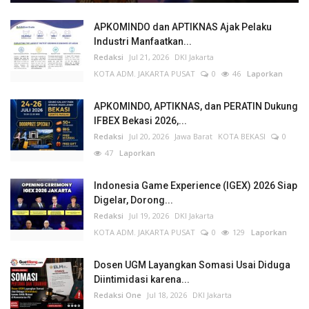
APKOMINDO dan APTIKNAS Ajak Pelaku
Industri Manfaatkan...
Redaksi
Jul 21, 2026
DKI Jakarta
KOTA ADM. JAKARTA PUSAT
0
46
Laporkan
APKOMINDO, APTIKNAS, dan PERATIN Dukung
IFBEX Bekasi 2026,...
Redaksi
Jul 20, 2026
Jawa Barat
KOTA BEKASI
0
47
Laporkan
Indonesia Game Experience (IGEX) 2026 Siap
Digelar, Dorong...
Redaksi
Jul 19, 2026
DKI Jakarta
KOTA ADM. JAKARTA PUSAT
0
129
Laporkan
Dosen UGM Layangkan Somasi Usai Diduga
Diintimidasi karena...
Redaksi One
Jul 18, 2026
DKI Jakarta