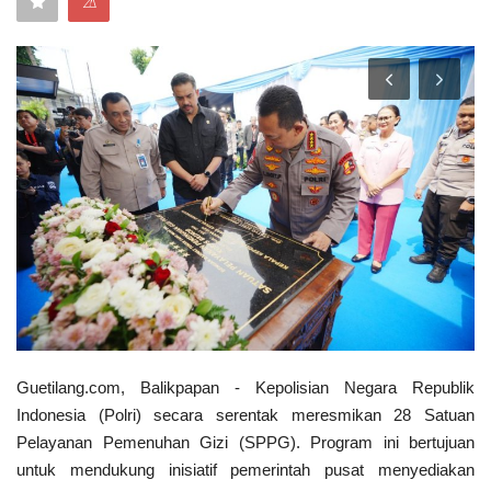
⚠
Keamanan
Kejahatan
Cybers Event
UMKM & Ekonomi Kreatif
Pekerja Migran Indonesia
Ekonomi
Pendidikan
Guetilang.com, Balikpapan - Kepolisian Negara Republik
Indonesia (Polri) secara serentak meresmikan 28 Satuan
Informasi Journalism
Pelayanan Pemenuhan Gizi (SPPG). Program ini bertujuan
untuk mendukung inisiatif pemerintah pusat menyediakan
Olahraga