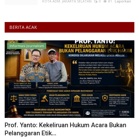
KOTA ADM. JAKARTA SELATAN
0
81
Laporkan
BERITA ACAK
Informasi Journalism
Prof. Yanto: Kekeliruan Hukum Acara Bukan
*
Pelanggaran Etik...
T