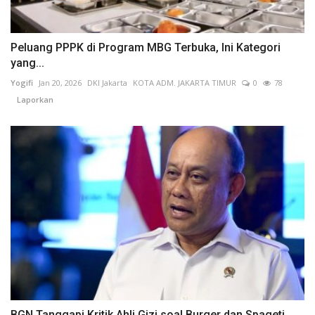
Peluang PPPK di Program MBG Terbuka, Ini Kategori
yang...
Yogifi
Jan 20, 2026
DKI Jakarta
KOTA ADM. JAKARTA TIMUR
0
78
Laporkan
BGN Tanggapi Kritik Ahli Gizi soal Burger dan Spageti