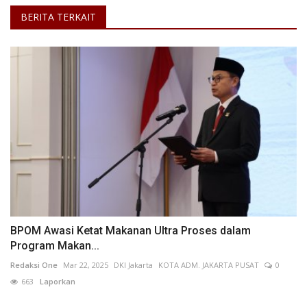
BERITA TERKAIT
BPOM Awasi Ketat Makanan Ultra Proses dalam
Program Makan...
Redaksi One
Mar 22, 2025
DKI Jakarta
KOTA ADM. JAKARTA PUSAT
0
663
Laporkan