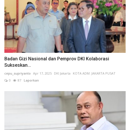
Badan Gizi Nasional dan Pemprov DKI Kolaborasi
Sukseskan...
cepu_supriyanto
Apr 17, 2025
DKI Jakarta
KOTA ADM. JAKARTA PUSAT
0
87
Laporkan