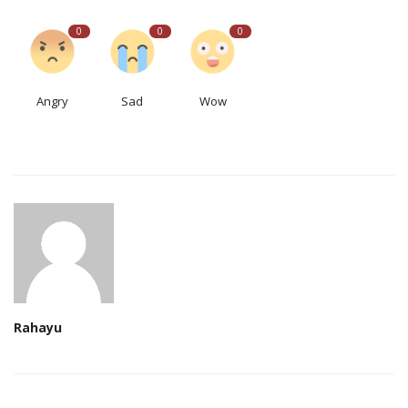
0
0
0
Angry
Sad
Wow
Rahayu