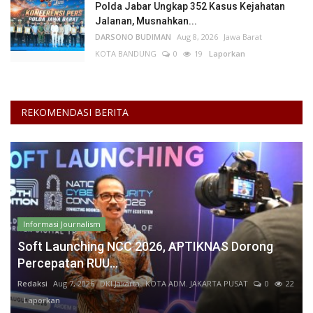
Polda Jabar Ungkap 352 Kasus Kejahatan
Jalanan, Musnahkan...
DARSONO BUDIMAN
Aug 8, 2026
Jawa Barat
KOTA BANDUNG
0
19
Laporkan
REKOMENDASI BERITA
Informasi Journalism
Soft Launching NCC 2026, APTIKNAS Dorong
Percepatan RUU...
Redaksi
Aug 7, 2026
DKI Jakarta
KOTA ADM. JAKARTA PUSAT
0
22
Laporkan