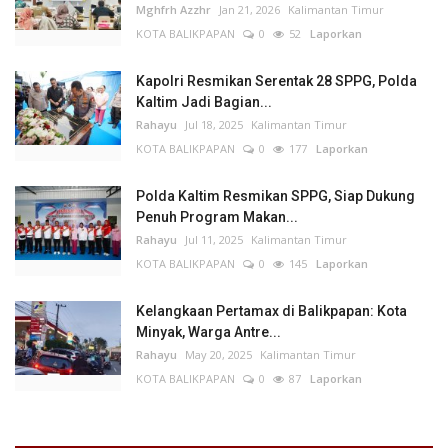
Mghfrh Azzhr
Jan 21, 2026
Kalimantan Timur
KOTA BALIKPAPAN
0
52
Laporkan
Kapolri Resmikan Serentak 28 SPPG, Polda
Kaltim Jadi Bagian...
Rahayu
Jul 18, 2025
Kalimantan Timur
KOTA BALIKPAPAN
0
177
Laporkan
Polda Kaltim Resmikan SPPG, Siap Dukung
Penuh Program Makan...
Rahayu
Jul 11, 2025
Kalimantan Timur
KOTA BALIKPAPAN
0
145
Laporkan
Kelangkaan Pertamax di Balikpapan: Kota
Minyak, Warga Antre...
Rahayu
May 20, 2025
Kalimantan Timur
KOTA BALIKPAPAN
0
87
Laporkan