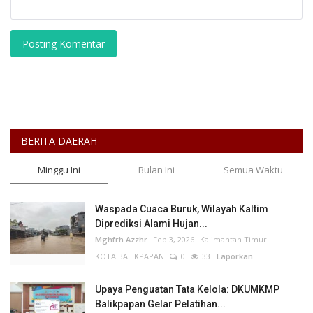
Posting Komentar
BERITA DAERAH
Minggu Ini
Bulan Ini
Semua Waktu
Waspada Cuaca Buruk, Wilayah Kaltim
Diprediksi Alami Hujan...
Mghfrh Azzhr
Feb 3, 2026
Kalimantan Timur
KOTA BALIKPAPAN
0
33
Laporkan
Upaya Penguatan Tata Kelola: DKUMKMP
Balikpapan Gelar Pelatihan...