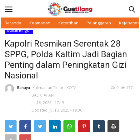
Beranda
Keamanan
Ketertiban
Pelanggaran
Kejahatan
Makan Bergizi
Masuk
Daftar
Kapolri Resmikan Serentak 28
SPPG, Polda Kaltim Jadi Bagian
Beranda
Penting dalam Peningkatan Gizi
Daerah
Nasional
Makan Bergizi
Rahayu
Kalimantan Timur - KOTA
0
177
BALIKPAPAN
Jul 18, 2025 - 17:15
Warkop Digital
Updated: Jul 18, 2025 - 19:36
Pelanggaran
Ketertiban