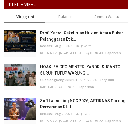
BERITA VIRAL
Minggu Ini
Bulan Ini
Semua Waktu
Prof. Yanto: Kekeliruan Hukum Acara Bukan
Pelanggaran Etik...
Redaksi
Aug 3, 2026
DKI Jakarta
KOTA ADM. JAKARTA PUSAT
0
40
Laporkan
HOAX..! VIDEO MENTERI YANDRI SUSANTO
SURUH TUTUP WARUNG...
GuetilangbengkuluPB1
Aug 4, 2026
Bengkulu
KAB. KAUR
0
36
Laporkan
Soft Launching NCC 2026, APTIKNAS Dorong
Percepatan RUU...
Redaksi
Aug 7, 2026
DKI Jakarta
KOTA ADM. JAKARTA PUSAT
0
22
Laporkan