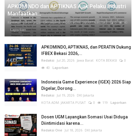
APKOMINDO dan APTIKNAS Ajak Pelaku Industri
Manfaatkan...
Redaksi
Jul 21, 2026
DKI Jakarta
KOTA ADM. JAKARTA PUSAT
0
40
Laporkan
APKOMINDO, APTIKNAS, dan PERATIN Dukung
IFBEX Bekasi 2026,...
Redaksi
Jul 20, 2026
Jawa Barat
KOTA BEKASI
0
40
Laporkan
Indonesia Game Experience (IGEX) 2026 Siap
Digelar, Dorong...
Redaksi
Jul 19, 2026
DKI Jakarta
KOTA ADM. JAKARTA PUSAT
0
119
Laporkan
Dosen UGM Layangkan Somasi Usai Diduga
Diintimidasi karena...
Redaksi One
Jul 18, 2026
DKI Jakarta