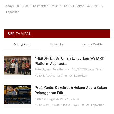
Rahayu
Jul 18, 2025
Kalimantan Timur
KOTA BALIKPAPAN
0
177
Keamanan
Laporkan
Kejahatan
BERITA VIRAL
Cybers Event
Minggu Ini
Bulan Ini
Semua Waktu
UMKM & Ekonomi Kreatif
*HEBOH! Dr. Sri Untari Luncurkan "ASTARI"
Pekerja Migran Indonesia
Platform Aspirasi...
Putu Ugram Swadharma
Aug 2, 2026
Jawa Timur
Ekonomi
KOTA MALANG
0
40
Laporkan
Pendidikan
Prof. Yanto: Kekeliruan Hukum Acara Bukan
Pelanggaran Etik...
Redaksi
Aug 3, 2026
DKI Jakarta
Informasi Journalism
KOTA ADM. JAKARTA PUSAT
0
29
Laporkan
Olahraga