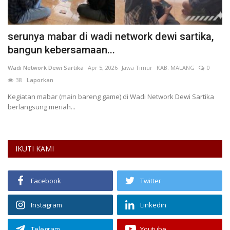
serunya mabar di wadi network dewi sartika,
K
bangun kebersamaan...
B
Wadi Network Dewi Sartika
Apr 5, 2026
Jawa Timur
KAB. MALANG
0
mu
38
Laporkan
an
Kegiatan mabar (main bareng game) di Wadi Network Dewi Sartika
berlangsung meriah...
IKUTI KAMI
Facebook
Twitter
Instagram
Linkedin
Telegram
Youtube