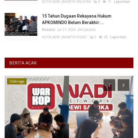
KOTA ADM. JAKARTA SELATAN
0
71
Laporkan
15 Tahun Dugaan Rekayasa Hukum
APKOMINDO Belum Berakhir:...
Redaksi
Jul 17, 2026
DKI Jakarta
KOTA ADM. JAKARTA PUSAT
0
45
Laporkan
BERITA ACAK
Olahraga