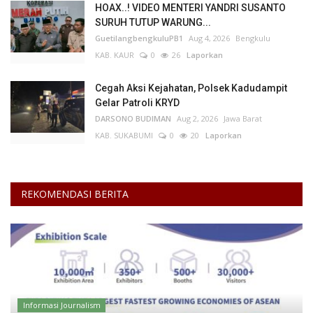
HOAX..! VIDEO MENTERI YANDRI SUSANTO
SURUH TUTUP WARUNG...
Kesehatan
GuetilangbengkuluPB1
Aug 4, 2026
Bengkulu
KAB. KAUR
0
26
Laporkan
Layanan Publik
Cegah Aksi Kejahatan, Polsek Kadudampit
Perempuan/Anak
Gelar Patroli KRYD
DARSONO BUDIMAN
Aug 2, 2026
Jawa Barat
KAB. SUKABUMI
0
20
Laporkan
REKOMENDASI BERITA
Informasi Journalism