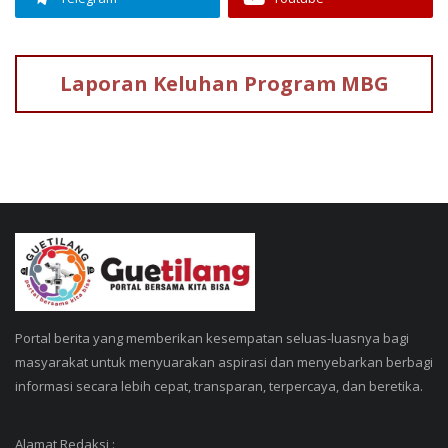
Laporan Keluhan
Program MBG
Portal berita yang memberikan kesempatan seluas-luasnya bagi
masyarakat untuk menyuarakan aspirasi dan menyebarkan berbagi
informasi secara lebih cepat, transparan, terpercaya, dan beretika.
Alamat Redaksi :