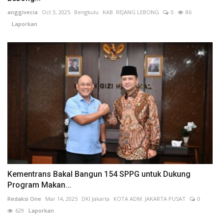
anggivecia
Oct 3, 2025
Bengkulu
KAB. REJANG LEBONG
0
86
Laporkan
Kementrans Bakal Bangun 154 SPPG untuk Dukung
Program Makan...
Redaksi One
Mar 14, 2025
DKI Jakarta
KOTA ADM. JAKARTA PUSAT
0
629
Laporkan