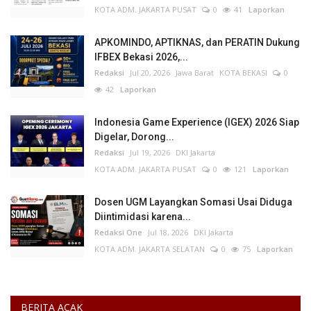
KOTA ADM. JAKARTA PUSAT
0
41
Laporkan
APKOMINDO, APTIKNAS, dan PERATIN Dukung
IFBEX Bekasi 2026,...
Redaksi
Jul 20, 2026
Jawa Barat
KOTA BEKASI
0
42
Laporkan
Indonesia Game Experience (IGEX) 2026 Siap
Digelar, Dorong...
Redaksi
Jul 19, 2026
DKI Jakarta
KOTA ADM. JAKARTA PUSAT
0
121
Laporkan
Dosen UGM Layangkan Somasi Usai Diduga
Diintimidasi karena...
Redaksi One
Jul 18, 2026
DKI Jakarta
KOTA ADM. JAKARTA SELATAN
0
75
Laporkan
BERITA ACAK