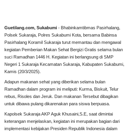
Keamanan
Kejahatan
Guetilang.com, Sukabumi
- Bhabinkamtibmas Pasirhalang,
Polsek Sukaraja, Polres Sukabumi Kota, bersama Babinsa
Cybers Event
Pasirhalang Koramil Sukaraja turut memantau dan mengawal
kegiatan Pemberian Makan Sehat Bergizi Gratis selama bulan
UMKM & Ekonomi Kreatif
suci Ramadhan 1446 H. Kegiatan ini berlangsung di SMP
Negeri 1 Sukaraja Kecamatan Sukaraja, Kabupaten Sukabumi,
Pekerja Migran Indonesia
Kamis (20/3/2025).
Adapun makanan sehat yang diberikan selama bulan
Ekonomi
Ramadhan dalam program ini meliputi: Kurma, Biskuit, Telur
rebus, Risoles dan Jeruk. Dan makanan Tersebut dibagikan
Pendidikan
untuk dibawa pulang dikarenakan para siswa berpuasa.
Kapolsek Sukaraja AKP Aguk Khusaini,S.E, saat dimintai
Informasi Journalism
keterangan menjelaskan, kegiatan ini merupakan bagian dari
implementasi kebijakan Presiden Republik Indonesia dalam
Olahraga