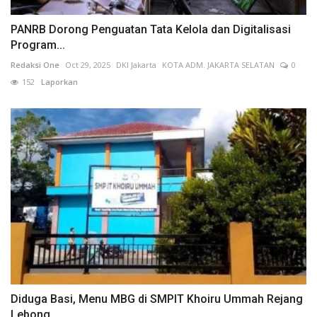
PANRB Dorong Penguatan Tata Kelola dan Digitalisasi
Program...
Redaksi One
Oct 29, 2025
DKI Jakarta
KOTA ADM. JAKARTA SELATAN
0
152
Laporkan
Diduga Basi, Menu MBG di SMPIT Khoiru Ummah Rejang
Lebong...