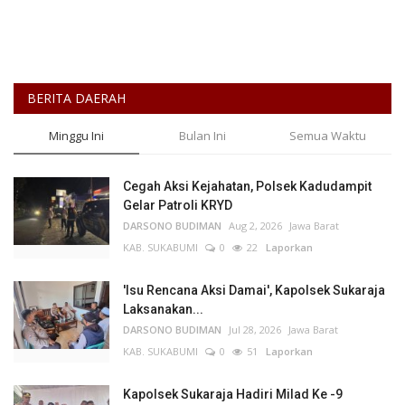
BERITA DAERAH
Minggu Ini
Bulan Ini
Semua Waktu
Cegah Aksi Kejahatan, Polsek Kadudampit
Gelar Patroli KRYD
DARSONO BUDIMAN
Aug 2, 2026
Jawa Barat
KAB. SUKABUMI
0
22
Laporkan
'Isu Rencana Aksi Damai', Kapolsek Sukaraja
Laksanakan...
DARSONO BUDIMAN
Jul 28, 2026
Jawa Barat
KAB. SUKABUMI
0
51
Laporkan
Kapolsek Sukaraja Hadiri Milad Ke -9