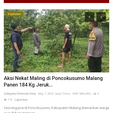
Kejahatan
Aksi Nekat Maling di Poncokusumo Malang
T
Panen 184 Kg Jeruk...
P
n
Zakiyatul Rohmah Dina
May 7, 2026
Jawa Timur
KAB. MALANG
0
AN
119
Laporkan
Ti
pl
Seorang pria di Poncokusumo, Kabupaten Malang diamankan warga
usai diduga mencuri...