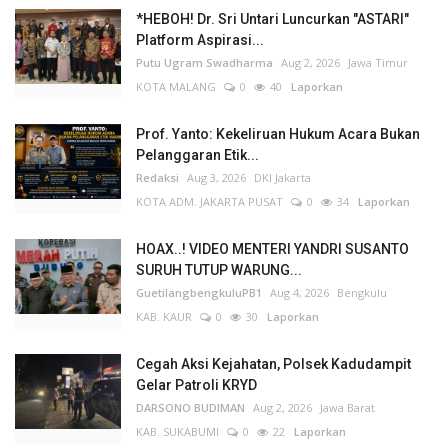
*HEBOH! Dr. Sri Untari Luncurkan "ASTARI"
Platform Aspirasi...
Putu Ugram Swadharma
Aug 2, 2026
Jawa Timur
KOTA MALANG
0
40
Laporkan
Prof. Yanto: Kekeliruan Hukum Acara Bukan
Pelanggaran Etik...
Redaksi
Aug 3, 2026
DKI Jakarta
KOTA ADM. JAKARTA PUSAT
0
34
Laporkan
HOAX..! VIDEO MENTERI YANDRI SUSANTO
SURUH TUTUP WARUNG...
GuetilangbengkuluPB1
Aug 4, 2026
Bengkulu
KAB. KAUR
0
30
Laporkan
Cegah Aksi Kejahatan, Polsek Kadudampit
Gelar Patroli KRYD
DARSONO BUDIMAN
Aug 2, 2026
Jawa Barat
KAB. SUKABUMI
0
22
Laporkan