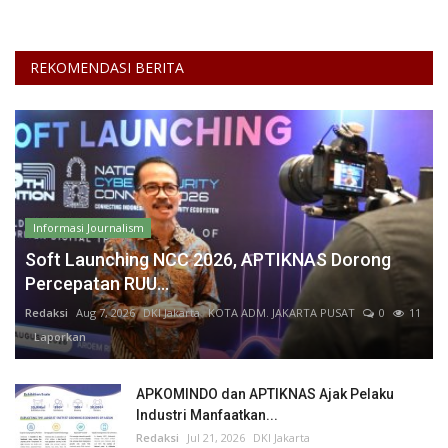
REKOMENDASI BERITA
Informasi Journalism
Soft Launching NCC 2026, APTIKNAS Dorong
Percepatan RUU...
Redaksi
Aug 7, 2026
DKI Jakarta
KOTA ADM. JAKARTA PUSAT
0
11
Laporkan
APKOMINDO dan APTIKNAS Ajak Pelaku
Industri Manfaatkan...
Redaksi
Jul 21, 2026
DKI Jakarta