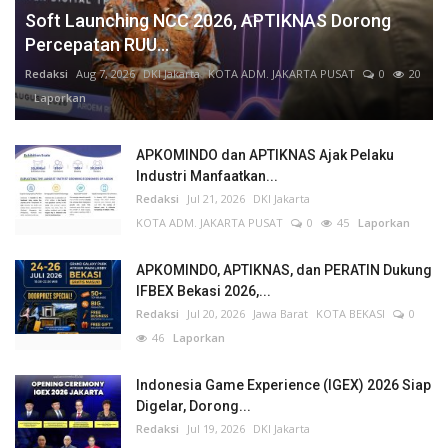
Soft Launching NCC 2026, APTIKNAS Dorong
Percepatan RUU...
Redaksi
Aug 7, 2026
DKI Jakarta
KOTA ADM. JAKARTA PUSAT
0
20
Laporkan
APKOMINDO dan APTIKNAS Ajak Pelaku
Industri Manfaatkan...
Redaksi
Jul 21, 2026
DKI Jakarta
KOTA ADM. JAKARTA PUSAT
0
45
Laporkan
APKOMINDO, APTIKNAS, dan PERATIN Dukung
IFBEX Bekasi 2026,...
Redaksi
Jul 20, 2026
Jawa Barat
KOTA BEKASI
0
46
Laporkan
Indonesia Game Experience (IGEX) 2026 Siap
Digelar, Dorong...
Redaksi
Jul 19, 2026
DKI Jakarta