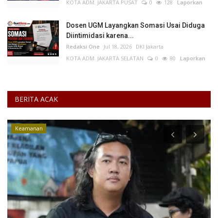
KOTA ADM. JAKARTA PUSAT
0
128
Laporkan
Dosen UGM Layangkan Somasi Usai Diduga
Diintimidasi karena...
Redaksi One
Jul 18, 2026
DKI Jakarta
KOTA ADM. JAKARTA SELATAN
0
80
Laporkan
BERITA ACAK
Komoditas