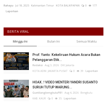
Rahayu
Jul 18, 2025
Kalimantan Timur
KOTA BALIKPAPAN
0
177
Keamanan
Laporkan
Kejahatan
BERITA VIRAL
Cybers Event
Minggu Ini
Bulan Ini
Semua Waktu
UMKM & Ekonomi Kreatif
Prof. Yanto: Kekeliruan Hukum Acara Bukan
Pekerja Migran Indonesia
Pelanggaran Etik...
Redaksi
Aug 3, 2026
DKI Jakarta
Ekonomi
KOTA ADM. JAKARTA PUSAT
0
39
Laporkan
Pendidikan
HOAX..! VIDEO MENTERI YANDRI SUSANTO
SURUH TUTUP WARUNG...
GuetilangbengkuluPB1
Aug 4, 2026
Bengkulu
Informasi Journalism
KAB. KAUR
0
35
Laporkan
Olahraga