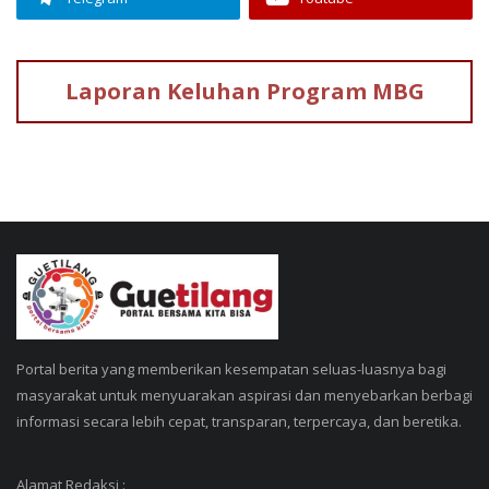
Laporan Keluhan
Program MBG
Portal berita yang memberikan kesempatan seluas-luasnya bagi
masyarakat untuk menyuarakan aspirasi dan menyebarkan berbagi
informasi secara lebih cepat, transparan, terpercaya, dan beretika.
Alamat Redaksi :