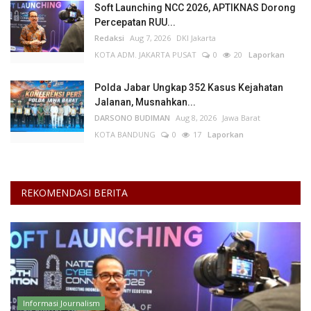
Soft Launching NCC 2026, APTIKNAS Dorong
Percepatan RUU...
Kesehatan
Redaksi
Aug 7, 2026
DKI Jakarta
KOTA ADM. JAKARTA PUSAT
0
20
Laporkan
Layanan Publik
Polda Jabar Ungkap 352 Kasus Kejahatan
Perempuan/Anak
Jalanan, Musnahkan...
DARSONO BUDIMAN
Aug 8, 2026
Jawa Barat
KOTA BANDUNG
0
17
Laporkan
REKOMENDASI BERITA
Informasi Journalism