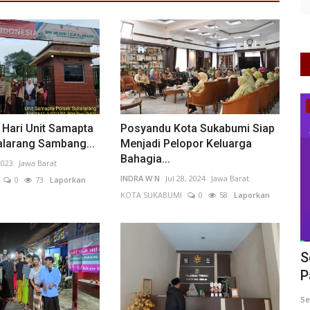
Pendidikan
i Hari Unit Samapta
Posyandu Kota Sukabumi Siap
alarang Sambang...
Menjadi Pelopor Keluarga
Bahagia...
2023
Jawa Barat
INDRA W N
Jul 28, 2024
Jawa Barat
0
73
Laporkan
KOTA SUKABUMI
0
58
Laporkan
 Desa
Transformasi Pendidikan Digital
S
Semakin Diperkuat, AI dan...
P
0
88
Putu Ugram Swadharma
Jul 27, 2026
DKI Jakarta
Se