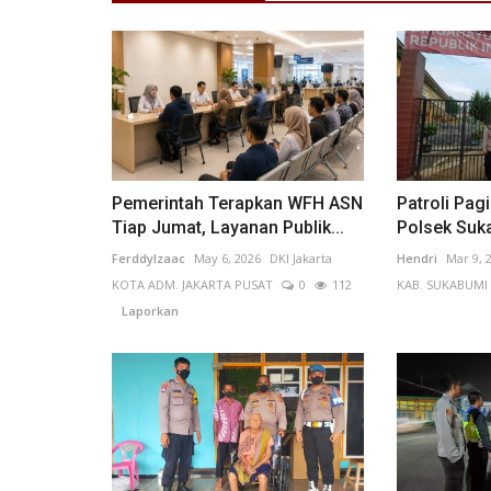
Ideologi
Pemerintah Terapkan WFH ASN
Patroli Pag
Tiap Jumat, Layanan Publik...
Polsek Suk
FerddyIzaac
May 6, 2026
DKI Jakarta
Hendri
Mar 9, 
KOTA ADM. JAKARTA PUSAT
0
112
KAB. SUKABUMI
Laporkan
Bhabinkamtibmas dan Babinsa
Pasir halang Kompak Ajarkan...
INDRA W N
Jun 9, 2024
Jawa Barat
KAB. SUKABUMI