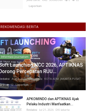
Laporkan
REKOMENDASI BERITA
Informasi Journalism
Soft Launching NCC 2026, APTIKNAS
Dorong Percepatan RUU...
Redaksi
Aug 7, 2026
DKI Jakarta
KOTA ADM. JAKARTA PUSAT
0
12
Laporkan
APKOMINDO dan APTIKNAS Ajak
Pelaku Industri Manfaatkan...
Redaksi
Jul 21, 2026
DKI Jakarta