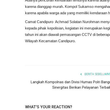
Adanya pencurian kendaraan tentunya karena adany
karena dianggap murah. Kompol Sukamso mengaharap
karena apabila warga ada yang memiliki kendaraan ha
Camat Candipuro Achmad Solatan Nurohman menya
kepada pihak kepolisian, kegiatan ini merupakan keg
tahun ini akan diawali pemasangan CCTV di beberapa 
Wilayah Kecamatan Candipuro.
BERITA SEBELUMN
Langkah Kompolnas dan Divisi Humas Polri Bang
Sinergitas Berikan Pelayanan Terbaik
WHAT'S YOUR REACTION?