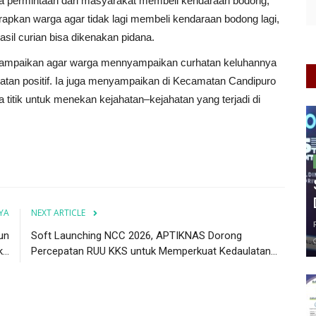
a permintaan dari masyarakat membeli kendaraan bodong,
kan warga agar tidak lagi membeli kendaraan bodong lagi,
sil curian bisa dikenakan pidana.
mpaikan agar warga mennyampaikan curhatan keluhannya
iatan positif. Ia juga menyampaikan di Kecamatan Candipuro
titik untuk menekan kejahatan–kejahatan yang terjadi di
YA
NEXT ARTICLE
un
Soft Launching NCC 2026, APTIKNAS Dorong
...
Percepatan RUU KKS untuk Memperkuat Kedaulatan...