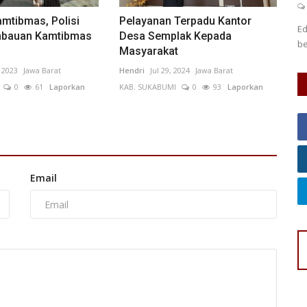
KOTA ADM. JAKARTA TIMUR
0
31
Laporkan
mtibmas, Polisi
Pelayanan Terpadu Kantor
Ed
mbauan Kamtibmas
Desa Semplak Kepada
be
Masyarakat
 2023
Jawa Barat
Hendri
Jul 29, 2024
Jawa Barat
0
61
Laporkan
KAB. SUKABUMI
0
93
Laporkan
Email