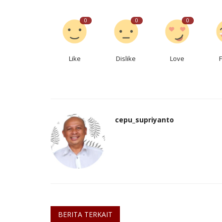
0
0
0
Like
Dislike
Love
cepu_supriyanto
BERITA TERKAIT