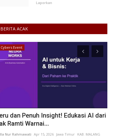
Laporkan
BERITA ACAK
Cybers Event
Budaya
eru dan Penuh Insight! Edukasi AI dari
Bantengan,
ak Ramti Warnai...
Hidup di Lo
lla Nur Rahmawati
Apr 15, 2026
Jawa Timur
KAB. MALANG
alfi.widayanti
Feb