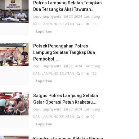
Polres Lampung Selatan Tetapkan
Dua Tersangka Aksi Tawuran...
cepu_supriyanto
Jul 27, 2024
Lampung
KAB. LAMPUNG SELATAN
0
138
Laporkan
Polsek Penengahan Polres
Lampung Selatan Tangkap Dua
Pembobol...
cepu_supriyanto
Jul 27, 2024
Lampung
KAB. LAMPUNG SELATAN
0
122
Laporkan
Satgas Polres Lampung Selatan
Gelar Operasi Patuh Krakatau...
cepu_supriyanto
Jul 27, 2024
Lampung
KAB. LAMPUNG SELATAN
0
90
Laporkan
Kapolres Lampung Selatan Pimpin