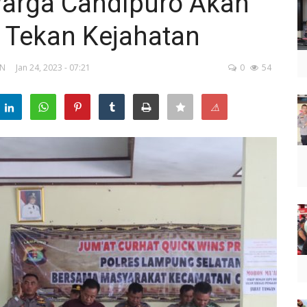
arga Candipuro Akan
 Tekan Kejahatan
AN
Jan 24, 2023 - 07:21
0
54
⚠