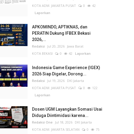
KOTA ADM. JAKARTA PUSAT
0
42
Laporkan
APKOMINDO, APTIKNAS, dan
PERATIN Dukung IFBEX Bekasi
2026,...
Redaksi
Jul 20, 2026
Jawa Barat
KOTA BEKASI
0
42
Laporkan
Indonesia Game Experience (IGEX)
2026 Siap Digelar, Dorong...
Redaksi
Jul 19, 2026
DKI Jakarta
KOTA ADM. JAKARTA PUSAT
0
122
Laporkan
Dosen UGM Layangkan Somasi Usai
Diduga Diintimidasi karena...
Redaksi One
Jul 18, 2026
DKI Jakarta
KOTA ADM. JAKARTA SELATAN
0
75