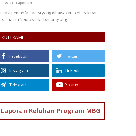
0
71
Laporkan
58
Laporkan
ukasi pemanfaatan AI yang dibawakan oleh Pak Ramti
Bantengan di Des
rsama tim Neuraworks berlangsung...
menjadi warisan
IKUTI KAMI
Facebook
Twitter
Instagram
Linkedin
Telegram
Youtube
Laporan Keluhan
Program MBG