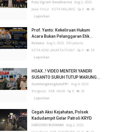
Putu Ugram Swadharma
Aug 2, 2026
Jawa Timur
KOTA MALANG
0
40
Laporkan
Prof. Yanto: Kekeliruan Hukum
Acara Bukan Pelanggaran Etik...
Redaksi
Aug 3, 2026
DKI Jakarta
KOTA ADM. JAKARTA PUSAT
0
34
Laporkan
HOAX..! VIDEO MENTERI YANDRI
SUSANTO SURUH TUTUP WARUNG...
GuetilangbengkuluPB1
Aug 4, 2026
Bengkulu
KAB. KAUR
0
30
Laporkan
Cegah Aksi Kejahatan, Polsek
Kadudampit Gelar Patroli KRYD
DARSONO BUDIMAN
Aug 2, 2026
Jawa Barat
KAB. SUKABUMI
0
22