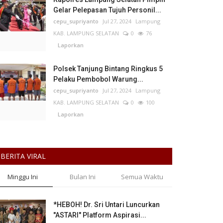
Gelar Pelepasan Tujuh Personil...
cepu_supriyanto
Jul 27, 2024
Lampung
KAB. LAMPUNG SELATAN
0
76
Laporkan
Polsek Tanjung Bintang Ringkus 5
Pelaku Pembobol Warung...
cepu_supriyanto
Jul 27, 2024
Lampung
KAB. LAMPUNG SELATAN
0
100
Laporkan
BERITA VIRAL
Minggu Ini
Bulan Ini
Semua Waktu
*HEBOH! Dr. Sri Untari Luncurkan
"ASTARI" Platform Aspirasi...