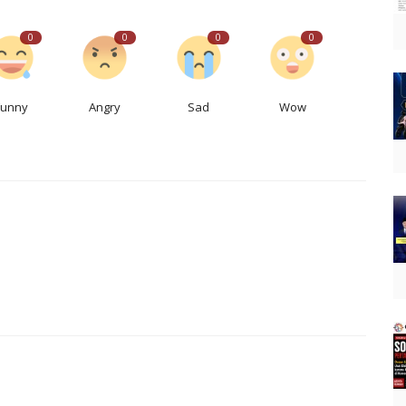
0
0
0
0
Funny
Angry
Sad
Wow