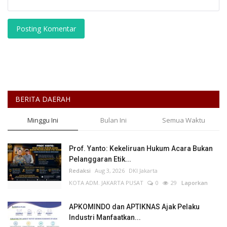
Posting Komentar
BERITA DAERAH
Minggu Ini
Bulan Ini
Semua Waktu
Prof. Yanto: Kekeliruan Hukum Acara Bukan
Pelanggaran Etik...
Redaksi
Aug 3, 2026
DKI Jakarta
KOTA ADM. JAKARTA PUSAT
0
29
Laporkan
APKOMINDO dan APTIKNAS Ajak Pelaku
Industri Manfaatkan...