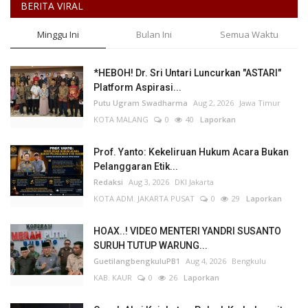
BERITA VIRAL
Minggu Ini
Bulan Ini
Semua Waktu
*HEBOH! Dr. Sri Untari Luncurkan "ASTARI"
Platform Aspirasi...
Putu Ugram Swadharma
Aug 2, 2026
Jawa Timur
KOTA MALANG
0
40
Laporkan
Prof. Yanto: Kekeliruan Hukum Acara Bukan
Pelanggaran Etik...
Redaksi
Aug 3, 2026
DKI Jakarta
KOTA ADM. JAKARTA PUSAT
0
29
Laporkan
HOAX..! VIDEO MENTERI YANDRI SUSANTO
SURUH TUTUP WARUNG...
GuetilangbengkuluPB1
Aug 4, 2026
Bengkulu
KAB. KAUR
0
26
Laporkan