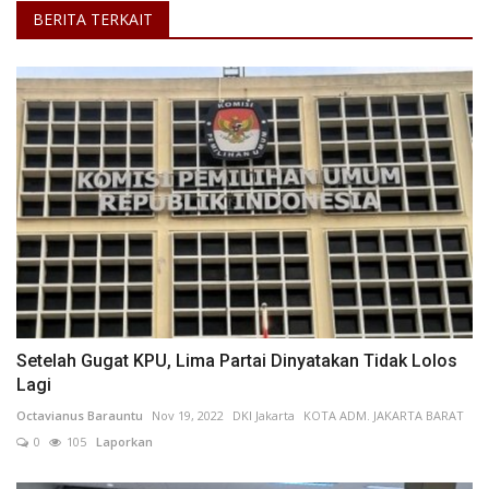
BERITA TERKAIT
Setelah Gugat KPU, Lima Partai Dinyatakan Tidak Lolos
Lagi
Octavianus Barauntu
Nov 19, 2022
DKI Jakarta
KOTA ADM. JAKARTA BARAT
0
105
Laporkan