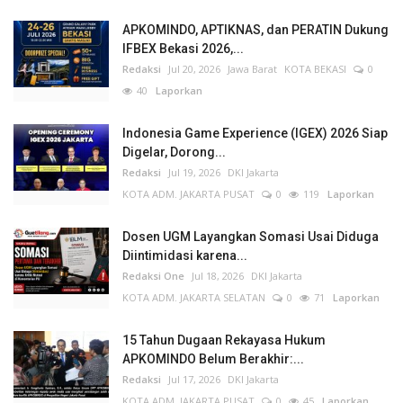
APKOMINDO, APTIKNAS, dan PERATIN Dukung
IFBEX Bekasi 2026,...
Redaksi
Jul 20, 2026
Jawa Barat
KOTA BEKASI
0
40
Laporkan
Indonesia Game Experience (IGEX) 2026 Siap
Digelar, Dorong...
Redaksi
Jul 19, 2026
DKI Jakarta
KOTA ADM. JAKARTA PUSAT
0
119
Laporkan
Dosen UGM Layangkan Somasi Usai Diduga
Diintimidasi karena...
Redaksi One
Jul 18, 2026
DKI Jakarta
KOTA ADM. JAKARTA SELATAN
0
71
Laporkan
15 Tahun Dugaan Rekayasa Hukum
APKOMINDO Belum Berakhir:...
Redaksi
Jul 17, 2026
DKI Jakarta
KOTA ADM. JAKARTA PUSAT
0
45
Laporkan