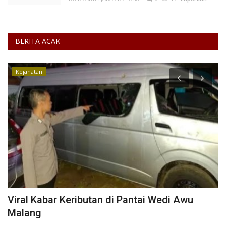
BERITA ACAK
Kejahatan
Viral Kabar Keributan di Pantai Wedi Awu
W
Malang
B