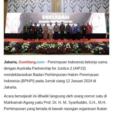
Keamanan
Kejahatan
Cybers Event
UMKM & Ekonomi Kreatif
Pekerja Migran Indonesia
Jakarta,
Guetilang
.
com
- Perempuan Indonesia bekerja sama
dengan Australia Partnership for Justice 2 (AIPJ2)
Ekonomi
mendeklarasikan Badan Perhimpunan Hakim Perempuan
Indonesia (BPHPI) pada Jumát siang 12 Januari 2024 di
Pendidikan
Jakarta.
Acara bersejarah ini dihadiri langsung oleh orang nomor satu di
Informasi Journalism
Mahkamah Agung yaitu Prof. Dr. H. M. Syarifuddin, S.H., M.H.
Perhimpunan yang berada di bawah naungan organisasi Ikatan
Olahraga