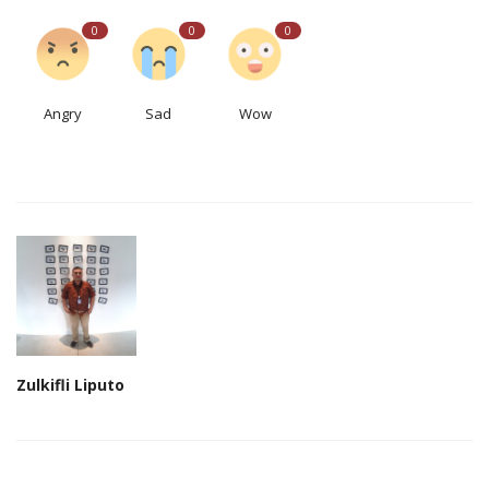
0
0
0
Angry
Sad
Wow
Zulkifli Liputo