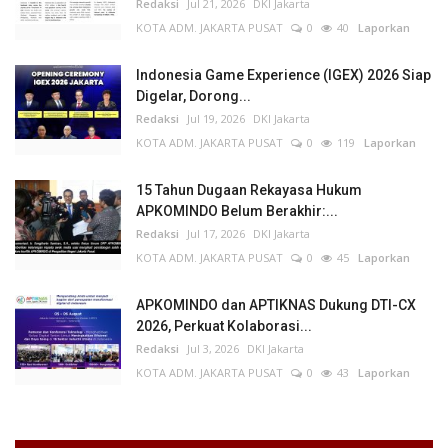
Redaksi
Jul 21, 2026
DKI Jakarta
KOTA ADM. JAKARTA PUSAT
0
40
Laporkan
Indonesia Game Experience (IGEX) 2026 Siap
Digelar, Dorong...
Redaksi
Jul 19, 2026
DKI Jakarta
KOTA ADM. JAKARTA PUSAT
0
119
Laporkan
15 Tahun Dugaan Rekayasa Hukum
APKOMINDO Belum Berakhir:...
Redaksi
Jul 17, 2026
DKI Jakarta
KOTA ADM. JAKARTA PUSAT
0
45
Laporkan
APKOMINDO dan APTIKNAS Dukung DTI-CX
2026, Perkuat Kolaborasi...
Redaksi
Jul 3, 2026
DKI Jakarta
KOTA ADM. JAKARTA PUSAT
0
43
Laporkan