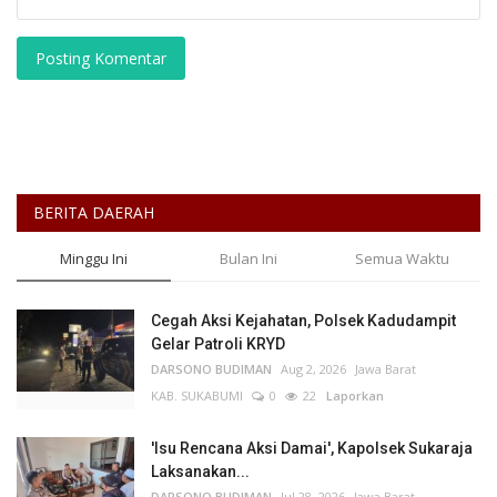
Posting Komentar
BERITA DAERAH
Minggu Ini
Bulan Ini
Semua Waktu
Cegah Aksi Kejahatan, Polsek Kadudampit
Gelar Patroli KRYD
DARSONO BUDIMAN
Aug 2, 2026
Jawa Barat
KAB. SUKABUMI
0
22
Laporkan
'Isu Rencana Aksi Damai', Kapolsek Sukaraja
Laksanakan...
DARSONO BUDIMAN
Jul 28, 2026
Jawa Barat