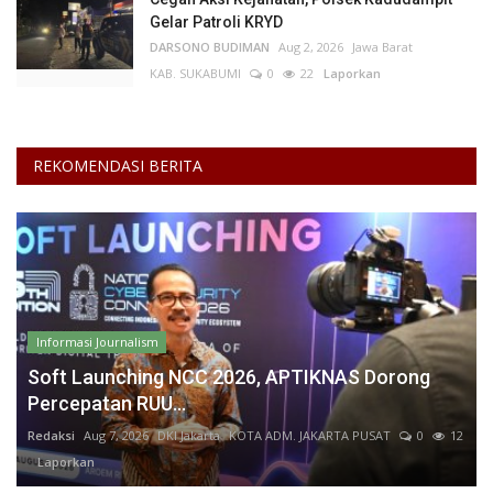
Gelar Patroli KRYD
DARSONO BUDIMAN
Aug 2, 2026
Jawa Barat
KAB. SUKABUMI
0
22
Laporkan
REKOMENDASI BERITA
Informasi Journalism
Soft Launching NCC 2026, APTIKNAS Dorong
Percepatan RUU...
Redaksi
Aug 7, 2026
DKI Jakarta
KOTA ADM. JAKARTA PUSAT
0
12
Laporkan