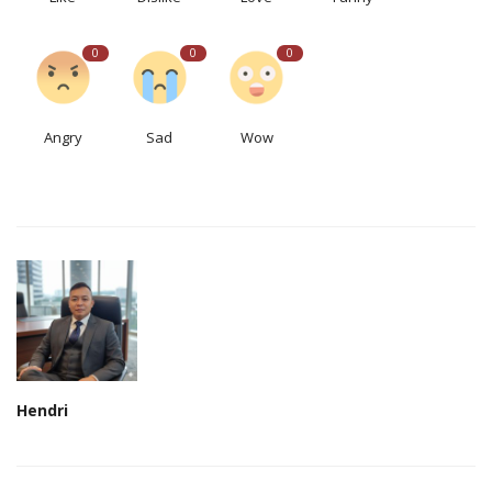
0
0
0
Angry
Sad
Wow
Hendri