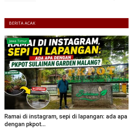
BERITA ACAK
Jawa Timur
Ramai di instagram, sepi di lapangan: ada apa
N
dengan pkpot...
d