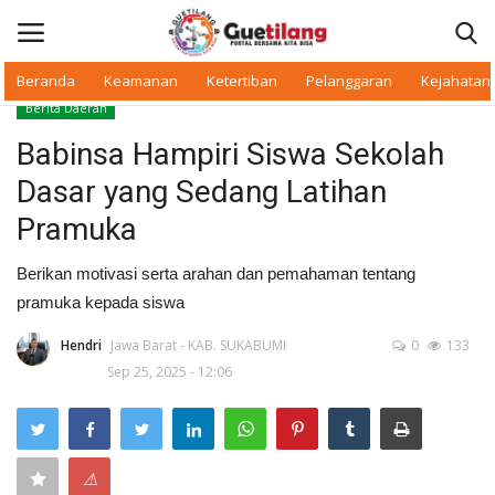
Beranda
Keamanan
Ketertiban
Pelanggaran
Kejahatan
Berita Daerah
Masuk
Daftar
Babinsa Hampiri Siswa Sekolah
Dasar yang Sedang Latihan
Beranda
Pramuka
Daerah
Berikan motivasi serta arahan dan pemahaman tentang
pramuka kepada siswa
Makan Bergizi
Hendri
Jawa Barat - KAB. SUKABUMI
0
133
Warkop Digital
Sep 25, 2025 - 12:06
Pelanggaran
Ketertiban
⚠