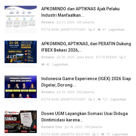
APKOMINDO dan APTIKNAS Ajak Pelaku
Industri Manfaatkan...
Redaksi
Jul 21, 2026
DKI Jakarta
KOTA ADM. JAKARTA PUSAT
0
41
Laporkan
APKOMINDO, APTIKNAS, dan PERATIN Dukung
IFBEX Bekasi 2026,...
Redaksi
Jul 20, 2026
Jawa Barat
KOTA BEKASI
0
42
Laporkan
Indonesia Game Experience (IGEX) 2026 Siap
Digelar, Dorong...
Redaksi
Jul 19, 2026
DKI Jakarta
KOTA ADM. JAKARTA PUSAT
0
121
Laporkan
Dosen UGM Layangkan Somasi Usai Diduga
Diintimidasi karena...
Redaksi One
Jul 18, 2026
DKI Jakarta
KOTA ADM. JAKARTA SELATAN
0
75
Laporkan