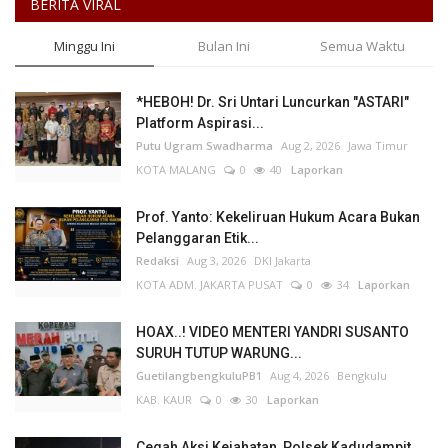
BERITA VIRAL
Minggu Ini
Bulan Ini
Semua Waktu
*HEBOH! Dr. Sri Untari Luncurkan "ASTARI"
Platform Aspirasi...
Putu Ugram Swadharma
Aug 2, 2026
Jawa Timur
KOTA MALANG
0
40
Laporkan
Prof. Yanto: Kekeliruan Hukum Acara Bukan
Pelanggaran Etik...
Redaksi
Aug 3, 2026
DKI Jakarta
KOTA ADM. JAKARTA PUSAT
0
34
Laporkan
HOAX..! VIDEO MENTERI YANDRI SUSANTO
SURUH TUTUP WARUNG...
GuetilangbengkuluPB1
Aug 4, 2026
Bengkulu
KAB. KAUR
0
30
Laporkan
Cegah Aksi Kejahatan, Polsek Kadudampit