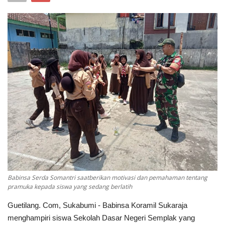
Keamanan
Kejahatan
Cybers Event
UMKM & Ekonomi Kreatif
Pekerja Migran Indonesia
Ekonomi
Pendidikan
Babinsa Serda Somantri saatberikan motivasi dan pemahaman tentang
pramuka kepada siswa yang sedang berlatih
Informasi Journalism
Guetilang. Com, Sukabumi - Babinsa Koramil Sukaraja
menghampiri siswa Sekolah Dasar Negeri Semplak yang
Olahraga