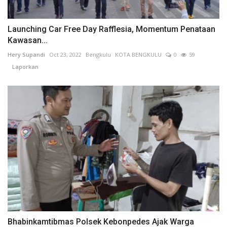
Launching Car Free Day Rafflesia, Momentum Penataan
Kawasan...
Hery Supandi
Oct 23, 2022
Bengkulu
KOTA BENGKULU
0
59
Laporkan
Bhabinkamtibmas Polsek Kebonpedes Ajak Warga