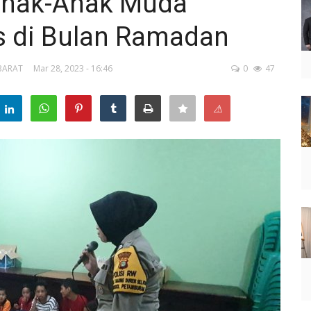
 Anak-Anak Muda
 di Bulan Ramadan
 BARAT
Mar 28, 2023 - 16:46
0
47
⚠