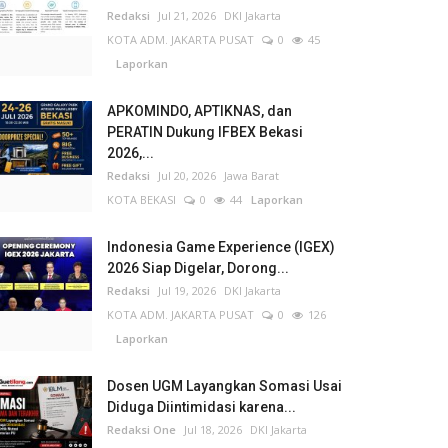
Redaksi
Jul 21, 2026
DKI Jakarta
KOTA ADM. JAKARTA PUSAT
0
45
Laporkan
APKOMINDO, APTIKNAS, dan
PERATIN Dukung IFBEX Bekasi
2026,...
Redaksi
Jul 20, 2026
Jawa Barat
KOTA BEKASI
0
44
Laporkan
Indonesia Game Experience (IGEX)
2026 Siap Digelar, Dorong...
Redaksi
Jul 19, 2026
DKI Jakarta
KOTA ADM. JAKARTA PUSAT
0
126
Laporkan
Dosen UGM Layangkan Somasi Usai
Diduga Diintimidasi karena...
Redaksi One
Jul 18, 2026
DKI Jakarta