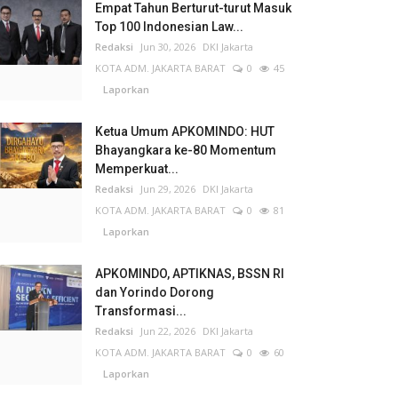
Empat Tahun Berturut-turut Masuk
Top 100 Indonesian Law...
Redaksi
Jun 30, 2026
DKI Jakarta
KOTA ADM. JAKARTA BARAT
0
45
Laporkan
Ketua Umum APKOMINDO: HUT
Bhayangkara ke-80 Momentum
Memperkuat...
Redaksi
Jun 29, 2026
DKI Jakarta
KOTA ADM. JAKARTA BARAT
0
81
Laporkan
APKOMINDO, APTIKNAS, BSSN RI
dan Yorindo Dorong
Transformasi...
Redaksi
Jun 22, 2026
DKI Jakarta
KOTA ADM. JAKARTA BARAT
0
60
Laporkan