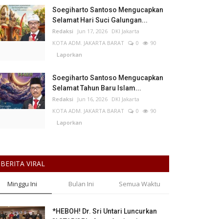
Soegiharto Santoso Mengucapkan
Selamat Hari Suci Galungan...
Redaksi
Jun 17, 2026
DKI Jakarta
KOTA ADM. JAKARTA BARAT
0
90
Laporkan
Soegiharto Santoso Mengucapkan
Selamat Tahun Baru Islam...
Redaksi
Jun 16, 2026
DKI Jakarta
KOTA ADM. JAKARTA BARAT
0
90
Laporkan
BERITA VIRAL
Minggu Ini
Bulan Ini
Semua Waktu
*HEBOH! Dr. Sri Untari Luncurkan