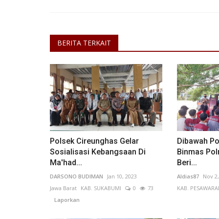
BERITA TERKAIT
Sulawesi Utara
Polsek Cireunghas Gelar
Dibawah Po
Sosialisasi Kebangsaan Di
Binmas Pol
Ma'had...
Beri...
DARSONO BUDIMAN
Jan 10, 2023
Aldias87
Nov 2,
Jawa Barat
KAB. SUKABUMI
0
73
KAB. PESAWARA
HUT YCMI ke 4 Tahun, Dens Ba
Laporkan
YCMI Buka Kantor di...