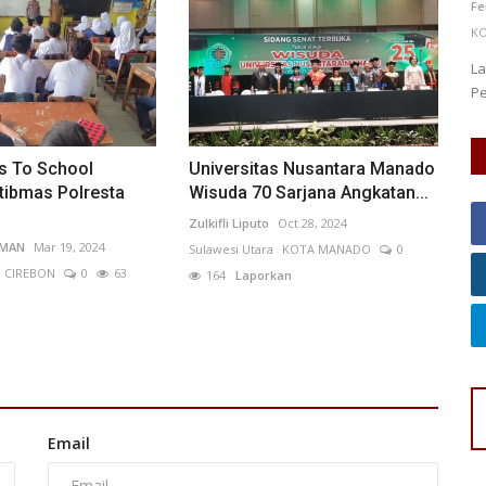
Rahma Brahmana
Aug 4, 2026
Kalimantan Barat
Fe
KOTA PONTIANAK
0
12
Laporkan
KO
La
Pe
s To School
Universitas Nusantara Manado
tibmas Polresta
Wisuda 70 Sarjana Angkatan...
Zulkifli Liputo
Oct 28, 2024
IMAN
Mar 19, 2024
Sulawesi Utara
KOTA MANADO
0
. CIREBON
0
63
164
Laporkan
Email