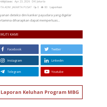
rddyIzaac
Apr 23, 2026
DKI Jakarta
Muhammad Apriza
TA ADM. JAKARTA PUSAT
0
80
Laporkan
KOTA ADM. JAKART
yanan deteksi dini kanker payudara yang digelar
Serangan AS ke I
rtamina diharapkan dapat memperluas...
volatilitas harga
IKUTI KAMI
Facebook
Twitter
Instagram
Linkedin
Telegram
Youtube
Laporan Keluhan
Program MBG