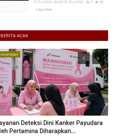
KOTA ADM. JAKARTA SELATAN
0
80
Laporkan
BERITA ACAK
Kesehatan
Komoditas
ayanan Deteksi Dini Kanker Payudara
Serangan A
leh Pertamina Diharapkan...
Minyak Glo