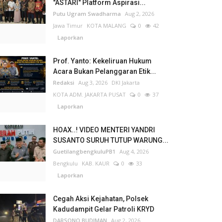
"ASTARI" Platform Aspirasi...
Putu Ugram Swadharma
Aug 2, 2026
Jawa Timur
KOTA MALANG
0
42
Laporkan
Prof. Yanto: Kekeliruan Hukum
Acara Bukan Pelanggaran Etik...
Redaksi
Aug 3, 2026
DKI Jakarta
KOTA ADM. JAKARTA PUSAT
0
37
Laporkan
HOAX..! VIDEO MENTERI YANDRI
SUSANTO SURUH TUTUP WARUNG...
GuetilangbengkuluPB1
Aug 4, 2026
Bengkulu
KAB. KAUR
0
33
Laporkan
Cegah Aksi Kejahatan, Polsek
Kadudampit Gelar Patroli KRYD
DARSONO BUDIMAN
Aug 2, 2026