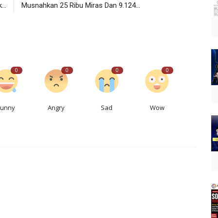
..
Musnahkan 25 Ribu Miras Dan 9.124...
0
0
0
0
Funny
Angry
Sad
Wow