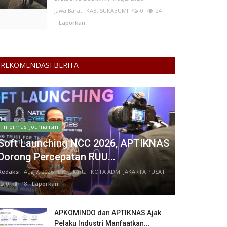
Jawa Barat
KAB. SUKABUMI
0
24
Laporkan
REKOMENDASI BERITA
Informasi Journalism
Soft Launching NCC 2026, APTIKNAS
Dorong Percepatan RUU...
Redaksi
Aug 7, 2026
DKI Jakarta
KOTA ADM. JAKARTA PUSAT
0
18
Laporkan
APKOMINDO dan APTIKNAS Ajak
Pelaku Industri Manfaatkan...