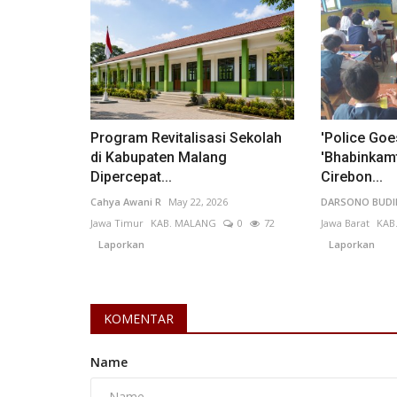
Octavianus Barauntu
Aug 18, 2024
Sulawesi Utara
KOTA BITUNG
0
107
Laporkan
Program Revitalisasi Sekolah
'Police Goe
di Kabupaten Malang
'Bhabinkam
Dipercepat...
Cirebon...
Cahya Awani R
May 22, 2026
DARSONO BUD
Jawa Timur
KAB. MALANG
0
72
Jawa Barat
KAB
Laporkan
Laporkan
KOMENTAR
Name