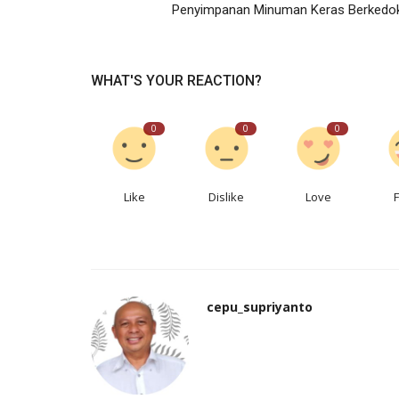
Penyimpanan Minuman Keras Berkedok.
WHAT'S YOUR REACTION?
0
0
0
Like
Dislike
Love
cepu_supriyanto