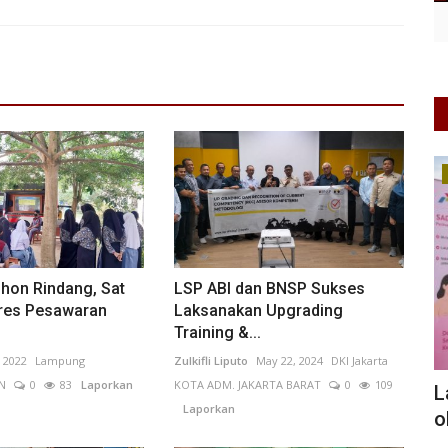
Pendidikan
hon Rindang, Sat
LSP ABI dan BNSP Sukses
res Pesawaran
Laksanakan Upgrading
Training &...
 2022
Lampung
Zulkifli Liputo
May 22, 2024
DKI Jakarta
N
0
83
Laporkan
KOTA ADM. JAKARTA BARAT
0
109
eruma:
Pemerintah Provinsi Kalimantan Barat
L
Laporkan
Perkuat Transformasi...
o