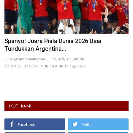
IKUTI KAMI
Facebook
Twitter
Instagram
Linkedin
Telegram
Youtube
Laporan Keluhan
Program MBG