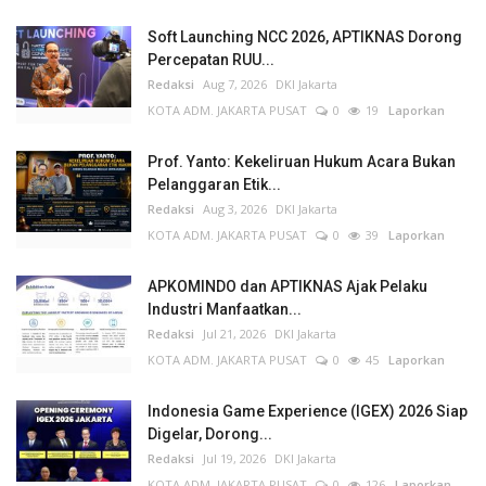
APKOMINDO dan APTIKNAS Ajak Pelaku
Industri Manfaatkan...
Redaksi
Jul 21, 2026
DKI Jakarta
KOTA ADM. JAKARTA PUSAT
0
45
Laporkan
Indonesia Game Experience (IGEX) 2026 Siap
Digelar, Dorong...
Redaksi
Jul 19, 2026
DKI Jakarta
KOTA ADM. JAKARTA PUSAT
0
126
Laporkan
15 Tahun Dugaan Rekayasa Hukum
APKOMINDO Belum Berakhir:...
Redaksi
Jul 17, 2026
DKI Jakarta
KOTA ADM. JAKARTA PUSAT
0
51
Laporkan
BERITA VIRAL