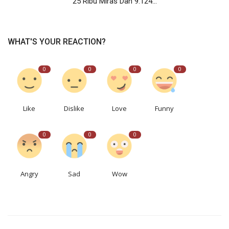
25 Ribu Miras Dan 9.124...
WHAT'S YOUR REACTION?
0
0
0
0
Like
Dislike
Love
Funny
0
0
0
Angry
Sad
Wow