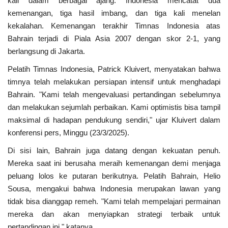
kali dalam berbagai ajang. Indonesia mencatat dua
kemenangan, tiga hasil imbang, dan tiga kali menelan
Kesehatan
kekalahan. Kemenangan terakhir Timnas Indonesia atas
Bahrain terjadi di Piala Asia 2007 dengan skor 2-1, yang
Layanan Publik
berlangsung di Jakarta.
Pelatih Timnas Indonesia, Patrick Kluivert, menyatakan bahwa
Perempuan/Anak
timnya telah melakukan persiapan intensif untuk menghadapi
Bahrain. "Kami telah mengevaluasi pertandingan sebelumnya
dan melakukan sejumlah perbaikan. Kami optimistis bisa tampil
maksimal di hadapan pendukung sendiri," ujar Kluivert dalam
konferensi pers, Minggu (23/3/2025).
Di sisi lain, Bahrain juga datang dengan kekuatan penuh.
Mereka saat ini berusaha meraih kemenangan demi menjaga
peluang lolos ke putaran berikutnya. Pelatih Bahrain, Helio
Sousa, mengakui bahwa Indonesia merupakan lawan yang
tidak bisa dianggap remeh. "Kami telah mempelajari permainan
mereka dan akan menyiapkan strategi terbaik untuk
pertandingan ini," katanya.