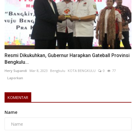
Hery Supandi
Mar 8, 2023
Bengkulu
KOTA BENGKULU
0
77
Laporkan
KOMENTAR
Name
Email
Komentar