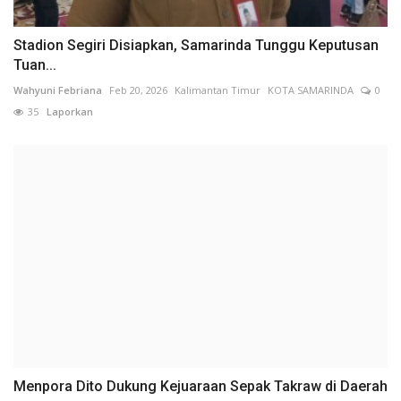
Stadion Segiri Disiapkan, Samarinda Tunggu Keputusan
Tuan...
Wahyuni Febriana
Feb 20, 2026
Kalimantan Timur
KOTA SAMARINDA
0
35
Laporkan
Menpora Dito Dukung Kejuaraan Sepak Takraw di Daerah
Redaksi One
Feb 7, 2025
DKI Jakarta
KOTA ADM. JAKARTA PUSAT
0
103
Laporkan