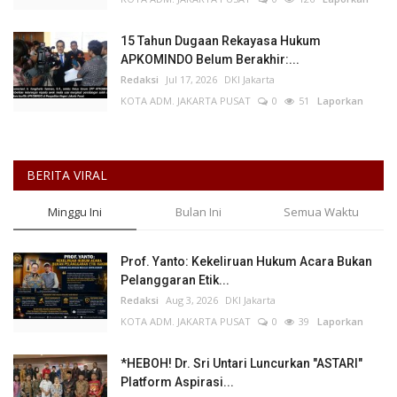
Minggu Ini
Bulan Ini
Semua Waktu
Prof. Yanto: Kekeliruan Hukum Acara Bukan
Pelanggaran Etik...
Redaksi
Aug 3, 2026
DKI Jakarta
KOTA ADM. JAKARTA PUSAT
0
39
Laporkan
*HEBOH! Dr. Sri Untari Luncurkan "ASTARI"
Platform Aspirasi...
Putu Ugram Swadharma
Aug 2, 2026
Jawa Timur
KOTA MALANG
0
37
Laporkan
HOAX..! VIDEO MENTERI YANDRI SUSANTO
SURUH TUTUP WARUNG...
GuetilangbengkuluPB1
Aug 4, 2026
Bengkulu
KAB. KAUR
0
34
Laporkan
Cegah Aksi Kejahatan, Polsek Kadudampit
Gelar Patroli KRYD