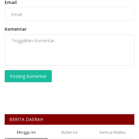
Posting Komentar
BERITA DAERAH
Minggu Ini
Bulan Ini
Semua Waktu
Soft Launching NCC 2026, APTIKNAS Dorong
Percepatan RUU...
Redaksi
Aug 7, 2026
DKI Jakarta
KOTA ADM. JAKARTA PUSAT
0
19
Laporkan
Prof. Yanto: Kekeliruan Hukum Acara Bukan
Pelanggaran Etik...
Redaksi
Aug 3, 2026
DKI Jakarta
KOTA ADM. JAKARTA PUSAT
0
39
Laporkan