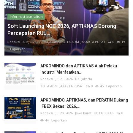
Industri Manfaatkan...
Redaksi
Jul 21, 2026
DKI Jakarta
KOTA ADM. JAKARTA PUSAT
0
45
Laporkan
APKOMINDO, APTIKNAS, dan PERATIN Dukung
IFBEX Bekasi 2026,...
Redaksi
Jul 20, 2026
Jawa Barat
KOTA BEKASI
0
44
Laporkan
Indonesia Game Experience (IGEX) 2026 Siap
Digelar, Dorong...
Redaksi
Jul 19, 2026
DKI Jakarta
KOTA ADM. JAKARTA PUSAT
0
126
Laporkan
Dosen UGM Layangkan Somasi Usai Diduga
Diintimidasi karena...
Redaksi One
Jul 18, 2026
DKI Jakarta
KOTA ADM. JAKARTA SELATAN
0
80
Laporkan