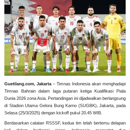
Keamanan
Kejahatan
Cybers Event
UMKM & Ekonomi Kreatif
Pekerja Migran Indonesia
Guetilang.com, Jakarta
– Timnas Indonesia akan menghadapi
Ekonomi
Timnas Bahrain dalam laga putaran ketiga Kualifikasi Piala
Dunia 2026 zona Asia. Pertandingan ini dijadwalkan berlangsung
Pendidikan
di Stadion Utama Gelora Bung Karno (SUGBK), Jakarta, pada
Selasa (25/3/2025) dengan kickoff pukul 20.45 WIB.
Informasi Journalism
Berdasarkan catatan RSSSF, kedua tim telah bertemu delapan
Olahraga