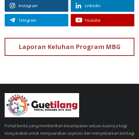
Portal berita yang memberikan kesempatan seluas-luasnya bagi
masyarakat untuk menyuarakan aspirasi dan menyebarkan berbagi
informasi secara lebih cepat, transparan, terpercaya, dan beretika.
Alamat Redaksi :
Komplek Ketapang Indah Blok B2 No. 33 & 34 Jalan KH Zainul Arifin,
Jakarta 11140
Telepon (62-21) 6340960
BERITA PALING BANYAK DILIHAT BULAN INI
*HEBOH! Dr. Sri Untari Luncurkan "ASTARI"