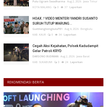
DARSONO BUDIMAN
Aug 2, 2026
Jawa Barat
KAB. SUKABUMI
0
24
Laporkan
REKOMENDASI BERITA
Informasi Journalism
Soft Launching NCC 2026, APTIKNAS Dorong
Percepatan RUU...
Redaksi
Aug 7, 2026
DKI Jakarta
KOTA ADM. JAKARTA PUSAT
0
19
Laporkan
APKOMINDO dan APTIKNAS Ajak Pelaku