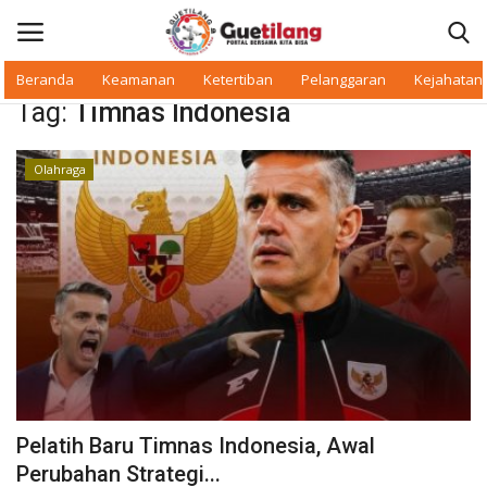
Beranda
Keamanan
Ketertiban
Pelanggaran
Kejahatan
Tag:
Timnas Indonesia
Masuk
Daftar
Olahraga
Beranda
Daerah
Makan Bergizi
Warkop Digital
Pelanggaran
Pelatih Baru Timnas Indonesia, Awal
Ketertiban
Perubahan Strategi...