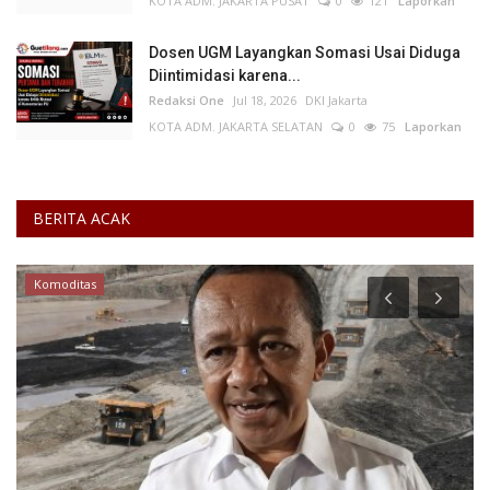
KOTA ADM. JAKARTA PUSAT
0
121
Laporkan
Dosen UGM Layangkan Somasi Usai Diduga
Diintimidasi karena...
Redaksi One
Jul 18, 2026
DKI Jakarta
KOTA ADM. JAKARTA SELATAN
0
75
Laporkan
BERITA ACAK
Komoditas