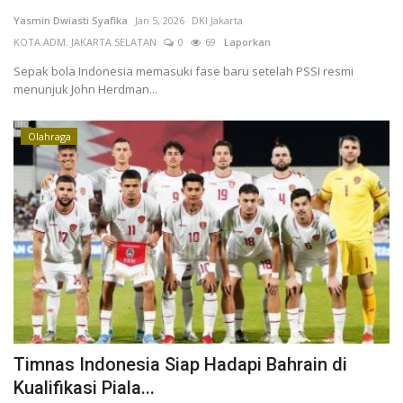
Yasmin Dwiasti Syafika
Jan 5, 2026
DKI Jakarta
Keamanan
KOTA ADM. JAKARTA SELATAN
0
69
Laporkan
Sepak bola Indonesia memasuki fase baru setelah PSSI resmi
Kejahatan
menunjuk John Herdman...
Cybers Event
Olahraga
UMKM & Ekonomi Kreatif
Pekerja Migran Indonesia
Ekonomi
Pendidikan
Informasi Journalism
Timnas Indonesia Siap Hadapi Bahrain di
Kualifikasi Piala...
Olahraga