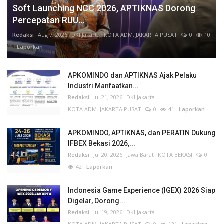
Soft Launching NCC 2026, APTIKNAS Dorong
Percepatan RUU...
Redaksi
Aug 7, 2026
DKI Jakarta
KOTA ADM. JAKARTA PUSAT
0
10
Laporkan
APKOMINDO dan APTIKNAS Ajak Pelaku
Industri Manfaatkan...
Redaksi
Jul 21, 2026
DKI Jakarta
KOTA ADM. JAKARTA PUSAT
0
41
Laporkan
APKOMINDO, APTIKNAS, dan PERATIN Dukung
IFBEX Bekasi 2026,...
Redaksi
Jul 20, 2026
Jawa Barat
KOTA BEKASI
0
42
Laporkan
Indonesia Game Experience (IGEX) 2026 Siap
Digelar, Dorong...
Redaksi
Jul 19, 2026
DKI Jakarta