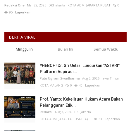
Redaksi One
Mar 22, 2025
DKI Jakarta
KOTA ADM. JAKARTA PUSAT
0
95
Laporkan
Kesehatan
Layanan Publik
BERITA VIRAL
Perempuan/Anak
Minggu Ini
Bulan Ini
Semua Waktu
*HEBOH! Dr. Sri Untari Luncurkan "ASTARI"
Platform Aspirasi...
Putu Ugram Swadharma
Aug 2, 2026
Jawa Timur
KOTA MALANG
0
40
Laporkan
Prof. Yanto: Kekeliruan Hukum Acara Bukan
Pelanggaran Etik...
Redaksi
Aug 3, 2026
DKI Jakarta
KOTA ADM. JAKARTA PUSAT
0
33
Laporkan