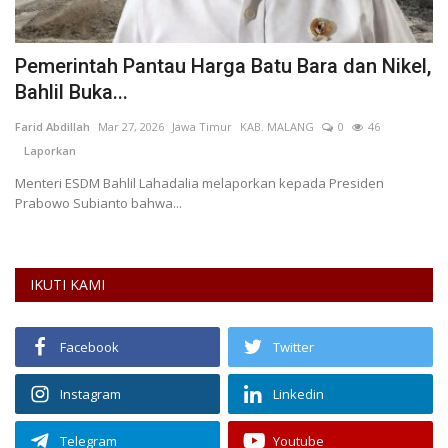
h
Pemerintah Pantau Harga Batu Bara dan Nikel,
W
Bahlil Buka...
T
Farid Abdillah
Mar 27, 2026
Jawa Timur
KAB. MALANG
0
46
AN
Laporkan
Wi
Pu
Menteri ESDM Bahlil Lahadalia melaporkan kepada Presiden
Prabowo Subianto bahwa...
IKUTI KAMI
Facebook
Twitter
Instagram
Linkedin
Telegram
Youtube