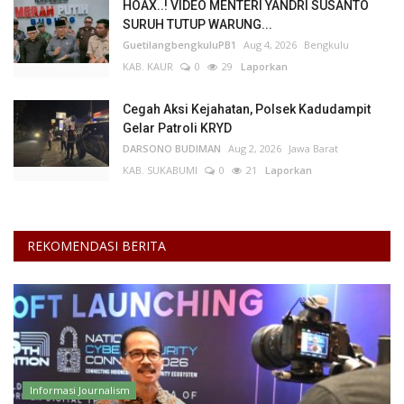
HOAX..! VIDEO MENTERI YANDRI SUSANTO
SURUH TUTUP WARUNG...
GuetilangbengkuluPB1
Aug 4, 2026
Bengkulu
KAB. KAUR
0
29
Laporkan
Cegah Aksi Kejahatan, Polsek Kadudampit
Gelar Patroli KRYD
DARSONO BUDIMAN
Aug 2, 2026
Jawa Barat
KAB. SUKABUMI
0
21
Laporkan
REKOMENDASI BERITA
Informasi Journalism