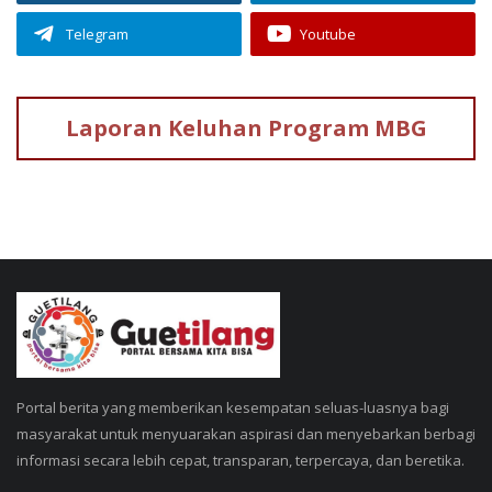
Telegram
Youtube
Laporan Keluhan
Program MBG
Portal berita yang memberikan kesempatan seluas-luasnya bagi
masyarakat untuk menyuarakan aspirasi dan menyebarkan berbagi
informasi secara lebih cepat, transparan, terpercaya, dan beretika.