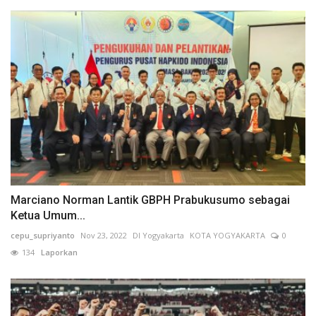
Marciano Norman Lantik GBPH Prabukusumo sebagai
Ketua Umum...
cepu_supriyanto
Nov 23, 2022
DI Yogyakarta
KOTA YOGYAKARTA
0
134
Laporkan