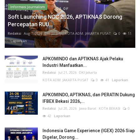
Informasi Journalism
Soft Launching NCC 2026, APTIKNAS Dorong
Percepatan RUU...
Redaksi
Aug 7, 2026
DKI Jakarta
KOTA ADM. JAKARTA PUSAT
0
11
Laporkan
APKOMINDO dan APTIKNAS Ajak Pelaku
Industri Manfaatkan...
Redaksi
Jul 21, 2026
DKI Jakarta
KOTA ADM. JAKARTA PUSAT
0
41
Laporkan
APKOMINDO, APTIKNAS, dan PERATIN Dukung
IFBEX Bekasi 2026,...
Redaksi
Jul 20, 2026
Jawa Barat
KOTA BEKASI
0
42
Laporkan
Indonesia Game Experience (IGEX) 2026 Siap
Digelar, Dorong...