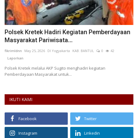
Polsek Kretek Hadiri Kegiatan Pemberdayaan
L
Masyarakat Pariwisata...
L
fikrimldnn
May 25, 2026
DI Yogyakarta
KAB. BANTUL
0
42
Se
Laporkan
L
an
Polsek Kretek melalui AKP Sugito menghadiri kegiatan
Ku
Pemberdayaan Masyarakat untuk...
li
IKUTI KAMI
Facebook
Twitter
Instagram
Linkedin