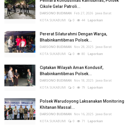
Pelihara Kondusifitas Kamtibmas, Polsek
Cikole Gelar Patroli...
DARSONO BUDIMAN
Feb 27, 2026
Jawa Barat
KOTA SUKABUMI
0
44
Laporkan
Pererat Silaturahmi Dengan Warga,
Bhabinkamtibmas Polsek...
DARSONO BUDIMAN
Nov 28, 2025
Jawa Barat
KOTA SUKABUMI
0
80
Laporkan
Ciptakan Wilayah Aman Kondusif,
Bhabinkamtibmas Polsek...
DARSONO BUDIMAN
Nov 18, 2025
Jawa Barat
KOTA SUKABUMI
0
79
Laporkan
Polsek Warudoyong Laksanakan Monitoring
Khitanan Massal...
DARSONO BUDIMAN
Nov 16, 2025
Jawa Barat
KOTA SUKABUMI
0
71
Laporkan