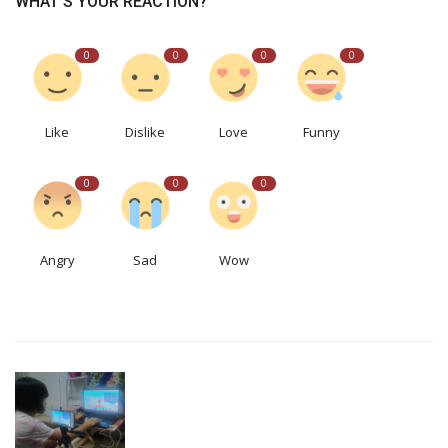
WHAT'S YOUR REACTION?
0
0
0
0
Like
Dislike
Love
Funny
0
0
0
Angry
Sad
Wow