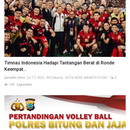
Timnas Indonesia Hadapi Tantangan Berat di Ronde
Keempat...
Jurnalis Vinci
Jul 17, 2025
DKI Jakarta
KOTA ADM. JAKARTA PUSAT
0
144
Laporkan