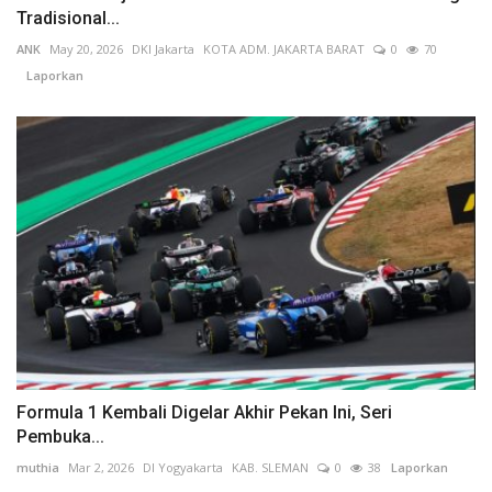
Tradisional...
ANK
May 20, 2026
DKI Jakarta
KOTA ADM. JAKARTA BARAT
0
70
Laporkan
Formula 1 Kembali Digelar Akhir Pekan Ini, Seri
Pembuka...
muthia
Mar 2, 2026
DI Yogyakarta
KAB. SLEMAN
0
38
Laporkan