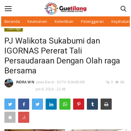
Beranda
Keamanan
Ketertiban
Pelanggaran
Kejahatan
Olahraga
Masuk
Daftar
PJ Walikota Sukabumi dan
IGORNAS Pererat Tali
Beranda
Persaudaraan Dengan Olah raga
Daerah
Bersama
Makan Bergizi
INDRA W N
Jawa Barat - KOTA SUKABUMI
0
68
Jun 8, 2024 - 22:48
Warkop Digital
Pelanggaran
⚠
Ketertiban