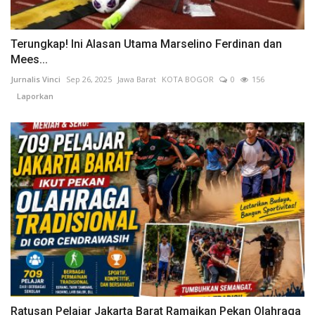
Terungkap! Ini Alasan Utama Marselino Ferdinan dan
Mees...
Jurnalis Vinci
Sep 26, 2025
Jawa Barat
KOTA BOGOR
0
156
Laporkan
Ratusan Pelajar Jakarta Barat Ramaikan Pekan Olahraga