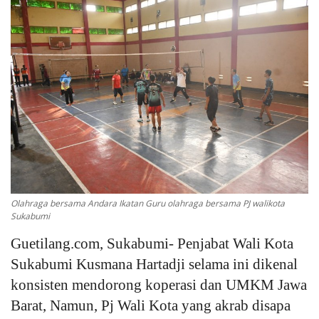
Keamanan
Kejahatan
Cybers Event
UMKM & Ekonomi Kreatif
Pekerja Migran Indonesia
Olahraga bersama Andara Ikatan Guru olahraga bersama PJ walikota
Ekonomi
Sukabumi
Guetilang.com, Sukabumi- Penjabat Wali Kota
Pendidikan
Sukabumi Kusmana Hartadji selama ini dikenal
Informasi Journalism
konsisten mendorong koperasi dan UMKM Jawa
Barat, Namun, Pj Wali Kota yang akrab disapa
Olahraga