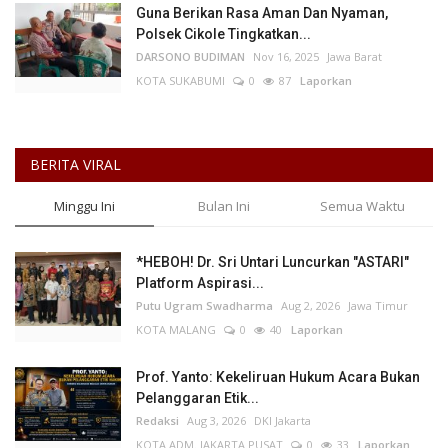
Guna Berikan Rasa Aman Dan Nyaman,
Polsek Cikole Tingkatkan...
DARSONO BUDIMAN
Nov 16, 2025
Jawa Barat
KOTA SUKABUMI
0
87
Laporkan
BERITA VIRAL
Minggu Ini
Bulan Ini
Semua Waktu
*HEBOH! Dr. Sri Untari Luncurkan "ASTARI"
Platform Aspirasi...
Putu Ugram Swadharma
Aug 2, 2026
Jawa Timur
KOTA MALANG
0
40
Laporkan
Prof. Yanto: Kekeliruan Hukum Acara Bukan
Pelanggaran Etik...
Redaksi
Aug 3, 2026
DKI Jakarta
KOTA ADM. JAKARTA PUSAT
0
33
Laporkan