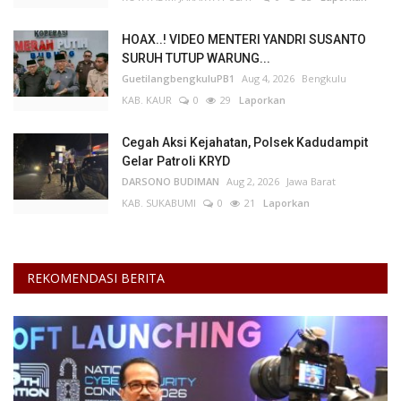
HOAX..! VIDEO MENTERI YANDRI SUSANTO
SURUH TUTUP WARUNG...
GuetilangbengkuluPB1
Aug 4, 2026
Bengkulu
KAB. KAUR
0
29
Laporkan
Cegah Aksi Kejahatan, Polsek Kadudampit
Gelar Patroli KRYD
DARSONO BUDIMAN
Aug 2, 2026
Jawa Barat
KAB. SUKABUMI
0
21
Laporkan
REKOMENDASI BERITA