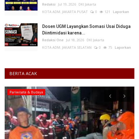
Redaksi
Jul 19, 2026
DKI Jakarta
KOTA ADM. JAKARTA PUSAT
0
121
Laporkan
Dosen UGM Layangkan Somasi Usai Diduga
Diintimidasi karena...
Redaksi One
Jul 18, 2026
DKI Jakarta
KOTA ADM. JAKARTA SELATAN
0
75
Laporkan
BERITA ACAK
Pariwisata & Budaya