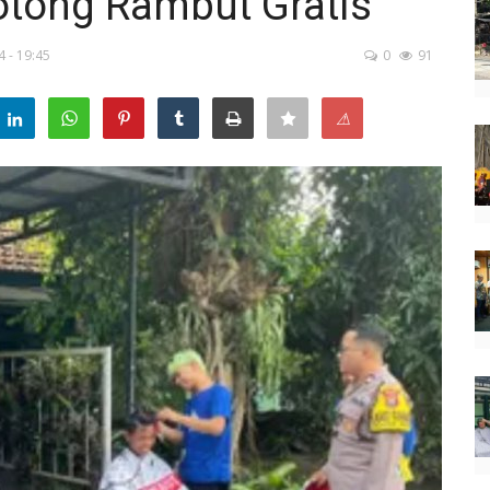
otong Rambut Gratis
4 - 19:45
0
91
⚠