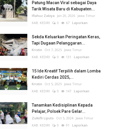
Patung Macan Viral sebagai Daya
Tarik Wisata Baru di Kabupaten...
Iflahuz Zakiya
Jan 20, 2026
Jawa Timur
KAB. KEDIRI
0
67
Laporkan
Sekda Keluarkan Peringatan Keras,
Tapi Dugaan Pelanggaran...
Kristin
Oct 7, 2025
Jawa Timur
KAB. KEDIRI
0
131
Laporkan
15 Ide Kreatif Terpilih dalam Lomba
Kediri Cerdas 2025,...
Kristin
Oct 5, 2025
Jawa Timur
KAB. KEDIRI
0
147
Laporkan
Tanamkan Kedisiplinan Kepada
Pelajar, Polsek Pare Gelar...
Zulkifli Liputo
Oct 5, 2024
Jawa Timur
KAB. KEDIRI
0
91
Laporkan