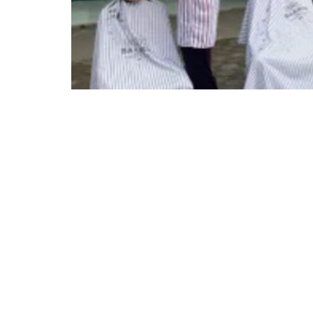
Guetilang.com, Kediri -
Untuk meningkatkan kedisipl
Kediri melaksanakan kegiatan potong rambut gratis 
Tujuannya untuk memotivasi pelajar agar mematuhi ta
seperti berambut pendek dan berpakaian rapi.
Kapolsek Pare AKP. Siswo Edi, S.H membenarkan ad
"Ini adalah bentuk apresiasi dan dukungan kami ter
kedisiplinan melalui penampilan yang rapi," ungkapny
Para pelajar, khususnya siswa laki-laki, terlihat sa
dengan rambut sedikit gondrong, kini terlihat rapi dan