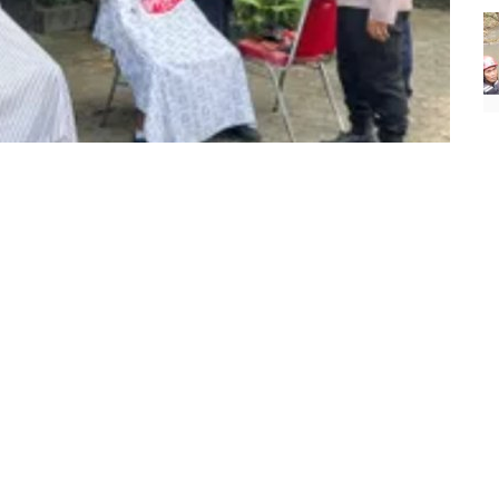
inan para pelajar di lingkungan sekolah, Polsek Pare Polres
di SMPN 3 Pare, pada Kamis (3/10/2024).
ta tertib, termasuk menerapkan budaya dan sikap disiplin,
anya kegiatan tersebut.
hadap dunia pendidikan. Kami ingin menanamkan pentingnya
a.
ngat antusias. Banyak di antara mereka yang sebelumnya datang
 gagah.