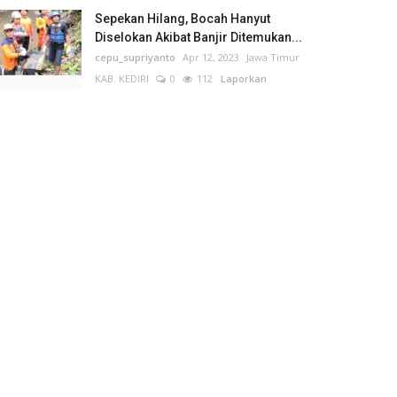
Sepekan Hilang, Bocah Hanyut
Diselokan Akibat Banjir Ditemukan...
cepu_supriyanto
Apr 12, 2023
Jawa Timur
KAB. KEDIRI
0
112
Laporkan
BERITA VIRAL
Minggu Ini
Bulan Ini
Semua Waktu
*HEBOH! Dr. Sri Untari Luncurkan
"ASTARI" Platform Aspirasi...
Putu Ugram Swadharma
Aug 2, 2026
Jawa Timur
KOTA MALANG
0
40
Laporkan
Prof. Yanto: Kekeliruan Hukum
Acara Bukan Pelanggaran Etik...