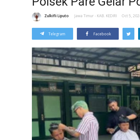
Polsek Pare Gelar P
Zulkifli Liputo
Jawa Timur - KAB. KEDIRI
Oct 5, 202
Telegram
Facebook