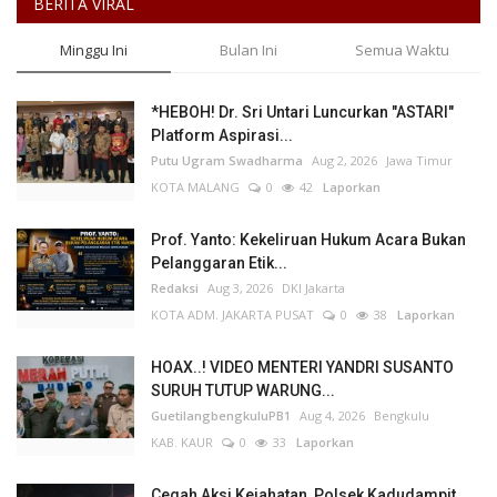
BERITA VIRAL
Minggu Ini
Bulan Ini
Semua Waktu
*HEBOH! Dr. Sri Untari Luncurkan "ASTARI"
Platform Aspirasi...
Putu Ugram Swadharma
Aug 2, 2026
Jawa Timur
KOTA MALANG
0
42
Laporkan
Prof. Yanto: Kekeliruan Hukum Acara Bukan
Pelanggaran Etik...
Redaksi
Aug 3, 2026
DKI Jakarta
KOTA ADM. JAKARTA PUSAT
0
38
Laporkan
HOAX..! VIDEO MENTERI YANDRI SUSANTO
SURUH TUTUP WARUNG...
GuetilangbengkuluPB1
Aug 4, 2026
Bengkulu
KAB. KAUR
0
33
Laporkan
Cegah Aksi Kejahatan, Polsek Kadudampit