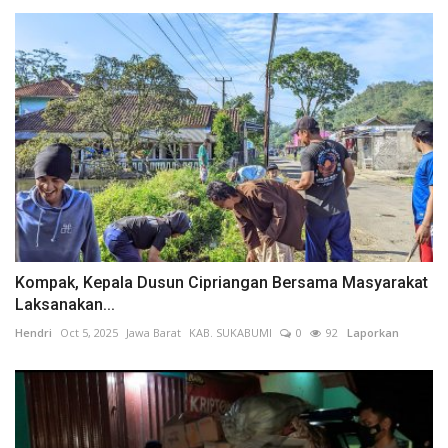
Kompak, Kepala Dusun Cipriangan Bersama Masyarakat
Laksanakan...
Hendri
Oct 5, 2025
Jawa Barat
KAB. SUKABUMI
0
92
Laporkan