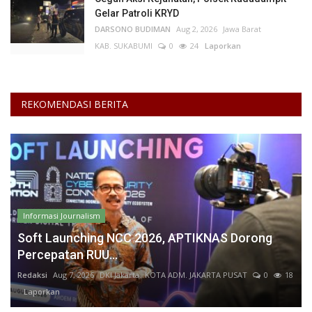
Gelar Patroli KRYD
DARSONO BUDIMAN
Aug 2, 2026
Jawa Barat
KAB. SUKABUMI
0
24
Laporkan
REKOMENDASI BERITA
Informasi Journalism
Soft Launching NCC 2026, APTIKNAS Dorong
Percepatan RUU...
Redaksi
Aug 7, 2026
DKI Jakarta
KOTA ADM. JAKARTA PUSAT
0
18
Laporkan