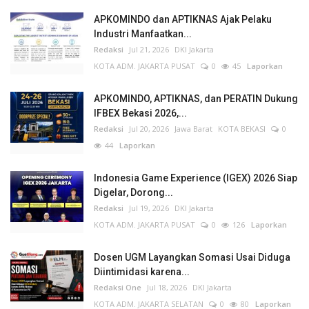
APKOMINDO dan APTIKNAS Ajak Pelaku
Industri Manfaatkan...
Redaksi
Jul 21, 2026
DKI Jakarta
KOTA ADM. JAKARTA PUSAT
0
45
Laporkan
APKOMINDO, APTIKNAS, dan PERATIN Dukung
IFBEX Bekasi 2026,...
Redaksi
Jul 20, 2026
Jawa Barat
KOTA BEKASI
0
44
Laporkan
Indonesia Game Experience (IGEX) 2026 Siap
Digelar, Dorong...
Redaksi
Jul 19, 2026
DKI Jakarta
KOTA ADM. JAKARTA PUSAT
0
126
Laporkan
Dosen UGM Layangkan Somasi Usai Diduga
Diintimidasi karena...
Redaksi One
Jul 18, 2026
DKI Jakarta
KOTA ADM. JAKARTA SELATAN
0
80
Laporkan