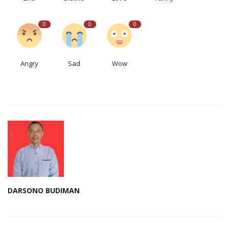
0
0
0
Angry
Sad
Wow
DARSONO BUDIMAN