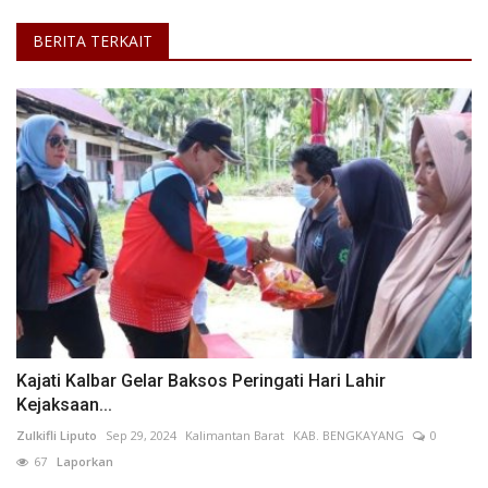
BERITA TERKAIT
Kajati Kalbar Gelar Baksos Peringati Hari Lahir
Kejaksaan...
Zulkifli Liputo
Sep 29, 2024
Kalimantan Barat
KAB. BENGKAYANG
0
67
Laporkan