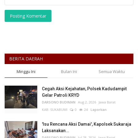
Posting Komentar
BERITA DAERAH
Minggu Ini
Bulan Ini
Semua Waktu
Cegah Aksi Kejahatan, Polsek Kadudampit
Gelar Patroli KRYD
DARSONO BUDIMAN
Aug 2, 2026
Jawa Barat
KAB. SUKABUMI
0
24
Laporkan
'Isu Rencana Aksi Damai', Kapolsek Sukaraja
Laksanakan...
DARSONO BUDIMAN
Jul 28, 2026
Jawa Barat