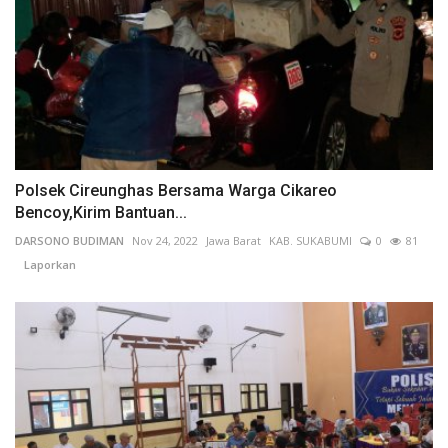
Polsek Cireunghas Bersama Warga Cikareo
Bencoy,Kirim Bantuan...
DARSONO BUDIMAN
Nov 24, 2022
Jawa Barat
KAB. SUKABUMI
0
81
Laporkan