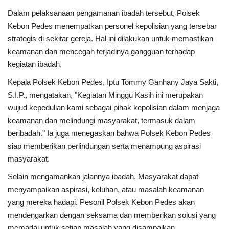
Dalam pelaksanaan pengamanan ibadah tersebut, Polsek
Kesehatan
Kebon Pedes menempatkan personel kepolisian yang tersebar
strategis di sekitar gereja. Hal ini dilakukan untuk memastikan
Layanan Publik
keamanan dan mencegah terjadinya gangguan terhadap
kegiatan ibadah.
Perempuan/Anak
Kepala Polsek Kebon Pedes, Iptu Tommy Ganhany Jaya Sakti,
S.I.P., mengatakan, "Kegiatan Minggu Kasih ini merupakan
wujud kepedulian kami sebagai pihak kepolisian dalam menjaga
keamanan dan melindungi masyarakat, termasuk dalam
beribadah." Ia juga menegaskan bahwa Polsek Kebon Pedes
siap memberikan perlindungan serta menampung aspirasi
masyarakat.
Selain mengamankan jalannya ibadah, Masyarakat dapat
menyampaikan aspirasi, keluhan, atau masalah keamanan
yang mereka hadapi. Pesonil Polsek Kebon Pedes akan
mendengarkan dengan seksama dan memberikan solusi yang
memadai untuk setiap masalah yang disampaikan.