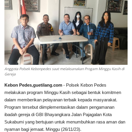
Keamanan
Kejahatan
Cybers Event
UMKM & Ekonomi Kreatif
Anggota Polsek Kebonpedes saat melaksanakan Progam Minggu Kasih di
Pekerja Migran Indonesia
Gereja
Kebon Pedes,guetilang.com
- Polsek Kebon Pedes
Ekonomi
melakukan program Minggu Kasih sebagai bentuk komitmen
dalam memberikan pelayanan terbaik kepada masyarakat.
Pendidikan
Program tersebut diimplementasikan dalam pengamanan
ibadah gereja di GBI Bhayangkara Jalan Pajagalan Kota
Informasi Journalism
Sukabumi yang bertujuan untuk menumbuhkan rasa aman dan
nyaman bagi jemaat. Minggu (26/11/23).
Olahraga