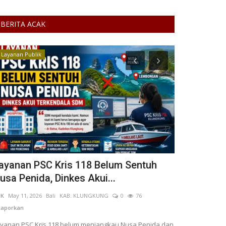
BERITA ACAK
Layanan Publik
Perempuan/An
ayanan PSC Kris 118 Belum Sentuh
Edukasi Dig
usa Penida, Dinkes Akui...
Anak Perem
NK
May 11, 2026
Bali
KAB. KLUNGKUNG
0
76
Desi Amelia
May 4
aporkan
Laporkan
yanan PSC Kris 118 belum menjangkau Nusa Penida dan
Program edukasi 