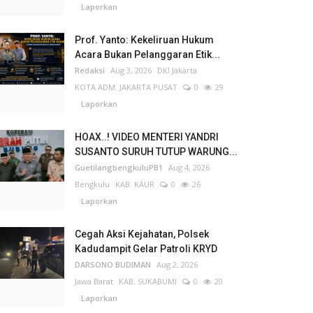
Laporkan
Prof. Yanto: Kekeliruan Hukum
Acara Bukan Pelanggaran Etik...
Redaksi
Aug 3, 2026
DKI Jakarta
KOTA ADM. JAKARTA PUSAT
0
29
Laporkan
HOAX..! VIDEO MENTERI YANDRI
SUSANTO SURUH TUTUP WARUNG...
GuetilangbengkuluPB1
Aug 4, 2026
Bengkulu
KAB. KAUR
0
26
Laporkan
Cegah Aksi Kejahatan, Polsek
Kadudampit Gelar Patroli KRYD
DARSONO BUDIMAN
Aug 2, 2026
Jawa Barat
KAB. SUKABUMI
0
20
Laporkan