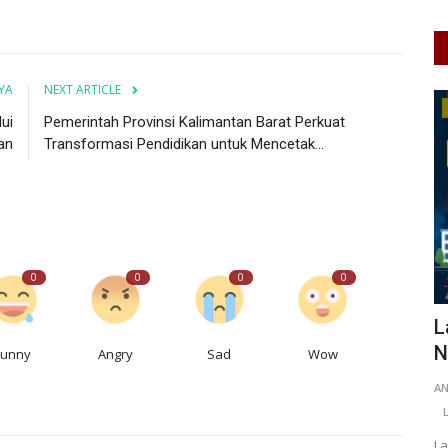
YA
NEXT ARTICLE
Pariwisata & Budaya
ui
Pemerintah Provinsi Kalimantan Barat Perkuat
an
Transformasi Pendidikan untuk Mencetak...
0
0
0
0
Usai
Polsek Kretek Hadiri Kegiatan
L
Pemberdayaan Masyarakat
N
Funny
Angry
Sad
Wow
Pariwisata...
A
L
fikrimldnn
May 25, 2026
DI Yogyakarta
KAB. BANTUL
0
42
Laporkan
La