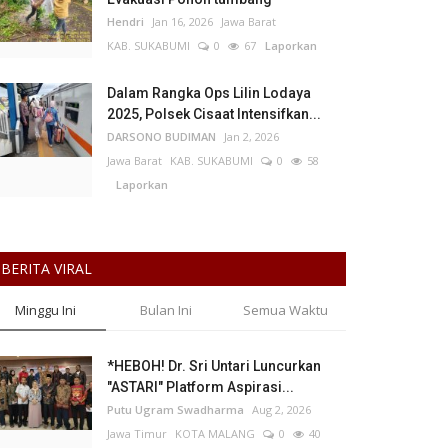
Hendri
Jan 16, 2026
Jawa Barat
KAB. SUKABUMI
0
67
Laporkan
Dalam Rangka Ops Lilin Lodaya
2025, Polsek Cisaat Intensifkan...
DARSONO BUDIMAN
Jan 2, 2026
Jawa Barat
KAB. SUKABUMI
0
58
Laporkan
BERITA VIRAL
Minggu Ini
Bulan Ini
Semua Waktu
*HEBOH! Dr. Sri Untari Luncurkan
"ASTARI" Platform Aspirasi...
Putu Ugram Swadharma
Aug 2, 2026
Jawa Timur
KOTA MALANG
0
40