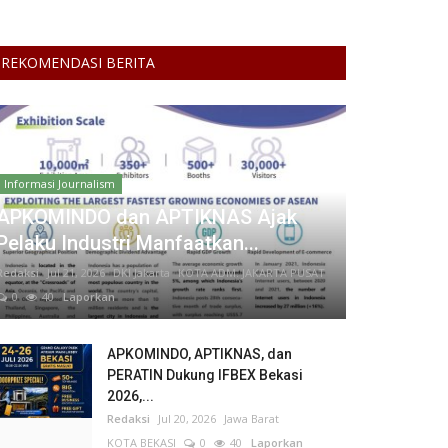
REKOMENDASI BERITA
Informasi Journalism
APKOMINDO dan APTIKNAS Ajak
Pelaku Industri Manfaatkan...
Redaksi
Jul 21, 2026
DKI Jakarta
KOTA ADM. JAKARTA PUSAT
0
40
Laporkan
APKOMINDO, APTIKNAS, dan
PERATIN Dukung IFBEX Bekasi
2026,...
Redaksi
Jul 20, 2026
Jawa Barat
KOTA BEKASI
0
40
Laporkan