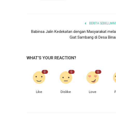
BERITA SEBELUMN
Kejahatan
Babinsa Jalin Kedekatan dengan Masyarakat melal
Giat Sambang di Desa Bina
WHAT'S YOUR REACTION?
0
0
0
Pelajar Sat
Dosen UGM Layangkan Somasi 
ran...
Diduga Diintimidasi karena...
Like
Dislike
Love
Lampung
KAB. PESAWARAN
Redaksi One
Jul 18, 2026
DKI Jakarta
KOTA ADM. JAKARTA SELATAN
0
73
Laporkan
t Binmas dan