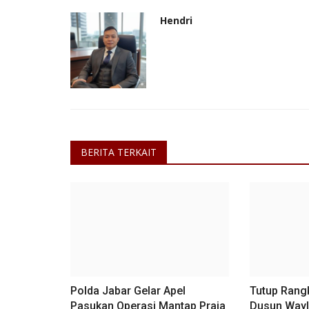
ran Berikan...
Hendri
BERITA TERKAIT
Polda Jabar Gelar Apel
Tutup Rang
Pasukan Operasi Mantap Praja
Dusun Waylin