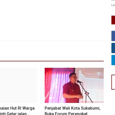
Le
Polsek Kretek melalui AKP Sugito menghadiri kegiatan
Pemberdayaan Masyarakat untuk...
kaian Hut RI Warga
Penjabat Wali Kota Sukabumi,
ti Gelar jalan...
Buka Forum Perangkat