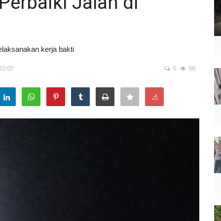
Perbaiki Jalan di
elaksanakan kerja bakti
 20:07
0
96
⚠