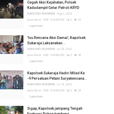
Cegah Aksi Kejahatan, Polsek
Kadudampit Gelar Patroli KRYD
DARSONO BUDIMAN
Aug 2, 2026
Jawa Barat
KAB. SUKABUMI
0
20
Laporkan
'Isu Rencana Aksi Damai', Kapolsek
Sukaraja Laksanakan...
DARSONO BUDIMAN
Jul 28, 2026
Jawa Barat
KAB. SUKABUMI
0
48
Laporkan
Kapolsek Sukaraja Hadiri Milad Ke
-9 Persatuan Petani Suryakencana...
DARSONO BUDIMAN
Jul 18, 2026
Jawa Barat
KAB. SUKABUMI
0
28
Laporkan
Sigap, Kapolsek jampang Tengah
Evakuasi Pohon tumbang