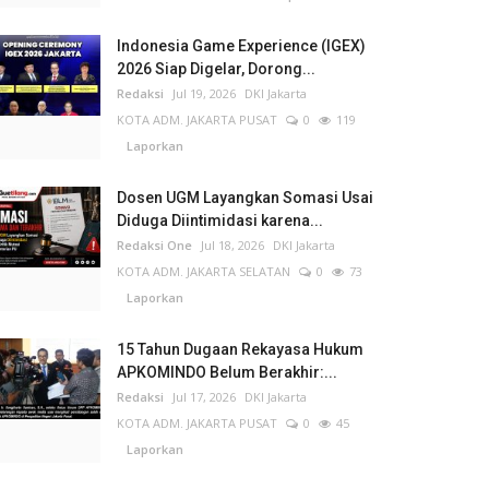
Indonesia Game Experience (IGEX)
2026 Siap Digelar, Dorong...
Redaksi
Jul 19, 2026
DKI Jakarta
KOTA ADM. JAKARTA PUSAT
0
119
Laporkan
Dosen UGM Layangkan Somasi Usai
Diduga Diintimidasi karena...
Redaksi One
Jul 18, 2026
DKI Jakarta
KOTA ADM. JAKARTA SELATAN
0
73
Laporkan
15 Tahun Dugaan Rekayasa Hukum
APKOMINDO Belum Berakhir:...
Redaksi
Jul 17, 2026
DKI Jakarta
KOTA ADM. JAKARTA PUSAT
0
45
Laporkan