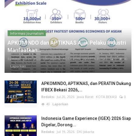
Informasi Journalism
APKOMINDO dan APTIKNAS Ajak Pelaku Industri
Manfaatkan...
Redaksi
Jul 21, 2026
DKI Jakarta
KOTA ADM. JAKARTA PUSAT
0
40
Laporkan
APKOMINDO, APTIKNAS, dan PERATIN Dukung
IFBEX Bekasi 2026,...
Redaksi
Jul 20, 2026
Jawa Barat
KOTA BEKASI
0
40
Laporkan
Indonesia Game Experience (IGEX) 2026 Siap
Digelar, Dorong...
Redaksi
Jul 19, 2026
DKI Jakarta