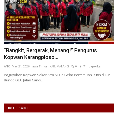
n
“Bangkit, Bergerak, Menang!” Pengurus
H
Kopwan Karangploso...
A
ANK
May 21, 2026
Jawa Timur
KAB. MALANG
0
74
Laporkan
Ni
Paguyuban Kopwan Sekar Arta Mulia Gelar Pertemuan Rutin di RM
Bundo OLA, Jalan Candi...
a
IKUTI KAMI