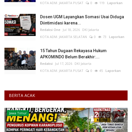
KOTA ADM. JAKARTA PUSAT
0
119
Laporkan
Dosen UGM Layangkan Somasi Usai Diduga
Diintimidasi karena...
Redaksi One
Jul 18, 2026
DKI Jakarta
KOTA ADM. JAKARTA SELATAN
0
73
Laporkan
15 Tahun Dugaan Rekayasa Hukum
APKOMINDO Belum Berakhir:...
Redaksi
Jul 17, 2026
DKI Jakarta
KOTA ADM. JAKARTA PUSAT
0
45
Laporkan
BERITA ACAK
Jawa Timur