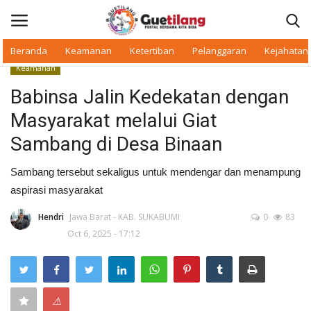
Beranda
Keamanan
Ketertiban
Pelanggaran
Kejahatan
Keamanan
Masuk
Daftar
Babinsa Jalin Kedekatan dengan
Masyarakat melalui Giat
Beranda
Sambang di Desa Binaan
Daerah
Sambang tersebut sekaligus untuk mendengar dan menampung
aspirasi masyarakat
Makan Bergizi
Hendri
Jawa Barat - KAB. SUKABUMI
0
83
Warkop Digital
Oct 6, 2025 - 17:12
Pelanggaran
Ketertiban
⚠