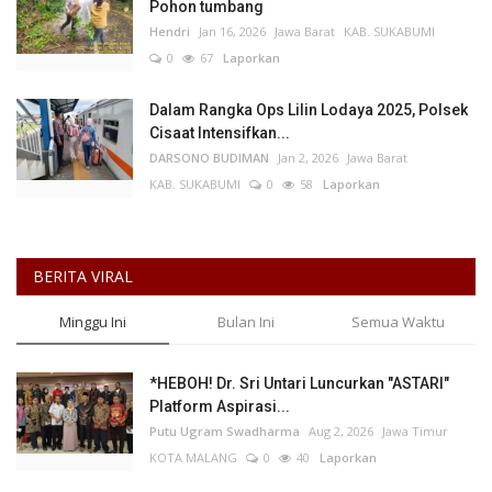
Pohon tumbang
Hendri
Jan 16, 2026
Jawa Barat
KAB. SUKABUMI
0
67
Laporkan
Dalam Rangka Ops Lilin Lodaya 2025, Polsek
Cisaat Intensifkan...
DARSONO BUDIMAN
Jan 2, 2026
Jawa Barat
KAB. SUKABUMI
0
58
Laporkan
BERITA VIRAL
Minggu Ini
Bulan Ini
Semua Waktu
*HEBOH! Dr. Sri Untari Luncurkan "ASTARI"
Platform Aspirasi...
Putu Ugram Swadharma
Aug 2, 2026
Jawa Timur
KOTA MALANG
0
40
Laporkan