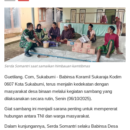
Keamanan
Kejahatan
Cybers Event
UMKM & Ekonomi Kreatif
Serda Somantri saat samaikan himbauan kamtibmas
Pekerja Migran Indonesia
Guetilang. Com, Sukabumi - Babinsa Koramil Sukaraja Kodim
Ekonomi
0607 Kota Sukabumi, terus menjalin kedekatan dengan
masyarakat desa binaan melalui kegiatan sambang yang
Pendidikan
dilaksanakan secara rutin, Senin (06/10/2025).
Giat sambang ini menjadi sarana penting untuk mempererat
Informasi Journalism
hubungan antara TNI dan warga masyarakat.
Dalam kunjungannya, Serda Somantri selaku Babinsa Desa
Olahraga