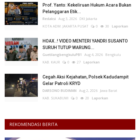
Prof. Yanto: Kekeliruan Hukum Acara Bukan
Pelanggaran Etik...
Redaksi
Aug 3, 2026
DKI Jakarta
KOTA ADM. JAKARTA PUSAT
0
30
Laporkan
HOAX..! VIDEO MENTERI YANDRI SUSANTO
SURUH TUTUP WARUNG...
GuetilangbengkuluPB1
Aug 4, 2026
Bengkulu
KAB. KAUR
0
27
Laporkan
Cegah Aksi Kejahatan, Polsek Kadudampit
Gelar Patroli KRYD
DARSONO BUDIMAN
Aug 2, 2026
Jawa Barat
KAB. SUKABUMI
0
20
Laporkan
REKOMENDASI BERITA