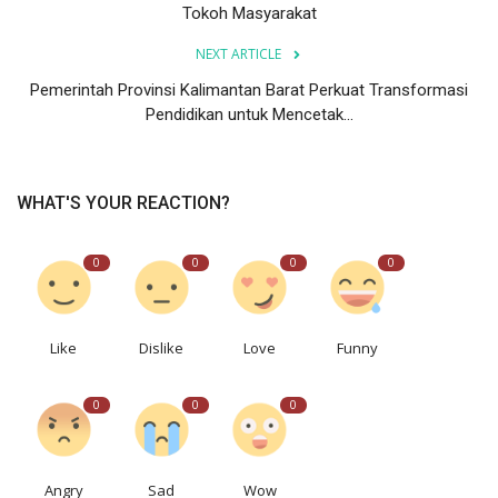
Tokoh Masyarakat
NEXT ARTICLE
Pemerintah Provinsi Kalimantan Barat Perkuat Transformasi
Pendidikan untuk Mencetak...
WHAT'S YOUR REACTION?
0
0
0
0
Like
Dislike
Love
Funny
0
0
0
Angry
Sad
Wow