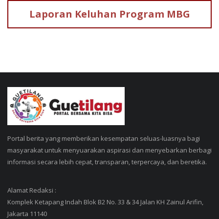
Laporan Keluhan
Program MBG
Portal berita yang memberikan kesempatan seluas-luasnya bagi
masyarakat untuk menyuarakan aspirasi dan menyebarkan berbagi
informasi secara lebih cepat, transparan, terpercaya, dan beretika.
Alamat Redaksi :
Komplek Ketapang Indah Blok B2 No. 33 & 34 Jalan KH Zainul Arifin,
Jakarta 11140