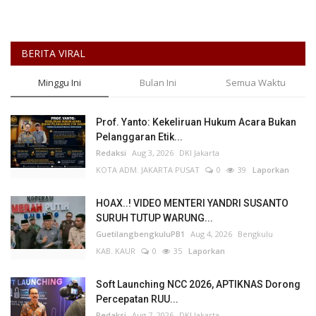
BERITA VIRAL
Minggu Ini
Bulan Ini
Semua Waktu
Prof. Yanto: Kekeliruan Hukum Acara Bukan
Pelanggaran Etik...
Redaksi
Aug 3, 2026
DKI Jakarta
KOTA ADM. JAKARTA PUSAT
0
39
Laporkan
HOAX..! VIDEO MENTERI YANDRI SUSANTO
SURUH TUTUP WARUNG...
GuetilangbengkuluPB1
Aug 4, 2026
Bengkulu
KAB. KAUR
0
35
Laporkan
Soft Launching NCC 2026, APTIKNAS Dorong
Percepatan RUU...
Redaksi
Aug 7, 2026
DKI Jakarta