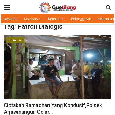
Beranda
Keamanan
Ketertiban
Pelanggaran
Kejahatan
Tag:
Patroli Dialogis
Masuk
Daftar
Keamanan
Beranda
Daerah
Makan Bergizi
Warkop Digital
Pelanggaran
Ciptakan Ramadhan Yang Kondusif,Polsek
Ketertiban
Arjawinangun Gelar...