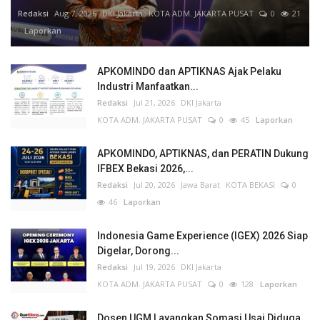
Redaksi
Aug 7, 2026
DKI Jakarta
KOTA ADM. JAKARTA PUSAT
0
21
Laporkan
APKOMINDO dan APTIKNAS Ajak Pelaku
Industri Manfaatkan...
Redaksi
Jul 21, 2026
DKI Jakarta
KOTA ADM. JAKARTA PUSAT
0
45
Laporkan
APKOMINDO, APTIKNAS, dan PERATIN Dukung
IFBEX Bekasi 2026,...
Redaksi
Jul 20, 2026
Jawa Barat
KOTA BEKASI
0
46
Laporkan
Indonesia Game Experience (IGEX) 2026 Siap
Digelar, Dorong...
Redaksi
Jul 19, 2026
DKI Jakarta
KOTA ADM. JAKARTA PUSAT
0
128
Laporkan
Dosen UGM Layangkan Somasi Usai Diduga