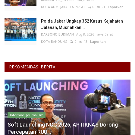
KOTA ADM. JAKARTA PUSAT
0
21
Laporkan
Polda Jabar Ungkap 352 Kasus Kejahatan
Jalanan, Musnahkan...
DARSONO BUDIMAN
Aug 8, 2026
Jawa Barat
KOTA BANDUNG
0
18
Laporkan
REKOMENDASI BERITA
Informasi Journalism
Soft Launching NCC 2026, APTIKNAS Dorong
Percepatan RUU...