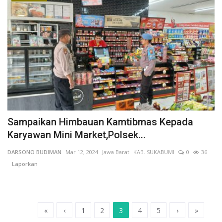
Sampaikan Himbauan Kamtibmas Kepada
Karyawan Mini Market,Polsek...
DARSONO BUDIMAN
Mar 12, 2024
Jawa Barat
KAB. SUKABUMI
0
36
Laporkan
«
‹
1
2
3
4
5
›
»