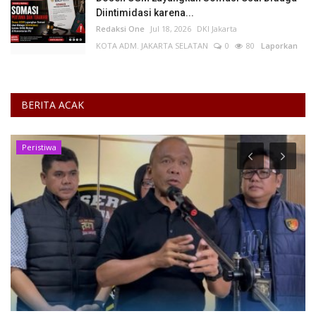
Diintimidasi karena...
Redaksi One
Jul 18, 2026
DKI Jakarta
KOTA ADM. JAKARTA SELATAN
0
80
Laporkan
BERITA ACAK
Makan Bergizi