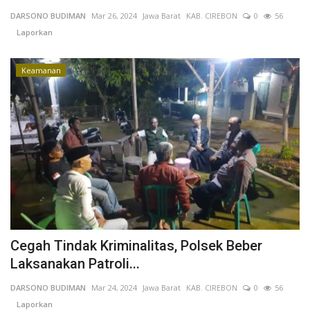
DARSONO BUDIMAN
Mar 26, 2024
Jawa Barat
KAB. CIREBON
0
56
Keamanan
Laporkan
Kejahatan
Keamanan
Cybers Event
UMKM & Ekonomi Kreatif
Pekerja Migran Indonesia
Ekonomi
Pendidikan
Cegah Tindak Kriminalitas, Polsek Beber
Laksanakan Patroli...
Informasi Journalism
DARSONO BUDIMAN
Mar 24, 2024
Jawa Barat
KAB. CIREBON
0
56
Laporkan
Olahraga