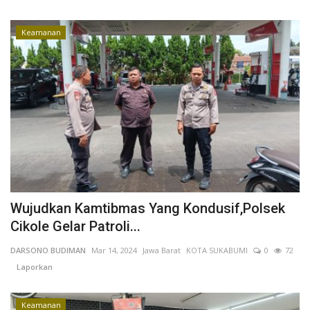
Kesehatan
Keamanan
Layanan Publik
Perempuan/Anak
Wujudkan Kamtibmas Yang Kondusif,Polsek
Cikole Gelar Patroli...
DARSONO BUDIMAN
Mar 14, 2024
Jawa Barat
KOTA SUKABUMI
0
72
Laporkan
Keamanan