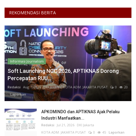
REKOMENDASI BERITA
Informasi Journalism
Soft Launching NCC 2026, APTIKNAS Dorong
Percepatan RUU...
Redaksi
Aug 7, 2026
DKI Jakarta
KOTA ADM. JAKARTA PUSAT
0
20
Laporkan
APKOMINDO dan APTIKNAS Ajak Pelaku
Industri Manfaatkan...
Redaksi
Jul 21, 2026
DKI Jakarta
KOTA ADM. JAKARTA PUSAT
0
45
Laporkan