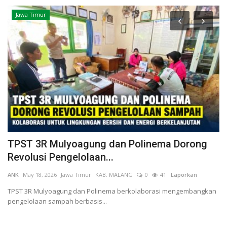
Jawa Timur
i
TPST 3R Mulyoagung dan Polinema Dorong
J
Revolusi Pengelolaan...
M
ANK
May 18, 2026
Jawa Timur
KAB. MALANG
0
41
Laporkan
Ha
L
TPST 3R Mulyoagung dan Polinema berkolaborasi mengembangkan
pengelolaan sampah berbasis...
Ak
se