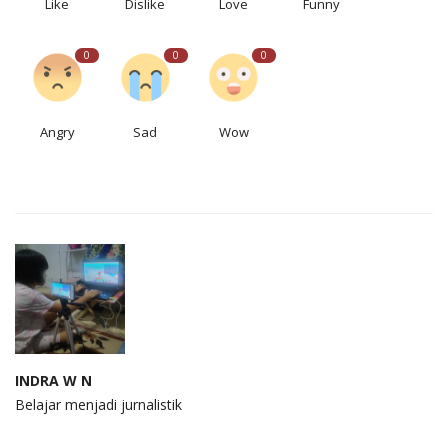
Like
Dislike
Love
Funny
0
0
0
Angry
Sad
Wow
INDRA W N
Belajar menjadi jurnalistik