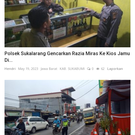
Polsek Sukalarang Gencarkan Razia Miras Ke Kios Jamu
Di...
Hendri
May 19, 2023
Jawa Barat
KAB. SUKABUMI
0
62
Laporkan