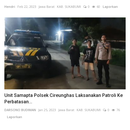
Hendri
Feb 22, 2023
Jawa Barat
KAB. SUKABUMI
0
60
Laporkan
Unit Samapta Polsek Cireunghas Laksanakan Patroli Ke
Perbatasan...
DARSONO BUDIMAN
Jan 25, 2023
Jawa Barat
KAB. SUKABUMI
0
76
Laporkan