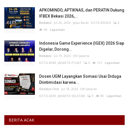
APKOMINDO, APTIKNAS, dan PERATIN Dukung
IFBEX Bekasi 2026,...
Redaksi
Jul 20, 2026
Jawa Barat
KOTA BEKASI
0
44
Laporkan
Indonesia Game Experience (IGEX) 2026 Siap
Digelar, Dorong...
Redaksi
Jul 19, 2026
DKI Jakarta
KOTA ADM. JAKARTA PUSAT
0
127
Laporkan
Dosen UGM Layangkan Somasi Usai Diduga
Diintimidasi karena...
Redaksi One
Jul 18, 2026
DKI Jakarta
KOTA ADM. JAKARTA SELATAN
0
80
Laporkan
BERITA ACAK