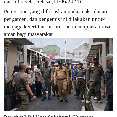
dan rel kereta, Selasa (11/06/2024).
Penertiban yang difokuskan pada anak jalanan,
Kesehatan
pengamen, dan pengemis ini dilakukan untuk
Layanan Publik
menjaga ketertiban umum dan menciptakan rasa
aman bagi masyarakat.
Perempuan/Anak