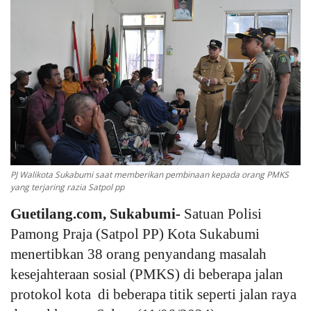
Keamanan
Kejahatan
Cybers Event
UMKM & Ekonomi Kreatif
Pekerja Migran Indonesia
PJ Walikota Sukabumi saat memberikan pembinaan kepada orang PMKS
yang terjaring razia Satpol pp
Ekonomi
Guetilang.com, Sukabumi-
Satuan Polisi
Pamong Praja (Satpol PP) Kota Sukabumi
Pendidikan
menertibkan 38 orang penyandang masalah
Informasi Journalism
kesejahteraan sosial (PMKS) di beberapa jalan
protokol kota di beberapa titik seperti jalan raya
Olahraga