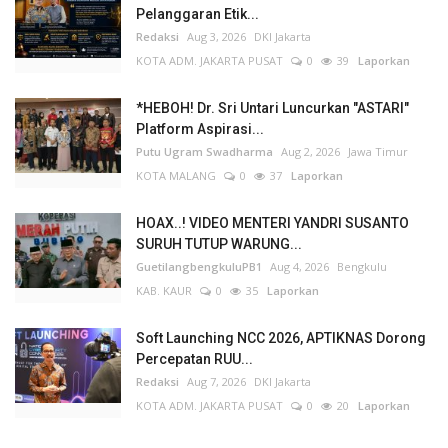
Pelanggaran Etik...
Redaksi
Aug 3, 2026
DKI Jakarta
KOTA ADM. JAKARTA PUSAT
0
39
Laporkan
*HEBOH! Dr. Sri Untari Luncurkan "ASTARI"
Platform Aspirasi...
Putu Ugram Swadharma
Aug 2, 2026
Jawa Timur
KOTA MALANG
0
37
Laporkan
HOAX..! VIDEO MENTERI YANDRI SUSANTO
SURUH TUTUP WARUNG...
GuetilangbengkuluPB1
Aug 4, 2026
Bengkulu
KAB. KAUR
0
35
Laporkan
Soft Launching NCC 2026, APTIKNAS Dorong
Percepatan RUU...
Redaksi
Aug 7, 2026
DKI Jakarta
KOTA ADM. JAKARTA PUSAT
0
20
Laporkan