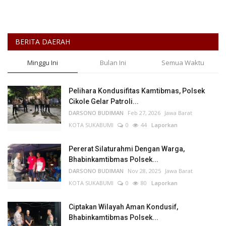
BERITA DAERAH
Minggu Ini
Bulan Ini
Semua Waktu
Pelihara Kondusifitas Kamtibmas, Polsek
Cikole Gelar Patroli...
DARSONO BUDIMAN
Feb 27, 2026
Jawa Barat
KOTA SUKABUMI
0
44
Laporkan
Pererat Silaturahmi Dengan Warga,
Bhabinkamtibmas Polsek...
DARSONO BUDIMAN
Nov 28, 2025
Jawa Barat
KOTA SUKABUMI
0
80
Laporkan
Ciptakan Wilayah Aman Kondusif,
Bhabinkamtibmas Polsek...