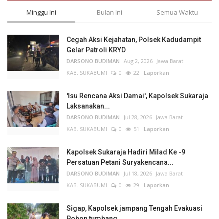
Minggu Ini
Bulan Ini
Semua Waktu
Cegah Aksi Kejahatan, Polsek Kadudampit
Gelar Patroli KRYD
DARSONO BUDIMAN
Aug 2, 2026
Jawa Barat
KAB. SUKABUMI
0
22
Laporkan
'Isu Rencana Aksi Damai', Kapolsek Sukaraja
Laksanakan...
DARSONO BUDIMAN
Jul 28, 2026
Jawa Barat
KAB. SUKABUMI
0
51
Laporkan
Kapolsek Sukaraja Hadiri Milad Ke -9
Persatuan Petani Suryakencana...
DARSONO BUDIMAN
Jul 18, 2026
Jawa Barat
KAB. SUKABUMI
0
29
Laporkan
Sigap, Kapolsek jampang Tengah Evakuasi
Pohon tumbang