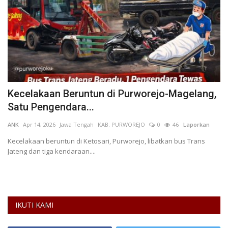
Kecelakaan Beruntun di Purworejo-Magelang,
C
Satu Pengendara...
J
ANK
Apr 14, 2026
Jawa Tengah
KAB. PURWOREJO
0
46
Laporkan
Ha
L
Kecelakaan beruntun di Ketosari, Purworejo, libatkan bus Trans
Jateng dan tiga kendaraan....
Pe
pe
IKUTI KAMI