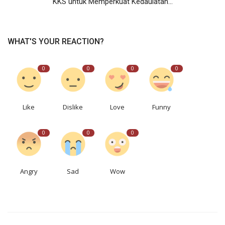
KKS untuk Memperkuat Kedaulatan...
WHAT'S YOUR REACTION?
0
0
0
0
Like
Dislike
Love
Funny
0
0
0
Angry
Sad
Wow