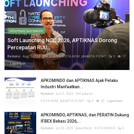
Informasi Journalism
Soft Launching NCC 2026, APTIKNAS Dorong
Percepatan RUU...
Redaksi
Aug 7, 2026
DKI Jakarta
KOTA ADM. JAKARTA PUSAT
0
17
Laporkan
APKOMINDO dan APTIKNAS Ajak Pelaku
Industri Manfaatkan...
Redaksi
Jul 21, 2026
DKI Jakarta
KOTA ADM. JAKARTA PUSAT
0
43
Laporkan
APKOMINDO, APTIKNAS, dan PERATIN Dukung
IFBEX Bekasi 2026,...
Redaksi
Jul 20, 2026
Jawa Barat
KOTA BEKASI
0