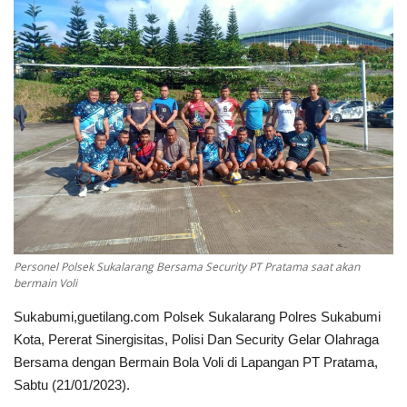
Keamanan
Kejahatan
Cybers Event
UMKM & Ekonomi Kreatif
Pekerja Migran Indonesia
Ekonomi
Personel Polsek Sukalarang Bersama Security PT Pratama saat akan
bermain Voli
Pendidikan
Sukabumi,guetilang.com Polsek Sukalarang Polres Sukabumi
Kota, Pererat Sinergisitas, Polisi Dan Security Gelar Olahraga
Informasi Journalism
Bersama dengan Bermain Bola Voli di Lapangan PT Pratama,
Sabtu (21/01/2023).
Olahraga