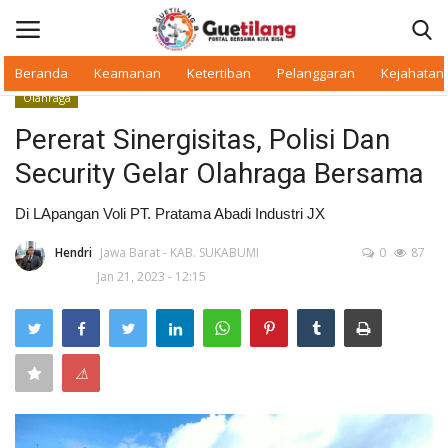
Beranda
Keamanan
Ketertiban
Pelanggaran
Kejahatan
Olahraga
Masuk
Daftar
Pererat Sinergisitas, Polisi Dan
Security Gelar Olahraga Bersama
Beranda
Di LApangan Voli PT. Pratama Abadi Industri JX
Daerah
Hendri
Jawa Barat - KAB. SUKABUMI
0
87
Jan 21, 2023 - 12:15
Makan Bergizi
Warkop Digital
⚠
Pelanggaran
Ketertiban