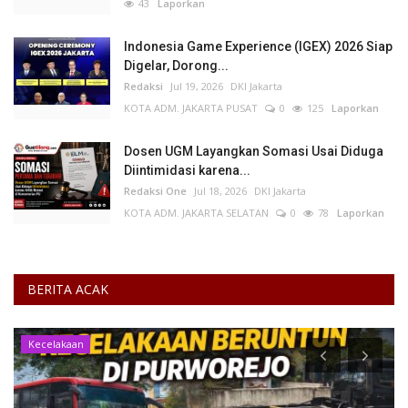
43
Laporkan
Indonesia Game Experience (IGEX) 2026 Siap
Digelar, Dorong...
Redaksi
Jul 19, 2026
DKI Jakarta
KOTA ADM. JAKARTA PUSAT
0
125
Laporkan
Dosen UGM Layangkan Somasi Usai Diduga
Diintimidasi karena...
Redaksi One
Jul 18, 2026
DKI Jakarta
KOTA ADM. JAKARTA SELATAN
0
78
Laporkan
BERITA ACAK
Kecelakaan