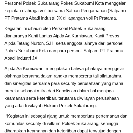
Personel Polsek Sukalarang Polres Sukabumi Kota menggelar
kegiatan olahraga voli bersama Satuan Pengamanan (Satpam)
Kesehatan
PT Pratama Abadi Industri JX di lapangan voli Pt Pratama.
Kegiatan ini dihadiri oleh Personil Polsek Sukalarang
Layanan Publik
diantaranya Kanit Lantas Aipda Aa Kurniawan, Kanit Provos
Aipda Tatang Nurton, S.H. serta anggota lainnya dari personel
Perempuan/Anak
Polres Sukabumi Kota dan para personil Satpam PT Pratama
Abadi Industri JX.
Aipda Aa Kurniawan, mengatakan bahwa pihaknya menggelar
olahraga bersama dalam rangka mempererta tali silaturahmu
dan sinergitas bersama para security perusahaan yang mana
mereka sebagai mitra dari Kepolisian dalam hal menjaga
keamanan serta ketertiban, terutama diwilayah perusahaan
yang ada di wilayah Hukum Polsek Sukalarang.
“Kegiatan ini sebagai ajang untuk memperluas pertemanan dan
komunitas security di wilkum Polsek Sukalarang, sehingga
diharapkan keamanan dan ketertiban dapat terwujud dengan