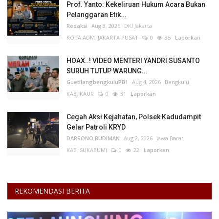
Prof. Yanto: Kekeliruan Hukum Acara Bukan
Pelanggaran Etik...
Redaksi
Aug 3, 2026
DKI Jakarta
KOTA ADM. JAKARTA PUSAT
0
35
Laporkan
HOAX..! VIDEO MENTERI YANDRI SUSANTO
SURUH TUTUP WARUNG...
GuetilangbengkuluPB1
Aug 4, 2026
Bengkulu
KAB. KAUR
0
31
Laporkan
Cegah Aksi Kejahatan, Polsek Kadudampit
Gelar Patroli KRYD
DARSONO BUDIMAN
Aug 2, 2026
Jawa Barat
KAB. SUKABUMI
0
22
Laporkan
REKOMENDASI BERITA