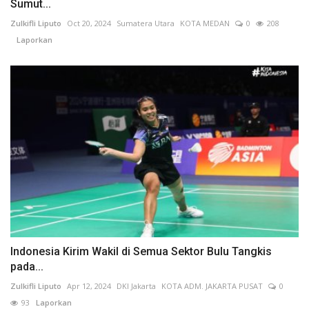
Sumut...
Zulkifli Liputo
Oct 20, 2024
Sumatera Utara
KOTA MEDAN
0
208
Laporkan
Indonesia Kirim Wakil di Semua Sektor Bulu Tangkis
pada...
Zulkifli Liputo
Apr 12, 2024
DKI Jakarta
KOTA ADM. JAKARTA PUSAT
0
93
Laporkan