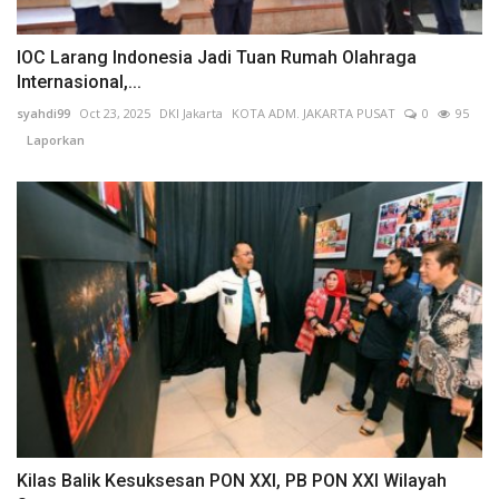
IOC Larang Indonesia Jadi Tuan Rumah Olahraga
Internasional,...
syahdi99
Oct 23, 2025
DKI Jakarta
KOTA ADM. JAKARTA PUSAT
0
95
Laporkan
Kilas Balik Kesuksesan PON XXI, PB PON XXI Wilayah