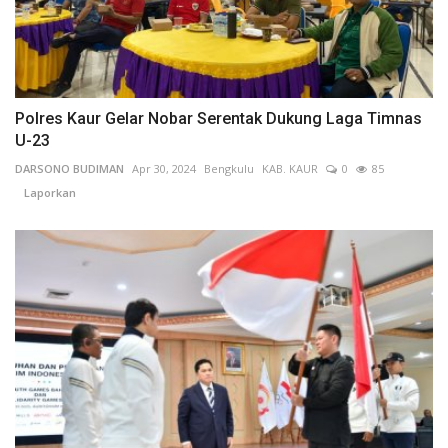
Polres Kaur Gelar Nobar Serentak Dukung Laga Timnas
U-23
DARSONO BUDIMAN
Apr 30, 2024
Bengkulu
KAB. KAUR
0
85
Laporkan