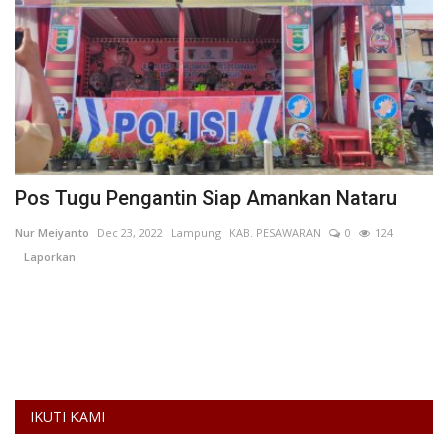
Pos Tugu Pengantin Siap Amankan Nataru
B
Nur Meiyanto
Dec 23, 2022
Lampung
KAB. PESAWARAN
0
124
Z
Laporkan
L
Po
Wi
IKUTI KAMI