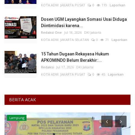
KOTA ADM. JAKARTA PUSAT
0
119
Laporkan
Dosen UGM Layangkan Somasi Usai Diduga
Diintimidasi karena...
Redaksi One
Jul 18, 2026
DKI Jakarta
KOTA ADM. JAKARTA SELATAN
0
71
Laporkan
15 Tahun Dugaan Rekayasa Hukum
APKOMINDO Belum Berakhir:...
Redaksi
Jul 17, 2026
DKI Jakarta
KOTA ADM. JAKARTA PUSAT
0
45
Laporkan
BERITA ACAK
Lampung