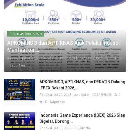
Informasi Journalism
APKOMINDO dan APTIKNAS Ajak Pelaku Industri
Manfaatkan...
Redaksi
Jul 21, 2026
DKI Jakarta
KOTA ADM. JAKARTA PUSAT
0
40
Laporkan
APKOMINDO, APTIKNAS, dan PERATIN Dukung
IFBEX Bekasi 2026,...
Redaksi
Jul 20, 2026
Jawa Barat
KOTA BEKASI
0
40
Laporkan
Indonesia Game Experience (IGEX) 2026 Siap
Digelar, Dorong...
Redaksi
Jul 19, 2026
DKI Jakarta