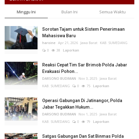
Minggu Ini
Bulan Ini
Semua Waktu
Sorotan Tajam untuk Sistem Penerimaan
Mahasiswa Baru
haroine
Apr 21, 2026
Jawa Barat
KAB. SUMEDANG
0
38
Laporkan
Reaksi Cepat Tim Sar Brimob Polda Jabar
Evakuasi Pohon...
DARSONO BUDIMAN
Nov 3, 2025
Jawa Barat
KAB. SUMEDANG
0
75
Laporkan
Operasi Gabungan Di Jatinangor, Polda
Jabar Tegakkan Hukum...
DARSONO BUDIMAN
Nov 1, 2025
Jawa Barat
KAB. SUMEDANG
0
79
Laporkan
Satgas Gabungan Dan Sat Binmas Polda