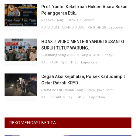
Prof. Yanto: Kekeliruan Hukum Acara Bukan
Pelanggaran Etik...
Redaksi
Aug 3, 2026
DKI Jakarta
KOTA ADM. JAKARTA PUSAT
0
29
Laporkan
HOAX..! VIDEO MENTERI YANDRI SUSANTO
SURUH TUTUP WARUNG...
GuetilangbengkuluPB1
Aug 4, 2026
Bengkulu
KAB. KAUR
0
26
Laporkan
Cegah Aksi Kejahatan, Polsek Kadudampit
Gelar Patroli KRYD
DARSONO BUDIMAN
Aug 2, 2026
Jawa Barat
KAB. SUKABUMI
0
20
Laporkan
REKOMENDASI BERITA