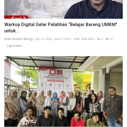
Warkop Digital Gelar Pelatihan “Belajar Bareng UMKM”
untuk...
Diah Andika Wangi
Apr 6, 2026
Jawa Timur
KAB. MALANG
0
57
Laporkan