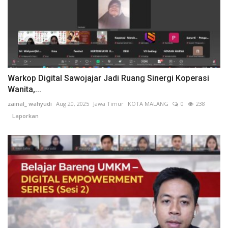
Warkop Digital Sawojajar Jadi Ruang Sinergi Koperasi
Wanita,...
zainal_ wahyudi
Aug 20, 2025
Jawa Timur
KOTA MALANG
0
238
Laporkan