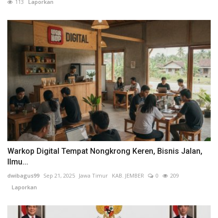
113
Laporkan
Warkop Digital Tempat Nongkrong Keren, Bisnis Jalan,
Ilmu...
dwibagus99
Sep 21, 2025
Jawa Timur
KAB. JEMBER
0
209
Laporkan