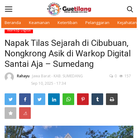
Beranda
Keamanan
Ketertiban
Pelanggaran
Kejahatan
Warkop Digital
Masuk
Daftar
Napak Tilas Sejarah di Cibubuan,
Nongkrong Asik di Warkop Digital
Beranda
Santai Aja – Sumedang
Daerah
Rahayu
Jawa Barat - KAB. SUMEDANG
0
157
Sep 10, 2025 - 17:34
Makan Bergizi
Warkop Digital
⚠
Pelanggaran
Ketertiban