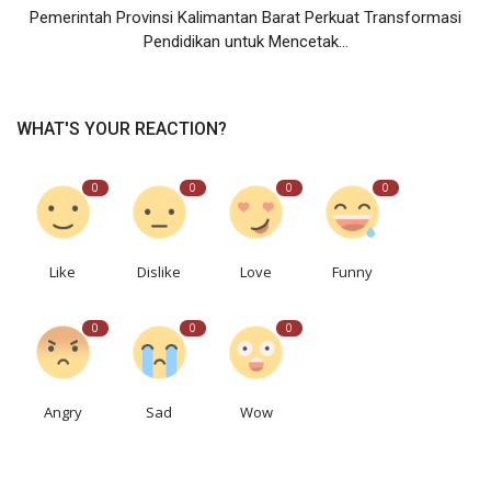
Pemerintah Provinsi Kalimantan Barat Perkuat Transformasi
Pendidikan untuk Mencetak...
WHAT'S YOUR REACTION?
0
0
0
0
Like
Dislike
Love
Funny
0
0
0
Angry
Sad
Wow