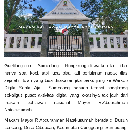
Keamanan
Kejahatan
Cybers Event
UMKM & Ekonomi Kreatif
Guetilang.com , Sumedang – Nongkrong di warkop kini tidak
Pekerja Migran Indonesia
hanya soal kopi, tapi juga bisa jadi perjalanan napak tilas
sejarah. Itulah yang bisa dirasakan jika berkunjung ke Warkop
Ekonomi
Digital Santai Aja – Sumedang, sebuah tempat nongkrong
sekaligus pusat aktivitas digital yang lokasinya tak jauh dari
Pendidikan
makam pahlawan nasional Mayor R.Abdurahman
Natakusumah.
Informasi Journalism
Makam Mayor R.Abdurahman Natakusumah berada di Dusun
Lencang, Desa Cibubuan, Kecamatan Conggeang, Sumedang,
Olahraga