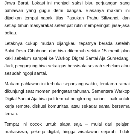
Jawa Barat. Lokasi ini menjadi saksi bisu perjuangan sang
pahlawan yang gugur demi bangsa. Biasanya makam ini
Kesehatan
dijadikan tempat napak tilas Pasukan Prabu Siliwangi, dan
setiap tahun masyarakat setempat rutin memperingati jasa-jasa
Layanan Publik
beliau.
Letaknya cukup mudah dijangkau, tepatnya berada setelah
Perempuan/Anak
Balai Desa Cibubuan, dan bisa ditempuh sekitar 15 menit jalan
kaki sebelum sampai ke Warkop Digital Santai Aja Sumedang.
Jadi, pengunjung bisa sekaligus berwisata sejarah sebelum atau
sesudah ngopi santai.
Makam pahlawan ini terbuka sepanjang waktu, terutama ramai
dikunjungi saat momen peringatan tahunan. Sementara Warkop
Digital Santai Aja bisa jadi tempat nongkrong harian – baik untuk
kerja remote, diskusi komunitas, atau sekadar santai bersama
teman.
Tempat ini cocok untuk siapa saja – mulai dari pelajar,
mahasiswa, pekerja digital, hingga wisatawan sejarah. Tidak