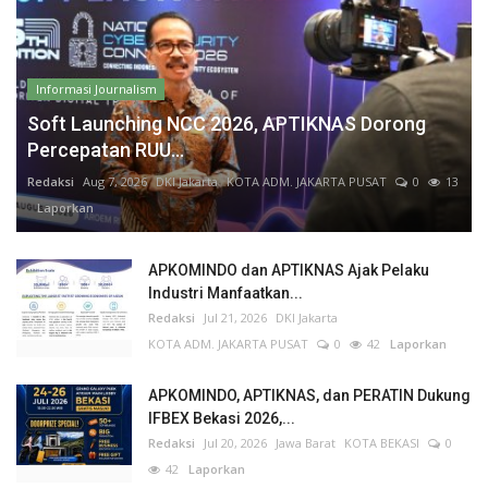
Informasi Journalism
Soft Launching NCC 2026, APTIKNAS Dorong
Percepatan RUU...
Redaksi
Aug 7, 2026
DKI Jakarta
KOTA ADM. JAKARTA PUSAT
0
13
Laporkan
APKOMINDO dan APTIKNAS Ajak Pelaku
Industri Manfaatkan...
Redaksi
Jul 21, 2026
DKI Jakarta
KOTA ADM. JAKARTA PUSAT
0
42
Laporkan
APKOMINDO, APTIKNAS, dan PERATIN Dukung
IFBEX Bekasi 2026,...
Redaksi
Jul 20, 2026
Jawa Barat
KOTA BEKASI
0
42
Laporkan