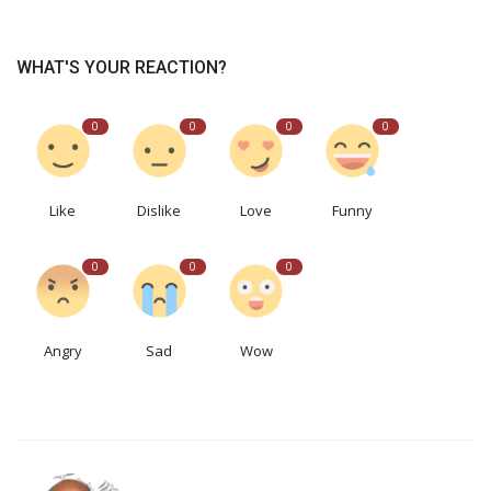
WHAT'S YOUR REACTION?
0
0
0
0
Like
Dislike
Love
Funny
0
0
0
Angry
Sad
Wow