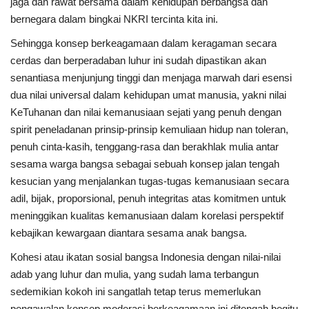
jaga dan rawat bersama dalam kehidupan berbangsa dan
bernegara dalam bingkai NKRI tercinta kita ini.
Sehingga konsep berkeagamaan dalam keragaman secara
cerdas dan berperadaban luhur ini sudah dipastikan akan
senantiasa menjunjung tinggi dan menjaga marwah dari esensi
dua nilai universal dalam kehidupan umat manusia, yakni nilai
KeTuhanan dan nilai kemanusiaan sejati yang penuh dengan
spirit peneladanan prinsip-prinsip kemuliaan hidup nan toleran,
penuh cinta-kasih, tenggang-rasa dan berakhlak mulia antar
sesama warga bangsa sebagai sebuah konsep jalan tengah
kesucian yang menjalankan tugas-tugas kemanusiaan secara
adil, bijak, proporsional, penuh integritas atas komitmen untuk
meninggikan kualitas kemanusiaan dalam korelasi perspektif
kebajikan kewargaan diantara sesama anak bangsa.
Kohesi atau ikatan sosial bangsa Indonesia dengan nilai-nilai
adab yang luhur dan mulia, yang sudah lama terbangun
sedemikian kokoh ini sangatlah tetap terus memerlukan
pengawalan konsep moderasi berkeagamaan ini ditengah begitu