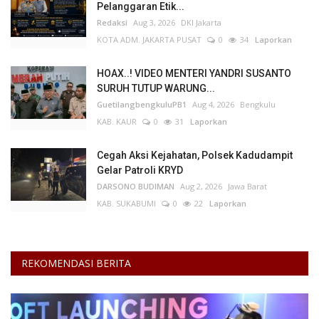
Pelanggaran Etik...
Redaksi
Aug 3, 2026
DKI Jakarta
KOTA ADM. JAKARTA PUSAT
0
34
Laporkan
HOAX..! VIDEO MENTERI YANDRI SUSANTO
SURUH TUTUP WARUNG...
GuetilangbengkuluPB1
Aug 4, 2026
Bengkulu
KAB. KAUR
0
31
Laporkan
Cegah Aksi Kejahatan, Polsek Kadudampit
Gelar Patroli KRYD
DARSONO BUDIMAN
Aug 2, 2026
Jawa Barat
KAB. SUKABUMI
0
22
Laporkan
REKOMENDASI BERITA