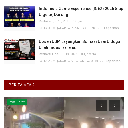
Indonesia Game Experience (IGEX) 2026 Siap
Digelar, Dorong...
Redaksi
Jul 19, 2026
DKI Jakarta
KOTA ADM. JAKARTA PUSAT
0
123
Laporkan
Dosen UGM Layangkan Somasi Usai Diduga
Diintimidasi karena...
Redaksi One
Jul 18, 2026
DKI Jakarta
KOTA ADM. JAKARTA SELATAN
0
77
Laporkan
BERITA ACAK
Jawa Barat