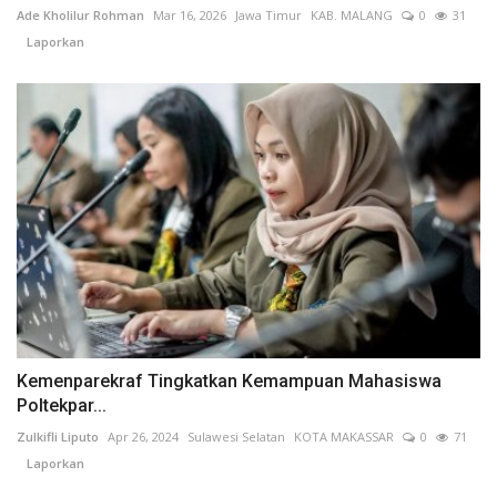
Ade Kholilur Rohman
Mar 16, 2026
Jawa Timur
KAB. MALANG
0
31
Laporkan
Kemenparekraf Tingkatkan Kemampuan Mahasiswa
Poltekpar...
Zulkifli Liputo
Apr 26, 2024
Sulawesi Selatan
KOTA MAKASSAR
0
71
Laporkan