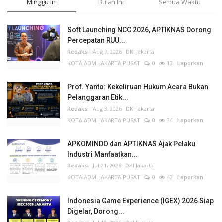
Minggu Ini
Bulan Ini
Semua Waktu
Soft Launching NCC 2026, APTIKNAS Dorong
Percepatan RUU...
Redaksi
Aug 7, 2026
DKI Jakarta
KOTA ADM. JAKARTA PUSAT
0
13
Laporkan
Prof. Yanto: Kekeliruan Hukum Acara Bukan
Pelanggaran Etik...
Redaksi
Aug 3, 2026
DKI Jakarta
KOTA ADM. JAKARTA PUSAT
0
34
Laporkan
APKOMINDO dan APTIKNAS Ajak Pelaku
Industri Manfaatkan...
Redaksi
Jul 21, 2026
DKI Jakarta
KOTA ADM. JAKARTA PUSAT
0
42
Laporkan
Indonesia Game Experience (IGEX) 2026 Siap
Digelar, Dorong...