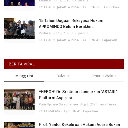
Redaksi
Jul 19, 2026
DKI Jakarta
KOTA ADM. JAKARTA PUSAT
0
123
Laporkan
15 Tahun Dugaan Rekayasa Hukum
APKOMINDO Belum Berakhir:...
Redaksi
Jul 17, 2026
DKI Jakarta
KOTA ADM. JAKARTA PUSAT
0
49
Laporkan
BERITA VIRAL
Minggu Ini
Bulan Ini
Semua Waktu
*HEBOH! Dr. Sri Untari Luncurkan "ASTARI"
Platform Aspirasi...
Putu Ugram Swadharma
Aug 2, 2026
Jawa Timur
KOTA MALANG
0
41
Laporkan
Prof. Yanto: Kekeliruan Hukum Acara Bukan