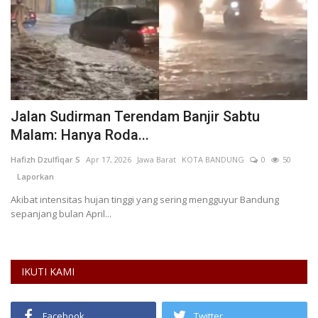
Jalan Sudirman Terendam Banjir Sabtu
P
Malam: Hanya Roda...
Ha
L
Hafizh Dzulfiqar S
Apr 17, 2026
Jawa Barat
KOTA BANDUNG
0
50
Laporkan
gga
Akibat intensitas hujan tinggi yang sering mengguyur Bandung
sepanjang bulan April...
IKUTI KAMI
Facebook
Twitter