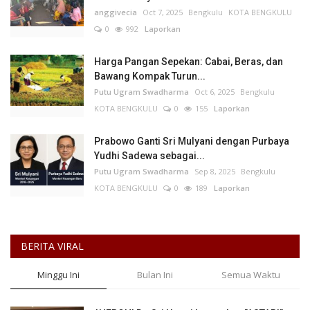
anggivecia
Oct 7, 2025
Bengkulu
KOTA BENGKULU
0
992
Laporkan
Harga Pangan Sepekan: Cabai, Beras, dan
Bawang Kompak Turun...
Putu Ugram Swadharma
Oct 6, 2025
Bengkulu
KOTA BENGKULU
0
155
Laporkan
Prabowo Ganti Sri Mulyani dengan Purbaya
Yudhi Sadewa sebagai...
Putu Ugram Swadharma
Sep 8, 2025
Bengkulu
KOTA BENGKULU
0
189
Laporkan
BERITA VIRAL
Minggu Ini
Bulan Ini
Semua Waktu