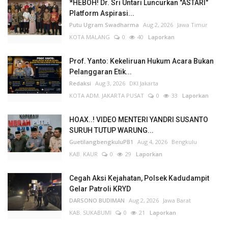
*HEBOH! Dr. Sri Untari Luncurkan "ASTARI"
Platform Aspirasi...
Putu Ugram Swadharma
Aug 2, 2026
Jawa Timur
KOTA MALANG
0
40
Laporkan
Prof. Yanto: Kekeliruan Hukum Acara Bukan
Pelanggaran Etik...
Redaksi
Aug 3, 2026
DKI Jakarta
KOTA ADM. JAKARTA PUSAT
0
33
Laporkan
HOAX..! VIDEO MENTERI YANDRI SUSANTO
SURUH TUTUP WARUNG...
GuetilangbengkuluPB1
Aug 4, 2026
Bengkulu
KAB. KAUR
0
29
Laporkan
Cegah Aksi Kejahatan, Polsek Kadudampit
Gelar Patroli KRYD
DARSONO BUDIMAN
Aug 2, 2026
Jawa Barat
KAB. SUKABUMI
0
21
Laporkan