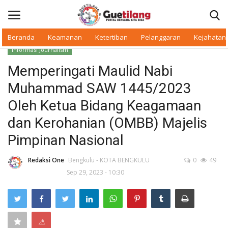
Beranda
Keamanan
Ketertiban
Pelanggaran
Kejahatan
Informasi Journalism
Masuk
Daftar
Memperingati Maulid Nabi
Muhammad SAW 1445/2023
Beranda
Oleh Ketua Bidang Keagamaan
Daerah
dan Kerohanian (OMBB) Majelis
Pimpinan Nasional
Makan Bergizi
Redaksi One
Bengkulu - KOTA BENGKULU
0
49
Warkop Digital
Sep 29, 2023 - 10:30
Pelanggaran
Ketertiban
⚠