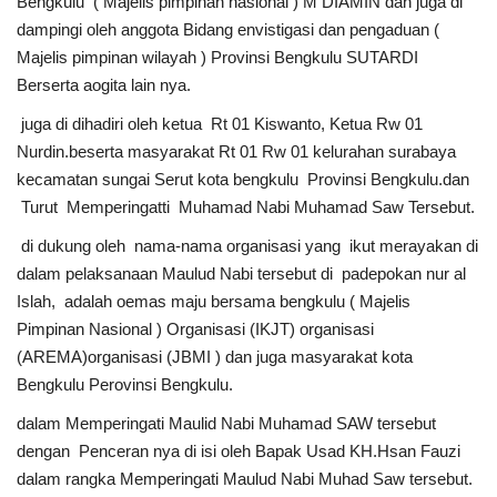
Bengkulu ( Majelis pimpinan nasional ) M DIAMIN dan juga di
dampingi oleh anggota Bidang envistigasi dan pengaduan (
Kesehatan
Majelis pimpinan wilayah ) Provinsi Bengkulu SUTARDI
Berserta aogita lain nya.
Layanan Publik
juga di dihadiri oleh ketua Rt 01 Kiswanto, Ketua Rw 01
Nurdin.beserta masyarakat Rt 01 Rw 01 kelurahan surabaya
Perempuan/Anak
kecamatan sungai Serut kota bengkulu Provinsi Bengkulu.dan
Turut Memperingatti Muhamad Nabi Muhamad Saw Tersebut.
di dukung oleh nama-nama organisasi yang ikut merayakan di
dalam pelaksanaan Maulud Nabi tersebut di padepokan nur al
Islah, adalah oemas maju bersama bengkulu ( Majelis
Pimpinan Nasional ) Organisasi (IKJT) organisasi
(AREMA)organisasi (JBMI ) dan juga masyarakat kota
Bengkulu Perovinsi Bengkulu.
dalam Memperingati Maulid Nabi Muhamad SAW tersebut
dengan Penceran nya di isi oleh Bapak Usad KH.Hsan Fauzi
dalam rangka Memperingati Maulud Nabi Muhad Saw tersebut.