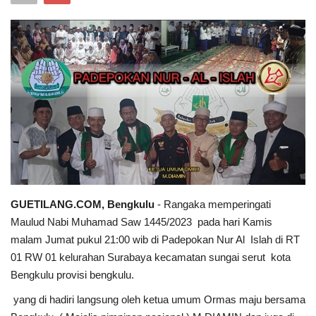
Keamanan
Kejahatan
Cybers Event
UMKM & Ekonomi Kreatif
Pekerja Migran Indonesia
Ekonomi
GUETILANG.COM, Bengkulu
- Rangaka memperingati
Maulud Nabi Muhamad Saw 1445/2023 pada hari Kamis
Pendidikan
malam Jumat pukul 21:00 wib di Padepokan Nur Al Islah di RT
01 RW 01 kelurahan Surabaya kecamatan sungai serut kota
Bengkulu provisi bengkulu.
Informasi Journalism
yang di hadiri langsung oleh ketua umum Ormas maju bersama
Olahraga