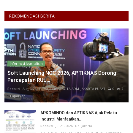
REKOMENDASI BERITA
Informasi Journalism
Soft Launching NCC 2026, APTIKNAS Dorong
Percepatan RUU...
Redaksi
Aug 7, 2026
DKI Jakarta
KOTA ADM. JAKARTA PUSAT
0
7
Laporkan
APKOMINDO dan APTIKNAS Ajak Pelaku
Industri Manfaatkan...
Redaksi
Jul 21, 2026
DKI Jakarta
KOTA ADM. JAKARTA PUSAT
0
41
Laporkan