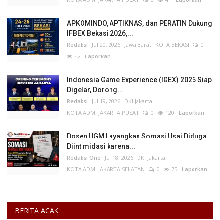
APKOMINDO, APTIKNAS, dan PERATIN Dukung
IFBEX Bekasi 2026,...
Redaksi
Jul 20, 2026
Jawa Barat
KOTA BEKASI
0
42
Laporkan
Indonesia Game Experience (IGEX) 2026 Siap
Digelar, Dorong...
Redaksi
Jul 19, 2026
DKI Jakarta
KOTA ADM. JAKARTA PUSAT
0
120
Laporkan
Dosen UGM Layangkan Somasi Usai Diduga
Diintimidasi karena...
Redaksi One
Jul 18, 2026
DKI Jakarta
KOTA ADM. JAKARTA SELATAN
0
75
Laporkan
BERITA ACAK