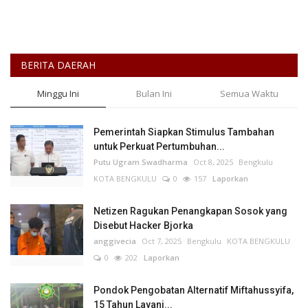
BERITA DAERAH
Minggu Ini
Bulan Ini
Semua Waktu
Pemerintah Siapkan Stimulus Tambahan
untuk Perkuat Pertumbuhan...
Putu Ugram Swadharma
Oct 8, 2025
Bengkulu
KOTA BENGKULU
0
157
Laporkan
Netizen Ragukan Penangkapan Sosok yang
Disebut Hacker Bjorka
anggivecia
Oct 7, 2025
Bengkulu
KOTA BENGKULU
0
202
Laporkan
Pondok Pengobatan Alternatif Miftahussyifa,
15 Tahun Layani...