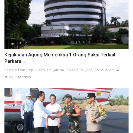
Kejaksaan Agung Memeriksa 1 Orang Saksi Terkait
Perkara...
Redaksi One
Sep 1, 2023
DKI Jakarta
KOTA ADM. JAKARTA SELATAN
0
65
Laporkan