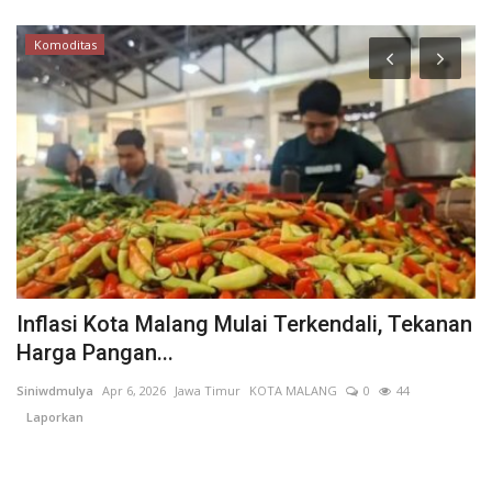
Komoditas
Inflasi Kota Malang Mulai Terkendali, Tekanan
P
Harga Pangan...
T
N
Siniwdmulya
Apr 6, 2026
Jawa Timur
KOTA MALANG
0
44
Ra
Laporkan
Se
me