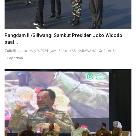
Pangdam III/Siliwangi Sambut Presiden Joko Widodo
saat...
Zulkifli Liputo
May 9, 2024
Jawa Barat
KAB. KARAWANG
0
84
Laporkan