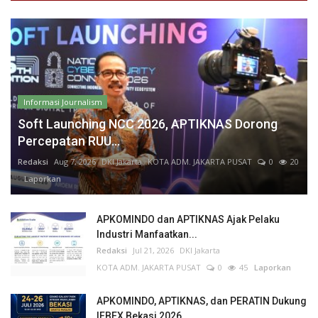
Informasi Journalism
Soft Launching NCC 2026, APTIKNAS Dorong
Percepatan RUU...
Redaksi
Aug 7, 2026
DKI Jakarta
KOTA ADM. JAKARTA PUSAT
0
20
Laporkan
APKOMINDO dan APTIKNAS Ajak Pelaku
Industri Manfaatkan...
Redaksi
Jul 21, 2026
DKI Jakarta
KOTA ADM. JAKARTA PUSAT
0
45
Laporkan
APKOMINDO, APTIKNAS, dan PERATIN Dukung
IFBEX Bekasi 2026,...