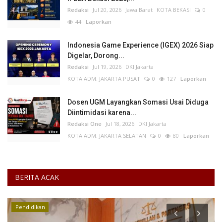
Redaksi
Jul 20, 2026
Jawa Barat
KOTA BEKASI
0
44
Laporkan
Indonesia Game Experience (IGEX) 2026 Siap
Digelar, Dorong...
Redaksi
Jul 19, 2026
DKI Jakarta
KOTA ADM. JAKARTA PUSAT
0
127
Laporkan
Dosen UGM Layangkan Somasi Usai Diduga
Diintimidasi karena...
Redaksi One
Jul 18, 2026
DKI Jakarta
KOTA ADM. JAKARTA SELATAN
0
80
Laporkan
BERITA ACAK
Pendidikan