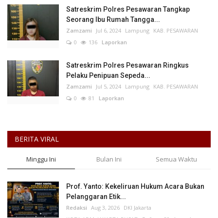
Satreskrim Polres Pesawaran Tangkap
Seorang Ibu Rumah Tangga...
Zamzami
Jul 6, 2024
Lampung
KAB. PESAWARAN
0
136
Laporkan
Satreskrim Polres Pesawaran Ringkus
Pelaku Penipuan Sepeda...
Zamzami
Jul 5, 2024
Lampung
KAB. PESAWARAN
0
81
Laporkan
BERITA VIRAL
Minggu Ini
Bulan Ini
Semua Waktu
Prof. Yanto: Kekeliruan Hukum Acara Bukan
Pelanggaran Etik...
Redaksi
Aug 3, 2026
DKI Jakarta