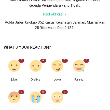
Unit Lantas Polsek Sukalarang Berikan Teguran Humanis
Kepada Pengendara yang Tidak...
NEXT ARTICLE
Polda Jabar Ungkap 352 Kasus Kejahatan Jalanan, Musnahkan
25 Ribu Miras Dan 9.124...
WHAT'S YOUR REACTION?
0
0
0
0
Like
Dislike
Love
Funny
0
0
0