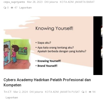
cepu_supriyanto
Mar 28, 2023
DKI Jakarta
KOTA ADM. JAKARTA BARAT
0
47
Laporkan
Cybers Academy Hadirkan Pelatih Profesional dan
Kompeten
Tri.CT
Mar 2, 2024
DKI Jakarta
KOTA ADM. JAKARTA PUSAT
0
94
Laporkan