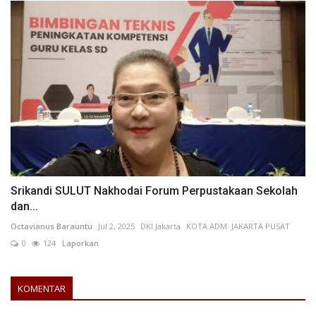
Srikandi SULUT Nakhodai Forum Perpustakaan Sekolah
dan...
Octavianus Barauntu
Jul 2, 2025
DKI Jakarta
KOTA ADM. JAKARTA PUSAT
0
124
Laporkan
KOMENTAR