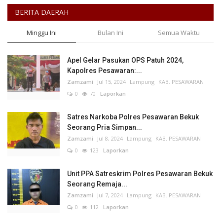
BERITA DAERAH
Minggu Ini
Bulan Ini
Semua Waktu
Apel Gelar Pasukan OPS Patuh 2024,
Kapolres Pesawaran:...
Zamzami
Jul 15, 2024
Lampung
KAB. PESAWARAN
0
70
Laporkan
Satres Narkoba Polres Pesawaran Bekuk
Seorang Pria Simpan...
Zamzami
Jul 8, 2024
Lampung
KAB. PESAWARAN
0
123
Laporkan
Unit PPA Satreskrim Polres Pesawaran Bekuk
Seorang Remaja...
Zamzami
Jul 7, 2024
Lampung
KAB. PESAWARAN
0
112
Laporkan