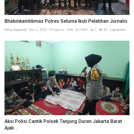
Bhabinkamtibmas Polres Seluma Ikuti Pelatihan Jurnalis
Hery Supandi
Nov 2, 2022
Bengkulu
KAB. SELUMA
0
89
Laporkan
Aksi Polisi Cantik Polsek Tanjung Duren Jakarta Barat
Ajak...