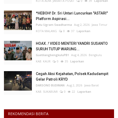
KOTA ADM. JAKARTA PUSAT
0
39
Laporkan
*HEBOH! Dr. Sri Untari Luncurkan "ASTARI"
Platform Aspirasi...
Putu Ugram Swadharma
Aug 2, 2026
Jawa Timur
KOTA MALANG
0
37
Laporkan
HOAX..! VIDEO MENTERI YANDRI SUSANTO
SURUH TUTUP WARUNG...
GuetilangbengkuluPB1
Aug 4, 2026
Bengkulu
KAB. KAUR
0
35
Laporkan
Cegah Aksi Kejahatan, Polsek Kadudampit
Gelar Patroli KRYD
DARSONO BUDIMAN
Aug 2, 2026
Jawa Barat
KAB. SUKABUMI
0
22
Laporkan
REKOMENDASI BERITA