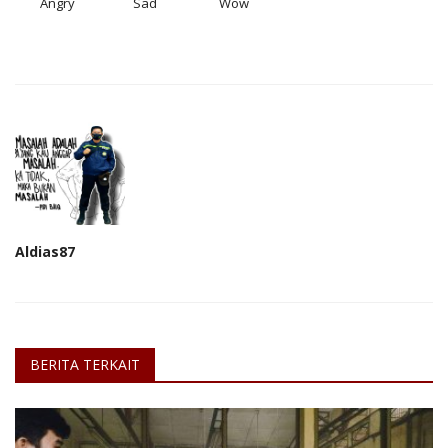
Angry
Sad
Wow
Aldias87
BERITA TERKAIT