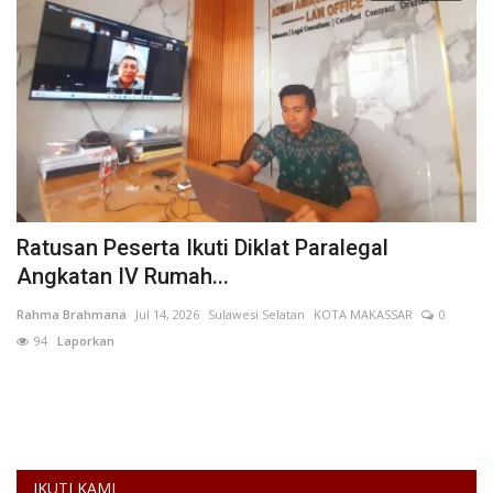
Ratusan Peserta Ikuti Diklat Paralegal
P
Angkatan IV Rumah...
J
Rahma Brahmana
Jul 14, 2026
Sulawesi Selatan
KOTA MAKASSAR
0
Fe
94
Laporkan
Pe
pe
IKUTI KAMI