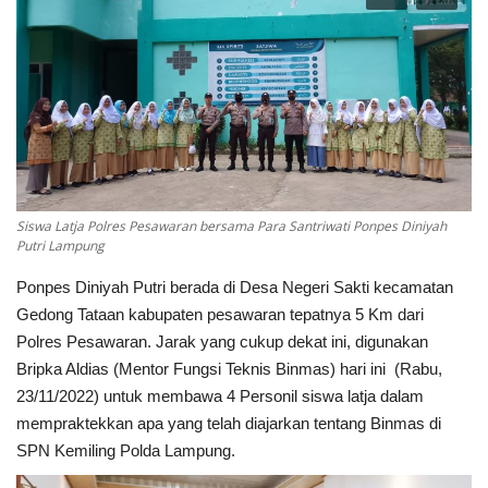
Keamanan
Kejahatan
Cybers Event
UMKM & Ekonomi Kreatif
Siswa Latja Polres Pesawaran bersama Para Santriwati Ponpes Diniyah
Putri Lampung
Pekerja Migran Indonesia
Ponpes Diniyah Putri berada di Desa Negeri Sakti kecamatan
Gedong Tataan kabupaten pesawaran tepatnya 5 Km dari
Ekonomi
Polres Pesawaran. Jarak yang cukup dekat ini, digunakan
Bripka Aldias (Mentor Fungsi Teknis Binmas) hari ini (Rabu,
Pendidikan
23/11/2022) untuk membawa 4 Personil siswa latja dalam
mempraktekkan apa yang telah diajarkan tentang Binmas di
Informasi Journalism
SPN Kemiling Polda Lampung.
Olahraga