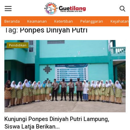
Beranda
Keamanan
Ketertiban
Pelanggaran
Kejahatan
Tag:
Ponpes Diniyah Putri
Masuk
Daftar
Pendidikan
Beranda
Daerah
Makan Bergizi
Warkop Digital
Pelanggaran
Kunjungi Ponpes Diniyah Putri Lampung,
Ketertiban
Siswa Latja Berikan...