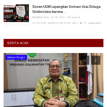
Dosen UGM Layangkan Somasi Usai Diduga
Diintimidasi karena...
Redaksi One
Jul 18, 2026
DKI Jakarta
KOTA ADM. JAKARTA SELATAN
0
75
Laporkan
BERITA ACAK
Makan Bergizi