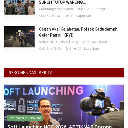
SURUH TUTUP WARUNG...
GuetilangbengkuluPB1
Aug 4, 2026
Bengkulu
Kesehatan
KAB. KAUR
0
29
Laporkan
Layanan Publik
Cegah Aksi Kejahatan, Polsek Kadudampit
Gelar Patroli KRYD
DARSONO BUDIMAN
Aug 2, 2026
Jawa Barat
Perempuan/Anak
KAB. SUKABUMI
0
21
Laporkan
REKOMENDASI BERITA
Informasi Journalism
Soft Launching NCC 2026, APTIKNAS Dorong