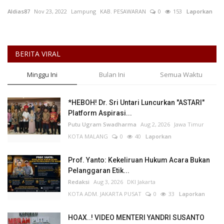
Aldias87
Nov 23, 2022
Lampung
KAB. PESAWARAN
0
153
Laporkan
Keamanan
Kejahatan
BERITA VIRAL
Cybers Event
Minggu Ini
Bulan Ini
Semua Waktu
UMKM & Ekonomi Kreatif
*HEBOH! Dr. Sri Untari Luncurkan "ASTARI"
Platform Aspirasi...
Pekerja Migran Indonesia
Putu Ugram Swadharma
Aug 2, 2026
Jawa Timur
KOTA MALANG
0
40
Laporkan
Ekonomi
Prof. Yanto: Kekeliruan Hukum Acara Bukan
Pendidikan
Pelanggaran Etik...
Redaksi
Aug 3, 2026
DKI Jakarta
KOTA ADM. JAKARTA PUSAT
0
33
Laporkan
Informasi Journalism
HOAX..! VIDEO MENTERI YANDRI SUSANTO
Olahraga