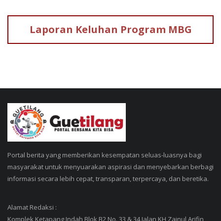
Laporan Keluhan
Program MBG
Portal berita yang memberikan kesempatan seluas-luasnya bagi
masyarakat untuk menyuarakan aspirasi dan menyebarkan berbagi
informasi secara lebih cepat, transparan, terpercaya, dan beretika.
Alamat Redaksi :
Komplek Ketapang Indah Blok B2 No. 33 & 34 Jalan KH Zainul Arifin,