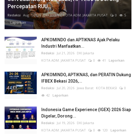
Percepatan RUU...
Redaksi
Aug 7, 2026
DKI Jakarta
KOTA ADM. JAKARTA PUSAT
0
5
Laporkan
APKOMINDO dan APTIKNAS Ajak Pelaku
Industri Manfaatkan...
Redaksi
Jul 21, 2026
DKI Jakarta
KOTA ADM. JAKARTA PUSAT
0
41
Laporkan
APKOMINDO, APTIKNAS, dan PERATIN Dukung
IFBEX Bekasi 2026,...
Redaksi
Jul 20, 2026
Jawa Barat
KOTA BEKASI
0
42
Laporkan
Indonesia Game Experience (IGEX) 2026 Siap
Digelar, Dorong...
Redaksi
Jul 19, 2026
DKI Jakarta
KOTA ADM. JAKARTA PUSAT
0
120
Laporkan