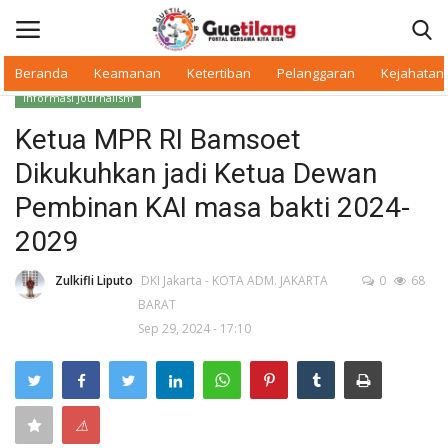
Beranda
Keamanan
Ketertiban
Pelanggaran
Kejahatan
Informasi Journalism
Masuk
Daftar
Ketua MPR RI Bamsoet
Dikukuhkan jadi Ketua Dewan
Beranda
Pembinan KAI masa bakti 2024-
Daerah
2029
Makan Bergizi
Zulkifli Liputo
DKI Jakarta - KOTA ADM. JAKARTA
0
68
BARAT
Sep 29, 2024 - 17:10
Warkop Digital
Pelanggaran
⚠
Ketertiban