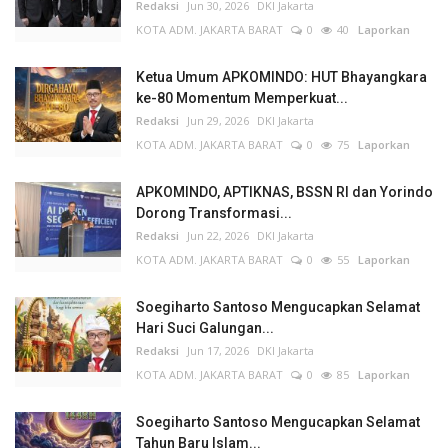
Redaksi
Jun 30, 2026
DKI Jakarta
KOTA ADM. JAKARTA BARAT
0
40
Laporkan
Ketua Umum APKOMINDO: HUT Bhayangkara
ke-80 Momentum Memperkuat...
Redaksi
Jun 29, 2026
DKI Jakarta
KOTA ADM. JAKARTA BARAT
0
75
Laporkan
APKOMINDO, APTIKNAS, BSSN RI dan Yorindo
Dorong Transformasi...
Redaksi
Jun 22, 2026
DKI Jakarta
KOTA ADM. JAKARTA BARAT
0
55
Laporkan
Soegiharto Santoso Mengucapkan Selamat
Hari Suci Galungan...
Redaksi
Jun 17, 2026
DKI Jakarta
KOTA ADM. JAKARTA BARAT
0
85
Laporkan
Soegiharto Santoso Mengucapkan Selamat
Tahun Baru Islam...