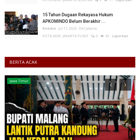
15 Tahun Dugaan Rekayasa Hukum
APKOMINDO Belum Berakhir:...
Redaksi
Jul 17, 2026
DKI Jakarta
KOTA ADM. JAKARTA PUSAT
0
45
Laporkan
BERITA ACAK
Jawa Timur