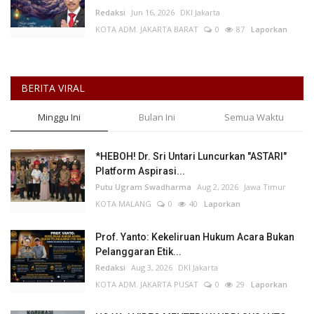
Redaksi
Jun 16, 2026
DKI Jakarta
KOTA ADM. JAKARTA BARAT
0
87
Laporkan
BERITA VIRAL
Minggu Ini
Bulan Ini
Semua Waktu
*HEBOH! Dr. Sri Untari Luncurkan "ASTARI"
Platform Aspirasi...
Putu Ugram Swadharma
Aug 2, 2026
Jawa Timur
KOTA MALANG
0
40
Laporkan
Prof. Yanto: Kekeliruan Hukum Acara Bukan
Pelanggaran Etik...
Redaksi
Aug 3, 2026
DKI Jakarta
KOTA ADM. JAKARTA PUSAT
0
29
Laporkan