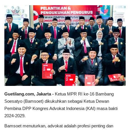
Keamanan
Kejahatan
Cybers Event
UMKM & Ekonomi Kreatif
Pekerja Migran Indonesia
Ekonomi
Guetilang.com, Jakarta -
Ketua MPR RI ke-16 Bambang
Pendidikan
Soesatyo (Bamsoet) dikukuhkan sebagai Ketua Dewan
Pembina DPP Kongres Advokat Indonesia (KAI) masa bakti
Informasi Journalism
2024-2029.
Bamsoet menuturkan, advokat adalah profesi penting dan
Olahraga