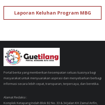
Laporan Keluhan
Program MBG
Portal berita yang memberikan kesempatan seluas-luasnya bagi
masyarakat untuk menyuarakan aspirasi dan menyebarkan berbagi
informasi secara lebih cepat, transparan, terpercaya, dan beretika.
Alamat Redaksi :
Komplek Ketapang Indah Blok B2 No. 33 & 34 Jalan KH Zainul Arifin,