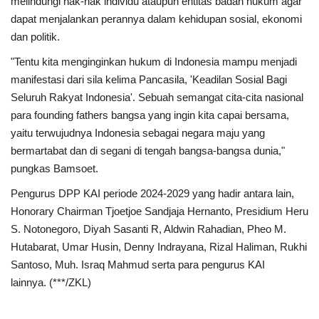
melindungi hak-hak individu ataupun entitas badan hukum agar
dapat menjalankan perannya dalam kehidupan sosial, ekonomi
dan politik.
"Tentu kita menginginkan hukum di Indonesia mampu menjadi
manifestasi dari sila kelima Pancasila, 'Keadilan Sosial Bagi
Seluruh Rakyat Indonesia'. Sebuah semangat cita-cita nasional
para founding fathers bangsa yang ingin kita capai bersama,
yaitu terwujudnya Indonesia sebagai negara maju yang
bermartabat dan di segani di tengah bangsa-bangsa dunia,"
pungkas Bamsoet.
Pengurus DPP KAI periode 2024-2029 yang hadir antara lain,
Honorary Chairman Tjoetjoe Sandjaja Hernanto, Presidium Heru
S. Notonegoro, Diyah Sasanti R, Aldwin Rahadian, Pheo M.
Hutabarat, Umar Husin, Denny Indrayana, Rizal Haliman, Rukhi
Santoso, Muh. Israq Mahmud serta para pengurus KAI
lainnya. (***/ZKL)