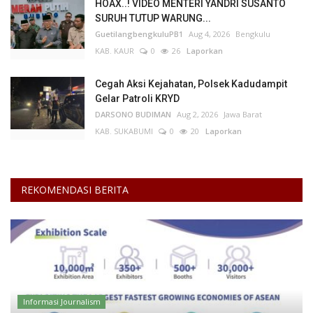
HOAX..! VIDEO MENTERI YANDRI SUSANTO
SURUH TUTUP WARUNG...
GuetilangbengkuluPB1
Aug 4, 2026
Bengkulu
KAB. KAUR
0
26
Laporkan
Cegah Aksi Kejahatan, Polsek Kadudampit
Gelar Patroli KRYD
DARSONO BUDIMAN
Aug 2, 2026
Jawa Barat
KAB. SUKABUMI
0
20
Laporkan
REKOMENDASI BERITA
Informasi Journalism