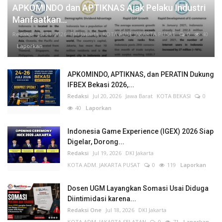
APKOMINDO dan APTIKNAS Ajak Pelaku Industri
Manfaatkan...
Redaksi
Jul 21, 2026
DKI Jakarta
KOTA ADM. JAKARTA PUSAT
0
40
Laporkan
APKOMINDO, APTIKNAS, dan PERATIN Dukung
IFBEX Bekasi 2026,...
Redaksi
Jul 20, 2026
Jawa Barat
KOTA BEKASI
0
40
Laporkan
Indonesia Game Experience (IGEX) 2026 Siap
Digelar, Dorong...
Redaksi
Jul 19, 2026
DKI Jakarta
KOTA ADM. JAKARTA PUSAT
0
119
Laporkan
Dosen UGM Layangkan Somasi Usai Diduga
Diintimidasi karena...
Redaksi One
Jul 18, 2026
DKI Jakarta
KOTA ADM. JAKARTA SELATAN
0
71
Laporkan