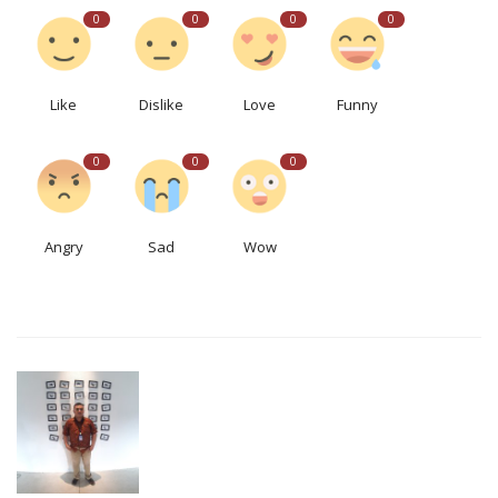
0
0
0
0
Like
Dislike
Love
Funny
0
0
0
Angry
Sad
Wow