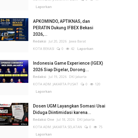
Laporkan
APKOMINDO, APTIKNAS, dan
PERATIN Dukung IFBEX Bekasi
2026,...
Redaksi
Jul 20, 2026
Jawa Barat
KOTA BEKASI
0
42
Laporkan
Indonesia Game Experience (IGEX)
2026 Siap Digelar, Dorong...
Redaksi
Jul 19, 2026
DKI Jakarta
KOTA ADM. JAKARTA PUSAT
0
120
Laporkan
Dosen UGM Layangkan Somasi Usai
Diduga Diintimidasi karena...
Redaksi One
Jul 18, 2026
DKI Jakarta
KOTA ADM. JAKARTA SELATAN
0
75
Laporkan