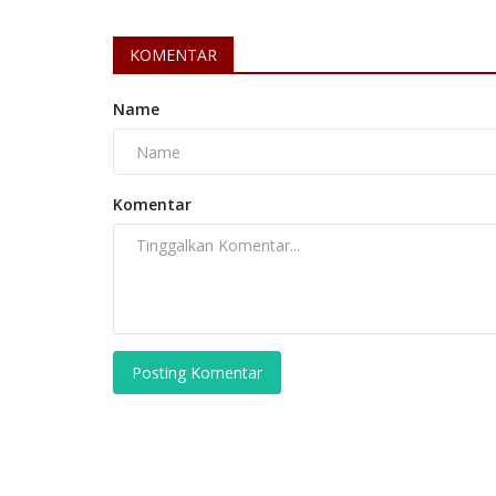
KOMENTAR
Name
Perikanan
Komentar
Posting Komentar
Pemkot Sukabumi Gelar Pelatih
Keterampilan Kerja, Budidaya...
INDRA W N
Jun 12, 2024
Jawa Barat
KOTA SUKABUM
Laporkan