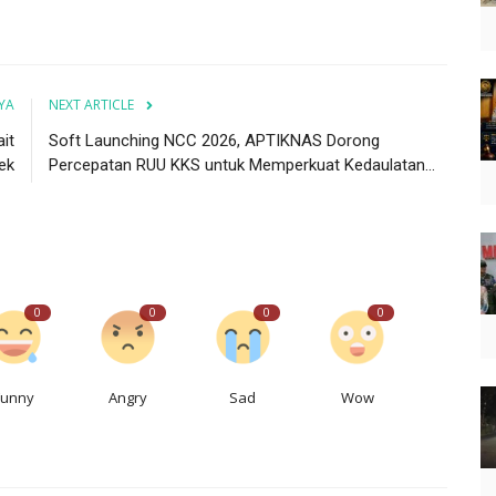
YA
NEXT ARTICLE
it
Soft Launching NCC 2026, APTIKNAS Dorong
ek
Percepatan RUU KKS untuk Memperkuat Kedaulatan...
0
0
0
0
Funny
Angry
Sad
Wow