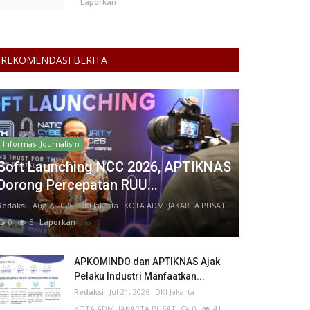
Laporkan
REKOMENDASI BERITA
Informasi Journalism
Soft Launching NCC 2026, APTIKNAS
Dorong Percepatan RUU...
Redaksi
Aug 7, 2026
DKI Jakarta
KOTA ADM. JAKARTA PUSAT
0
5
Laporkan
APKOMINDO dan APTIKNAS Ajak
Pelaku Industri Manfaatkan...
Redaksi
Jul 21, 2026
DKI Jakarta
KOTA ADM. JAKARTA PUSAT
0
41