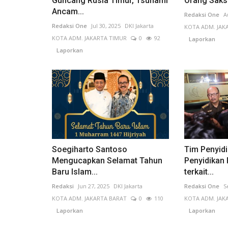
Guncang Rusia Timur, Tsunami
Orang Saksi
Ancam...
Redaksi One
A
Redaksi One
Jul 30, 2025
DKI Jakarta
KOTA ADM. JAK
KOTA ADM. JAKARTA TIMUR
0
92
Laporkan
Laporkan
Soegiharto Santoso
Tim Penyid
Mengucapkan Selamat Tahun
Penyidikan 
Baru Islam...
terkait...
Redaksi
Jun 27, 2025
DKI Jakarta
Redaksi One
S
KOTA ADM. JAKARTA BARAT
0
110
KOTA ADM. JAK
Laporkan
Laporkan