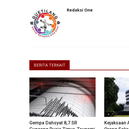
Redaksi One
BERITA TERKAIT
Gempa Dahsyat 8,7 SR
Kejaksaan 