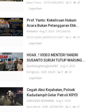
Jawa Timur
KOTA MALANG
0
40
Laporkan
Prof. Yanto: Kekeliruan Hukum
Acara Bukan Pelanggaran Etik...
Redaksi
Aug 3, 2026
DKI Jakarta
KOTA ADM. JAKARTA PUSAT
0
33
Laporkan
HOAX..! VIDEO MENTERI YANDRI
SUSANTO SURUH TUTUP WARUNG...
GuetilangbengkuluPB1
Aug 4, 2026
Bengkulu
KAB. KAUR
0
29
Laporkan
Cegah Aksi Kejahatan, Polsek
Kadudampit Gelar Patroli KRYD
DARSONO BUDIMAN
Aug 2, 2026
Jawa Barat
KAB. SUKABUMI
0
21