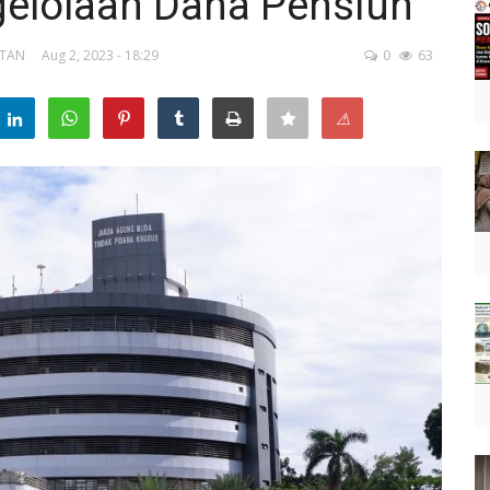
gelolaan Dana Pensiun
ATAN
Aug 2, 2023 - 18:29
0
63
⚠