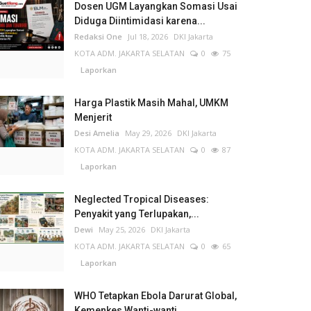
Dosen UGM Layangkan Somasi Usai
Diduga Diintimidasi karena...
Redaksi One
Jul 18, 2026
DKI Jakarta
KOTA ADM. JAKARTA SELATAN
0
75
Laporkan
Harga Plastik Masih Mahal, UMKM
Menjerit
Desi Amelia
May 29, 2026
DKI Jakarta
KOTA ADM. JAKARTA SELATAN
0
87
Laporkan
Neglected Tropical Diseases:
Penyakit yang Terlupakan,...
Dewi
May 25, 2026
DKI Jakarta
KOTA ADM. JAKARTA SELATAN
0
65
Laporkan
WHO Tetapkan Ebola Darurat Global,
Kemenkes Wanti-wanti...