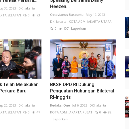
 Terkait Perkara...
Speaking Bersama Damy
Heezen...
ug 30, 2023
DKI Jakarta
Octavianus Barauntu
May 19, 2023
ARTA SELATAN
0
73
DKI Jakarta
KOTA ADM. JAKARTA UTARA
0
107
Laporkan
ik Telah Melakukan
BKSP DPD RI Dukung
Perkara Baru
Penguatan Hubungan Bilateral
RI-Inggris
ep 20, 2023
DKI Jakarta
Redaksi One
Jul 6, 2023
DKI Jakarta
ARTA SELATAN
0
47
KOTA ADM. JAKARTA PUSAT
0
82
Laporkan