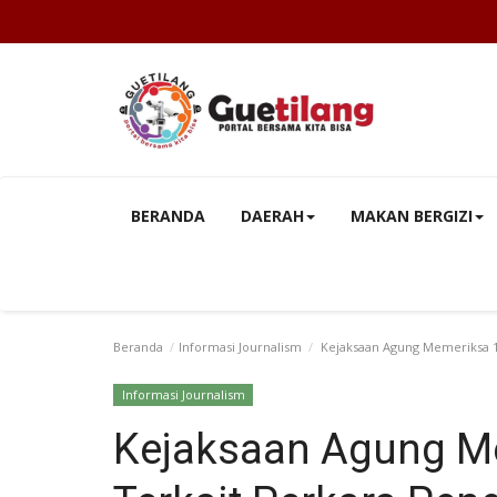
BERANDA
DAERAH
MAKAN BERGIZI
Beranda
Informasi Journalism
Kejaksaan Agung Memeriksa 1 
Informasi Journalism
Kejaksaan Agung Me