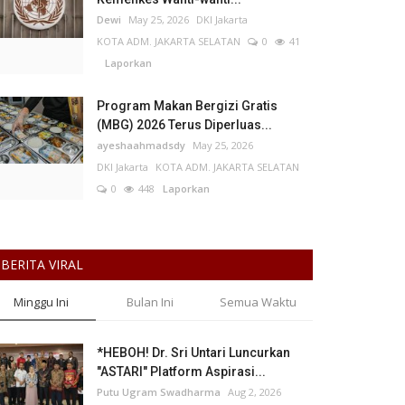
Dewi
May 25, 2026
DKI Jakarta
KOTA ADM. JAKARTA SELATAN
0
41
Laporkan
Program Makan Bergizi Gratis
(MBG) 2026 Terus Diperluas...
ayeshaahmadsdy
May 25, 2026
DKI Jakarta
KOTA ADM. JAKARTA SELATAN
0
448
Laporkan
BERITA VIRAL
Minggu Ini
Bulan Ini
Semua Waktu
*HEBOH! Dr. Sri Untari Luncurkan
"ASTARI" Platform Aspirasi...
Putu Ugram Swadharma
Aug 2, 2026