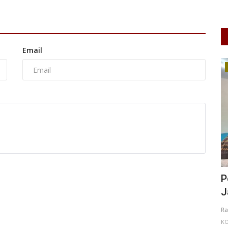
Email
Perempuan/Anak
an
Perlindungan Perempuan dan Anak
P
Jadi Prioritas Pembangunan...
L
I
0
111
Rahma Brahmana
Aug 4, 2026
Kalimantan Barat
Ha
KOTA PONTIANAK
0
7
Laporkan