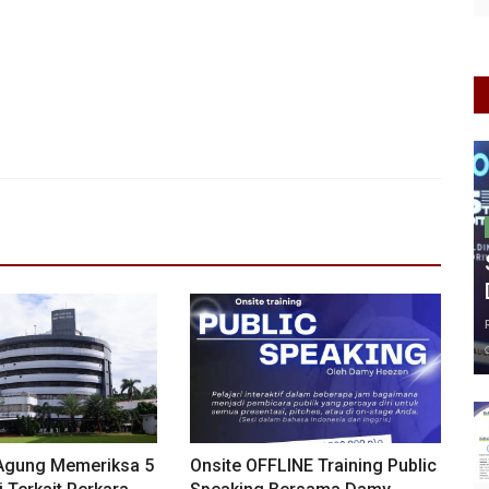
Agung Memeriksa 5
Onsite OFFLINE Training Public