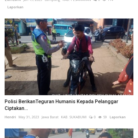
Laporkan
Polisi BerikanTeguran Humanis Kepada Pelanggar
Ciptakan...
Hendri
May 31, 2023
Jawa Barat
KAB. SUKABUMI
0
59
Laporkan