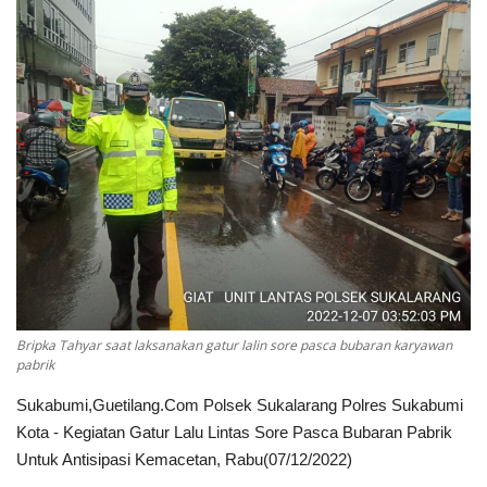
Keamanan
Kejahatan
Cybers Event
UMKM & Ekonomi Kreatif
Pekerja Migran Indonesia
Ekonomi
Bripka Tahyar saat laksanakan gatur lalin sore pasca bubaran karyawan
pabrik
Pendidikan
Sukabumi,Guetilang.Com Polsek Sukalarang Polres Sukabumi
Informasi Journalism
Kota - Kegiatan Gatur Lalu Lintas Sore Pasca Bubaran Pabrik
Untuk Antisipasi Kemacetan, Rabu(07/12/2022)
Olahraga