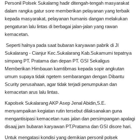
Personil Polsek Sukalarng hadir ditengah-tengah masyarakat
dalam rangka gatur sore memberikan pelayanan yang terbaik
Kesehatan
kepada masyarakat, pelayanan humanis dangan melakukan
pengaturan lalu lintas di berbagai jalan-jalan yang rawan
Layanan Publik
kemacetan.
Seperti halnya pada saat bubaran karyawan pabrik di Jl
Perempuan/Anak
Sukalarang - Cianjur Kec.Sukalarang Kab.Sukamumi tepatnya
simpang PT. Pratama dan depan PT. GSI Sekaligus
Memberikan Himbauan kamtibmas kepada sopir angkutan
umum supaya tidak ngetem sembarangan dengan Dibantu
Scurity perusahaan, agar tidak terjadi penumpukan dan
kemacetan arus lalu lintas.
Kapolsek Sukalarang AKP Asep Jenal Abidin,S.E.
menyampaikan kegiatan rutin tersebut dilaksanakan guna
mengantisipasi kemacetan ruas jalan dan persimpangan apalagi
disaaj jam bubaran karyawan PT.Pratama dan GSI disore hari.
Untuk mengatasi kondisi yang demikian personil polsek