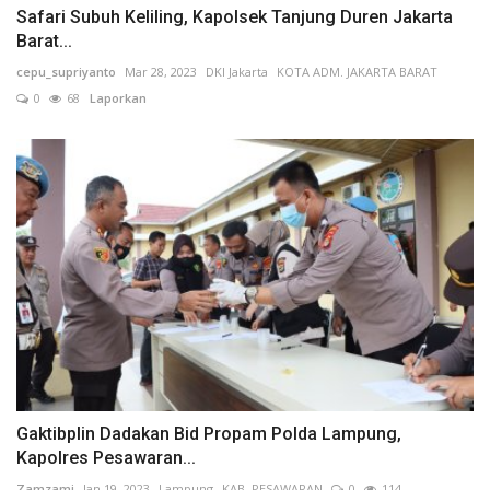
Safari Subuh Keliling, Kapolsek Tanjung Duren Jakarta
Barat...
cepu_supriyanto
Mar 28, 2023
DKI Jakarta
KOTA ADM. JAKARTA BARAT
0
68
Laporkan
Gaktibplin Dadakan Bid Propam Polda Lampung,
Kapolres Pesawaran...
Zamzami
Jan 19, 2023
Lampung
KAB. PESAWARAN
0
114