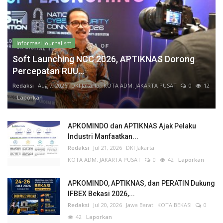
Informasi Journalism
Soft Launching NCC 2026, APTIKNAS Dorong
Percepatan RUU...
Redaksi
Aug 7, 2026
DKI Jakarta
KOTA ADM. JAKARTA PUSAT
0
12
Laporkan
APKOMINDO dan APTIKNAS Ajak Pelaku
Industri Manfaatkan...
Redaksi
Jul 21, 2026
DKI Jakarta
KOTA ADM. JAKARTA PUSAT
0
42
Laporkan
APKOMINDO, APTIKNAS, dan PERATIN Dukung
IFBEX Bekasi 2026,...
Redaksi
Jul 20, 2026
Jawa Barat
KOTA BEKASI
0
42
Laporkan