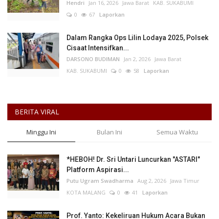
Hendri
Jan 16, 2026
Jawa Barat
KAB. SUKABUMI
0
67
Laporkan
Dalam Rangka Ops Lilin Lodaya 2025, Polsek
Cisaat Intensifkan...
DARSONO BUDIMAN
Jan 2, 2026
Jawa Barat
KAB. SUKABUMI
0
58
Laporkan
BERITA VIRAL
Minggu Ini
Bulan Ini
Semua Waktu
*HEBOH! Dr. Sri Untari Luncurkan "ASTARI"
Platform Aspirasi...
Putu Ugram Swadharma
Aug 2, 2026
Jawa Timur
KOTA MALANG
0
41
Laporkan
Prof. Yanto: Kekeliruan Hukum Acara Bukan