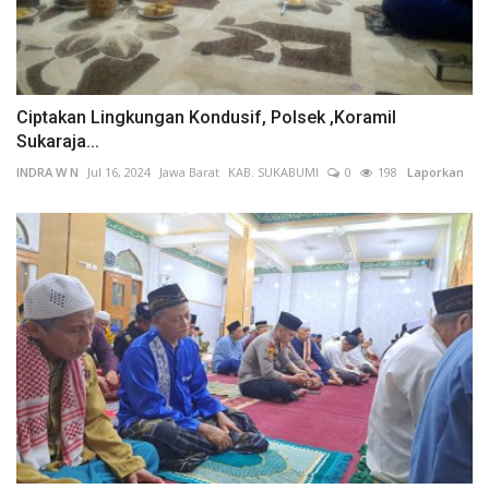
Ciptakan Lingkungan Kondusif, Polsek ,Koramil
Sukaraja...
INDRA W N
Jul 16, 2024
Jawa Barat
KAB. SUKABUMI
0
198
Laporkan