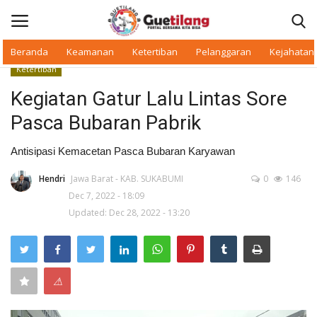
Beranda
Keamanan
Ketertiban
Pelanggaran
Kejahatan
Ketertiban
Masuk
Daftar
Kegiatan Gatur Lalu Lintas Sore
Pasca Bubaran Pabrik
Beranda
Antisipasi Kemacetan Pasca Bubaran Karyawan
Daerah
Hendri
Jawa Barat - KAB. SUKABUMI
0
146
Dec 7, 2022 - 18:09
Makan Bergizi
Updated: Dec 28, 2022 - 13:20
Warkop Digital
Pelanggaran
⚠
Ketertiban