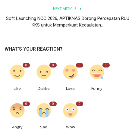
NEXT ARTICLE
Soft Launching NCC 2026, APTIKNAS Dorong Percepatan RUU
KKS untuk Memperkuat Kedaulatan...
WHAT'S YOUR REACTION?
0
0
0
1
Like
Dislike
Love
Funny
0
0
0
Angry
Sad
Wow