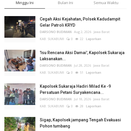
Minggu Ini
Bulan Ini
Semua Waktu
Cegah Aksi Kejahatan, Polsek Kadudampit
Gelar Patroli KRYD
DARSONO BUDIMAN
Aug 2, 2026
Jawa Barat
KAB. SUKABUMI
0
22
Laporkan
'Isu Rencana Aksi Damai', Kapolsek Sukaraja
Laksanakan...
DARSONO BUDIMAN
Jul 28, 2026
Jawa Barat
KAB. SUKABUMI
0
51
Laporkan
Kapolsek Sukaraja Hadiri Milad Ke -9
Persatuan Petani Suryakencana...
DARSONO BUDIMAN
Jul 18, 2026
Jawa Barat
KAB. SUKABUMI
0
28
Laporkan
Sigap, Kapolsek jampang Tengah Evakuasi
Pohon tumbang