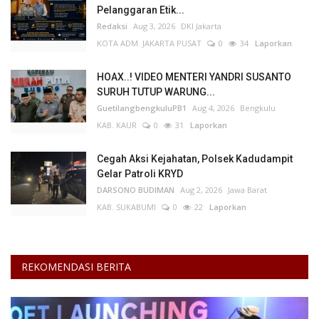
Pelanggaran Etik...
Redaksi
Aug 3, 2026
DKI Jakarta
KOTA ADM. JAKARTA PUSAT
0
34
Laporkan
HOAX..! VIDEO MENTERI YANDRI SUSANTO
SURUH TUTUP WARUNG...
GuetilangbengkuluPB1
Aug 4, 2026
Bengkulu
KAB. KAUR
0
31
Laporkan
Cegah Aksi Kejahatan, Polsek Kadudampit
Gelar Patroli KRYD
DARSONO BUDIMAN
Aug 2, 2026
Jawa Barat
KAB. SUKABUMI
0
22
Laporkan
REKOMENDASI BERITA