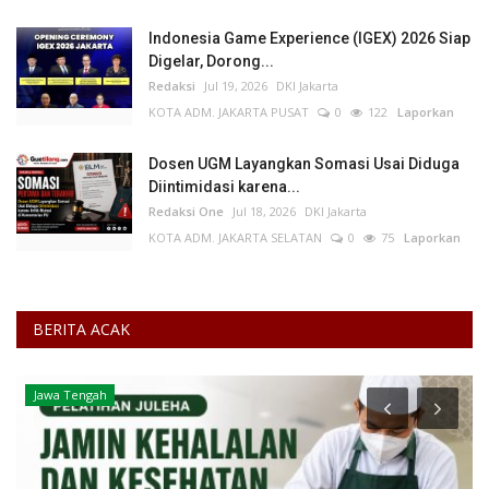
Indonesia Game Experience (IGEX) 2026 Siap
Digelar, Dorong...
Redaksi
Jul 19, 2026
DKI Jakarta
KOTA ADM. JAKARTA PUSAT
0
122
Laporkan
Dosen UGM Layangkan Somasi Usai Diduga
Diintimidasi karena...
Redaksi One
Jul 18, 2026
DKI Jakarta
KOTA ADM. JAKARTA SELATAN
0
75
Laporkan
BERITA ACAK
Jawa Tengah