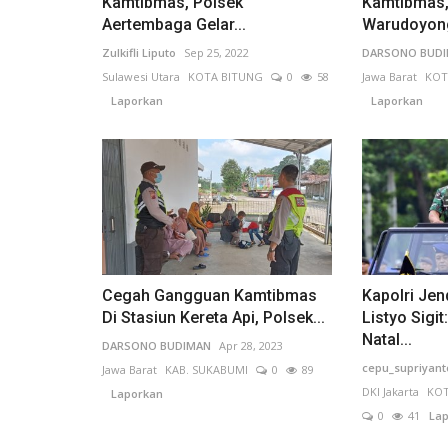
Kamtibmas, Polsek
Kamtibmas,
Aertembaga Gelar...
Warudoyong
Zulkifli Liputo
Sep 25, 2022
DARSONO BUD
Sulawesi Utara
KOTA BITUNG
0
58
Jawa Barat
KOT
Laporkan
Laporkan
Cegah Gangguan Kamtibmas
Kapolri Jend
Di Stasiun Kereta Api, Polsek...
Listyo Sigi
Natal...
DARSONO BUDIMAN
Apr 28, 2023
cepu_supriyant
Jawa Barat
KAB. SUKABUMI
0
89
DKI Jakarta
KOT
Laporkan
0
41
Lap