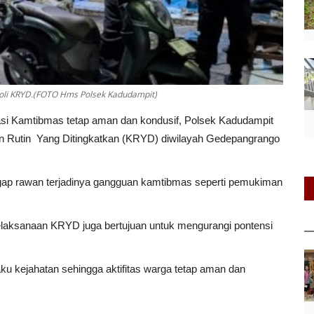
oli KRYD.(FOTO Hms Polsek Kadudampit)
i Kamtibmas tetap aman dan kondusif, Polsek Kadudampit
an Rutin Yang Ditingkatkan (KRYD) diwilayah Gedepangrango
nggap rawan terjadinya gangguan kamtibmas seperti pemukiman
aksanaan KRYD juga bertujuan untuk mengurangi pontensi
aku kejahatan sehingga aktifitas warga tetap aman dan