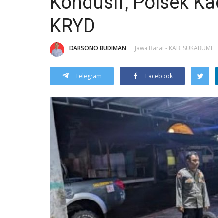
Kondusif, Polsek Ka
KRYD
DARSONO BUDIMAN
Jawa Barat - KAB. SUKABUMI
Telegram
Facebook