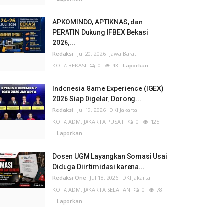
APKOMINDO, APTIKNAS, dan
PERATIN Dukung IFBEX Bekasi
2026,...
Redaksi
Jul 20, 2026
Jawa Barat
KOTA BEKASI
0
43
Laporkan
Indonesia Game Experience (IGEX)
2026 Siap Digelar, Dorong...
Redaksi
Jul 19, 2026
DKI Jakarta
KOTA ADM. JAKARTA PUSAT
0
125
Laporkan
Dosen UGM Layangkan Somasi Usai
Diduga Diintimidasi karena...
Redaksi One
Jul 18, 2026
DKI Jakarta
KOTA ADM. JAKARTA SELATAN
0
78
Laporkan