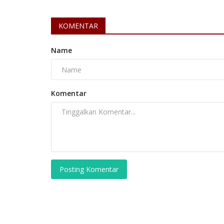
KOMENTAR
Name
Politik
Komentar
KPU Gelar Rakor Tahapan Pilka
Posting Komentar
Sukabumi
INDRA W N
Aug 27, 2024
Jawa Barat
KOTA SUKABUM
Laporkan