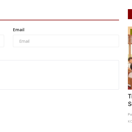
Email
Pendidikan
da Kota
Transformasi Pendidikan Digital
P
Semakin Diperkuat, AI dan...
L
I
0
99
Putu Ugram Swadharma
Jul 27, 2026
DKI Jakarta
Ha
KOTA ADM. JAKARTA TIMUR
0
31
Laporkan
Ci