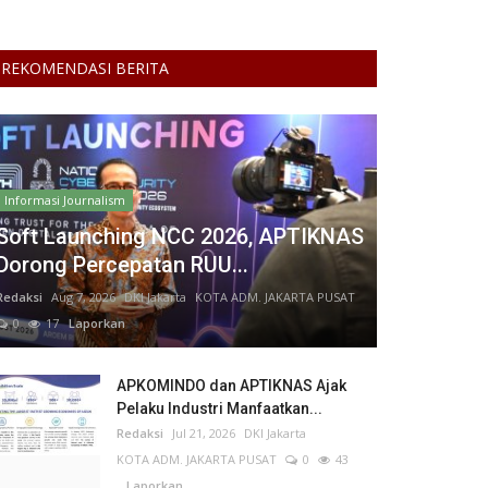
REKOMENDASI BERITA
Informasi Journalism
Soft Launching NCC 2026, APTIKNAS
Dorong Percepatan RUU...
Redaksi
Aug 7, 2026
DKI Jakarta
KOTA ADM. JAKARTA PUSAT
0
17
Laporkan
APKOMINDO dan APTIKNAS Ajak
Pelaku Industri Manfaatkan...
Redaksi
Jul 21, 2026
DKI Jakarta
KOTA ADM. JAKARTA PUSAT
0
43
Laporkan