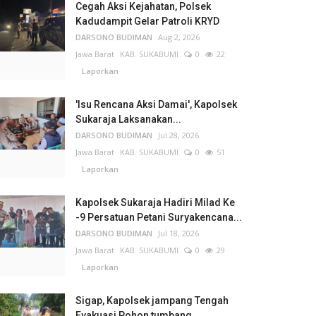
Cegah Aksi Kejahatan, Polsek
Kadudampit Gelar Patroli KRYD
DARSONO BUDIMAN
Aug 2, 2026
Jawa Barat
KAB. SUKABUMI
0
22
Laporkan
'Isu Rencana Aksi Damai', Kapolsek
Sukaraja Laksanakan...
DARSONO BUDIMAN
Jul 28, 2026
Jawa Barat
KAB. SUKABUMI
0
51
Laporkan
Kapolsek Sukaraja Hadiri Milad Ke
-9 Persatuan Petani Suryakencana...
DARSONO BUDIMAN
Jul 18, 2026
Jawa Barat
KAB. SUKABUMI
0
29
Laporkan
Sigap, Kapolsek jampang Tengah
Evakuasi Pohon tumbang