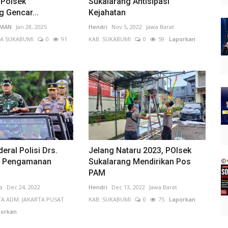
Polsek
Sukalarang Antisipasi
 Gencar...
Kejahatan
IMAN
Jan 28, 2025
Hendri
Nov 5, 2022
Jawa Barat
A SUKABUMI
0
91
KAB. SUKABUMI
0
59
Laporkan
eral Polisi Drs.
Jelang Nataru 2023, POlsek
t: Pengamanan
Sukalarang Mendirikan Pos
PAM
o
Dec 24, 2022
Hendri
Dec 13, 2022
Jawa Barat
A ADM. JAKARTA PUSAT
KAB. SUKABUMI
0
75
Laporkan
orkan