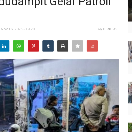
dudampit Gelar Patroli
Nov 18, 2025 - 19:20
0
95
⚠