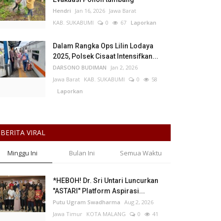
Hendri
Jan 16, 2026
Jawa Barat
KAB. SUKABUMI
0
67
Laporkan
Dalam Rangka Ops Lilin Lodaya
2025, Polsek Cisaat Intensifkan...
DARSONO BUDIMAN
Jan 2, 2026
Jawa Barat
KAB. SUKABUMI
0
58
Laporkan
BERITA VIRAL
Minggu Ini
Bulan Ini
Semua Waktu
*HEBOH! Dr. Sri Untari Luncurkan
"ASTARI" Platform Aspirasi...
Putu Ugram Swadharma
Aug 2, 2026
Jawa Timur
KOTA MALANG
0
41