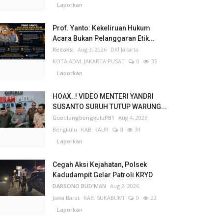
Laporkan
Prof. Yanto: Kekeliruan Hukum
Acara Bukan Pelanggaran Etik...
Redaksi
Aug 3, 2026
DKI Jakarta
KOTA ADM. JAKARTA PUSAT
0
35
Laporkan
HOAX..! VIDEO MENTERI YANDRI
SUSANTO SURUH TUTUP WARUNG...
GuetilangbengkuluPB1
Aug 4, 2026
Bengkulu
KAB. KAUR
0
31
Laporkan
Cegah Aksi Kejahatan, Polsek
Kadudampit Gelar Patroli KRYD
DARSONO BUDIMAN
Aug 2, 2026
Jawa Barat
KAB. SUKABUMI
0
22
Laporkan