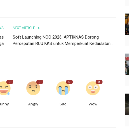
YA
NEXT ARTICLE
as
Soft Launching NCC 2026, APTIKNAS Dorong
ga
Percepatan RUU KKS untuk Memperkuat Kedaulatan...
0
0
0
0
Funny
Angry
Sad
Wow