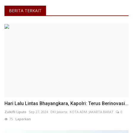
BERITA TERKAIT
Hari Lalu Lintas Bhayangkara, Kapolri: Terus Berinovasi...
Zulkifli Liputo
Sep 27, 2024
DKI Jakarta
KOTA ADM. JAKARTA BARAT
0
75
Laporkan