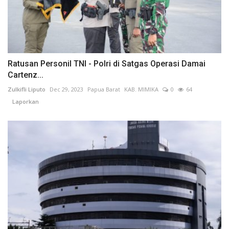
Ratusan Personil TNI - Polri di Satgas Operasi Damai
Cartenz...
Zulkifli Liputo
Dec 29, 2023
Papua Barat
KAB. MIMIKA
0
64
Laporkan