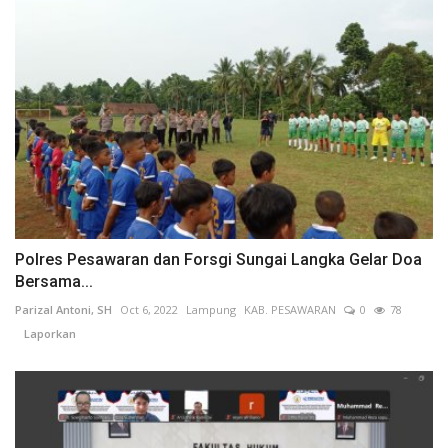
Polres Pesawaran dan Forsgi Sungai Langka Gelar Doa
Bersama...
Parizal Antoni, SH
Oct 6, 2022
Lampung
KAB. PESAWARAN
0
78
Laporkan