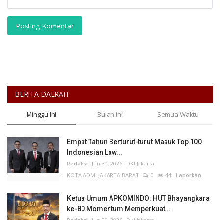
Posting Komentar
BERITA DAERAH
Minggu Ini
Bulan Ini
Semua Waktu
Empat Tahun Berturut-turut Masuk Top 100
Indonesian Law...
Redaksi
Jun 30, 2026
DKI Jakarta
KOTA ADM. JAKARTA BARAT
0
44
Laporkan
Ketua Umum APKOMINDO: HUT Bhayangkara
ke-80 Momentum Memperkuat...
Redaksi
Jun 29, 2026
DKI Jakarta