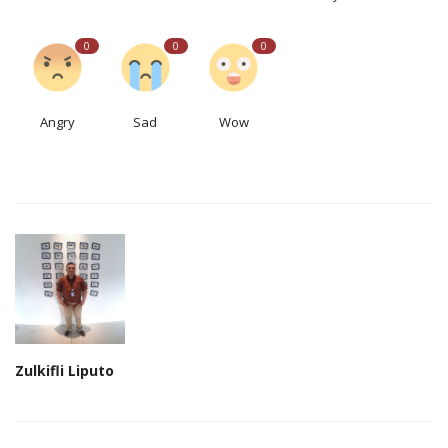
0
0
0
Angry
Sad
Wow
Zulkifli Liputo