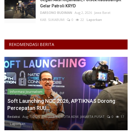
Gelar Patroli KRYD
DARSONO BUDIMAN
Aug 2, 2026
Jawa Barat
KAB. SUKABUMI
0
22
Laporkan
REKOMENDASI BERITA
Informasi Journalism
Soft Launching NCC 2026, APTIKNAS Dorong
Percepatan RUU...
Redaksi
Aug 7, 2026
DKI Jakarta
KOTA ADM. JAKARTA PUSAT
0
17
Laporkan