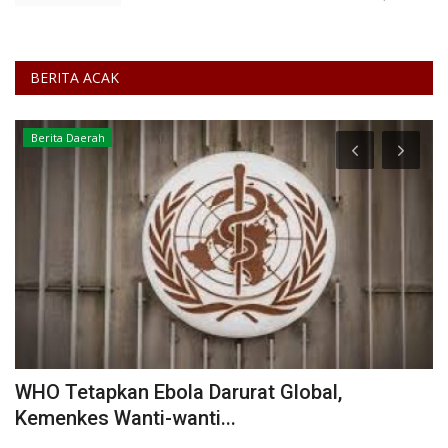
BERITA ACAK
Berita Daerah
WHO Tetapkan Ebola Darurat Global,
H
Kemenkes Wanti-wanti...
K