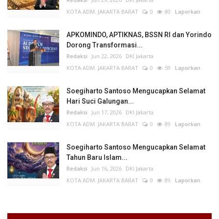
KOTA ADM. JAKARTA BARAT
0
80
Laporkan
APKOMINDO, APTIKNAS, BSSN RI dan Yorindo
Dorong Transformasi...
Redaksi
Jun 22, 2026
DKI Jakarta
KOTA ADM. JAKARTA BARAT
0
59
Laporkan
Soegiharto Santoso Mengucapkan Selamat
Hari Suci Galungan...
Redaksi
Jun 17, 2026
DKI Jakarta
KOTA ADM. JAKARTA BARAT
0
89
Laporkan
Soegiharto Santoso Mengucapkan Selamat
Tahun Baru Islam...
Redaksi
Jun 16, 2026
DKI Jakarta
KOTA ADM. JAKARTA BARAT
0
89
Laporkan