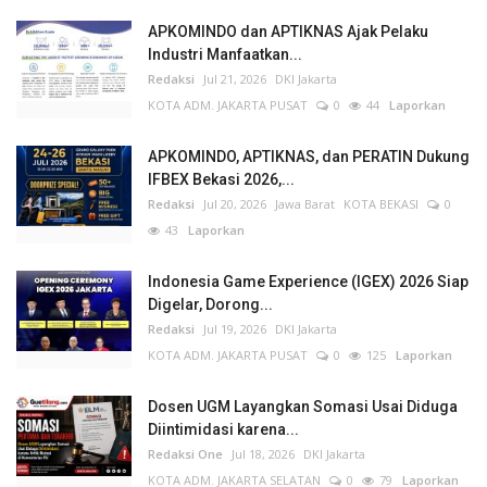
APKOMINDO dan APTIKNAS Ajak Pelaku
Industri Manfaatkan...
Redaksi
Jul 21, 2026
DKI Jakarta
KOTA ADM. JAKARTA PUSAT
0
44
Laporkan
APKOMINDO, APTIKNAS, dan PERATIN Dukung
IFBEX Bekasi 2026,...
Redaksi
Jul 20, 2026
Jawa Barat
KOTA BEKASI
0
43
Laporkan
Indonesia Game Experience (IGEX) 2026 Siap
Digelar, Dorong...
Redaksi
Jul 19, 2026
DKI Jakarta
KOTA ADM. JAKARTA PUSAT
0
125
Laporkan
Dosen UGM Layangkan Somasi Usai Diduga
Diintimidasi karena...
Redaksi One
Jul 18, 2026
DKI Jakarta
KOTA ADM. JAKARTA SELATAN
0
79
Laporkan