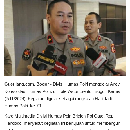
Keamanan
Kejahatan
Cybers Event
UMKM & Ekonomi Kreatif
Pekerja Migran Indonesia
Ekonomi
Guetilang.com, Bogor -
Divisi Humas Polri menggelar Anev
Konsolidasi Humas Polri, di Hotel Aston Sentul, Bogor, Kamis
Pendidikan
(7/11/2024). Kegiatan digelar sebagai rangkaian Hari Jadi
Humas Polri ke-73.
Informasi Journalism
Karo Multimedia Divisi Humas Polri Brigjen Pol Gatot Repli
Handoko, menyebut kegiatan ini bertujuan untuk membangun
Olahraga