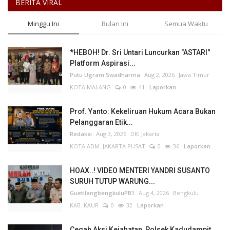
BERITA VIRAL
Minggu Ini
Bulan Ini
Semua Waktu
*HEBOH! Dr. Sri Untari Luncurkan "ASTARI"
Platform Aspirasi...
Putu Ugram Swadharma
Aug 2, 2026
Jawa Timur
KOTA MALANG
0
41
Laporkan
Prof. Yanto: Kekeliruan Hukum Acara Bukan
Pelanggaran Etik...
Redaksi
Aug 3, 2026
DKI Jakarta
KOTA ADM. JAKARTA PUSAT
0
36
Laporkan
HOAX..! VIDEO MENTERI YANDRI SUSANTO
SURUH TUTUP WARUNG...
GuetilangbengkuluPB1
Aug 4, 2026
Bengkulu
KAB. KAUR
0
32
Laporkan
Cegah Aksi Kejahatan, Polsek Kadudampit