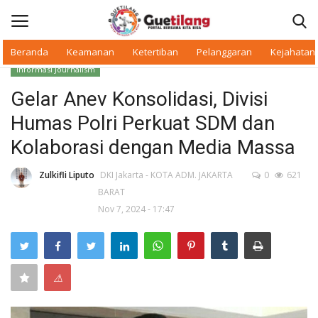
Beranda
Keamanan
Ketertiban
Pelanggaran
Kejahatan
Informasi Journalism
Masuk
Daftar
Gelar Anev Konsolidasi, Divisi
Humas Polri Perkuat SDM dan
Beranda
Kolaborasi dengan Media Massa
Daerah
Zulkifli Liputo
DKI Jakarta - KOTA ADM. JAKARTA
0
621
BARAT
Makan Bergizi
Nov 7, 2024 - 17:47
Warkop Digital
Pelanggaran
⚠
Ketertiban