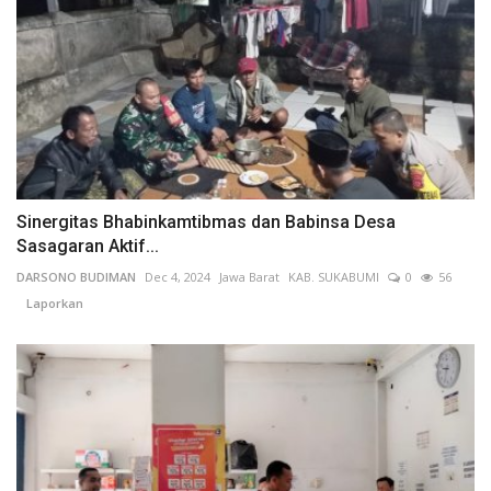
Sinergitas Bhabinkamtibmas dan Babinsa Desa
Sasagaran Aktif...
DARSONO BUDIMAN
Dec 4, 2024
Jawa Barat
KAB. SUKABUMI
0
56
Laporkan