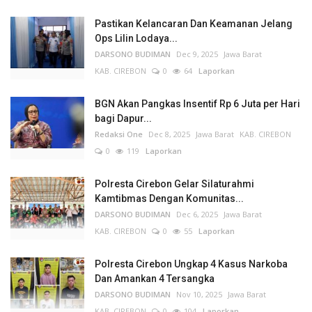
Pastikan Kelancaran Dan Keamanan Jelang
Ops Lilin Lodaya...
DARSONO BUDIMAN
Dec 9, 2025
Jawa Barat
KAB. CIREBON
0
64
Laporkan
BGN Akan Pangkas Insentif Rp 6 Juta per Hari
bagi Dapur...
Redaksi One
Dec 8, 2025
Jawa Barat
KAB. CIREBON
0
119
Laporkan
Polresta Cirebon Gelar Silaturahmi
Kamtibmas Dengan Komunitas...
DARSONO BUDIMAN
Dec 6, 2025
Jawa Barat
KAB. CIREBON
0
55
Laporkan
Polresta Cirebon Ungkap 4 Kasus Narkoba
Dan Amankan 4 Tersangka
DARSONO BUDIMAN
Nov 10, 2025
Jawa Barat
KAB. CIREBON
0
104
Laporkan