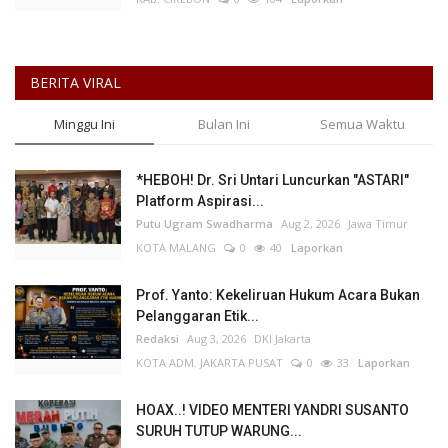
BERITA VIRAL
Minggu Ini
Bulan Ini
Semua Waktu
*HEBOH! Dr. Sri Untari Luncurkan "ASTARI"
Platform Aspirasi...
Putu Ugram Swadharma
Aug 2, 2026
Jawa Timur
KOTA MALANG
0
40
Laporkan
Prof. Yanto: Kekeliruan Hukum Acara Bukan
Pelanggaran Etik...
Redaksi
Aug 3, 2026
DKI Jakarta
KOTA ADM. JAKARTA PUSAT
0
33
Laporkan
HOAX..! VIDEO MENTERI YANDRI SUSANTO
SURUH TUTUP WARUNG...