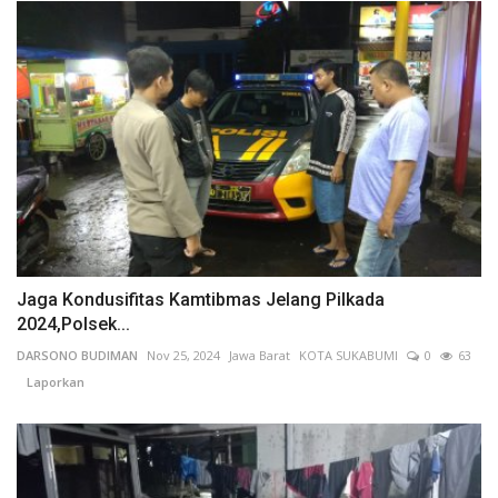
Jaga Kondusifitas Kamtibmas Jelang Pilkada
2024,Polsek...
DARSONO BUDIMAN
Nov 25, 2024
Jawa Barat
KOTA SUKABUMI
0
63
Laporkan