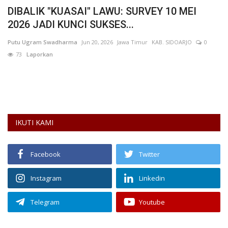
G
DIBALIK "KUASAI" LAWU: SURVEY 10 MEI
P
2026 JADI KUNCI SUKSES...
P
Putu Ugram Swadharma
Jun 20, 2026
Jawa Timur
KAB. SIDOARJO
0
Ad
73
Laporkan
De
ya
IKUTI KAMI
Facebook
Twitter
Instagram
Linkedin
Telegram
Youtube