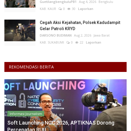
GuetilangbengkuluPB1
Aug 4, 2026
Bengkulu
KAB. KAUR
0
30
Laporkan
Cegah Aksi Kejahatan, Polsek Kadudampit
Gelar Patroli KRYD
DARSONO BUDIMAN
Aug 2, 2026
Jawa Barat
KAB. SUKABUMI
0
22
Laporkan
REKOMENDASI BERITA
Informasi Journalism
Soft Launching NCC 2026, APTIKNAS Dorong
Percepatan RUU...