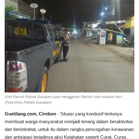
Keamanan
Kejahatan
Cybers Event
UMKM & Ekonomi Kreatif
Pekerja Migran Indonesia
Ekonomi
Unit Patroli Polsek Susukan saat menggelar Patroli rutin malam hari.
(Foto:Hms Polsek Susukan)
Pendidikan
Guetilang.com, Cirebon
- Situasi yang kondusif tentunya
Informasi Journalism
membuat warga masyarakat menjadi tenang dalam beraktivitas
dan beristirahat, untuk itu dalam rangka pencegahan kerawanan
dan antisipasi terjadinya aksi Kejahatan seperti Curat, Curas,
Olahraga