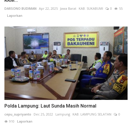
KKM...
DARSONO BUDIMAN
Apr 22, 2025
Jawa Barat
KAB. SUKABUMI
0
55
Laporkan
Polda Lampung: Laut Sunda Masih Normal
cepu_supriyanto
Dec 25, 2022
Lampung
KAB. LAMPUNG SELATAN
0
910
Laporkan