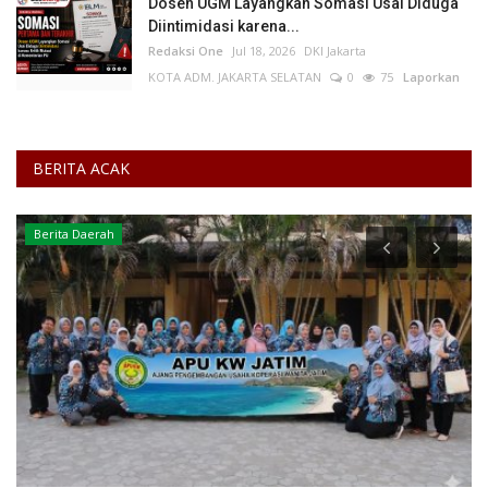
Dosen UGM Layangkan Somasi Usai Diduga
Diintimidasi karena...
Redaksi One
Jul 18, 2026
DKI Jakarta
KOTA ADM. JAKARTA SELATAN
0
75
Laporkan
BERITA ACAK
Berita Daerah