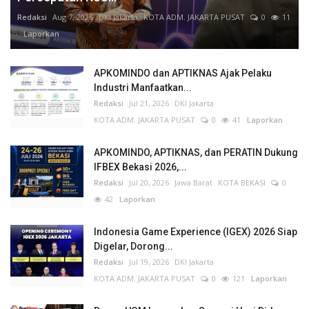
Redaksi
Aug 7, 2026
DKI Jakarta
KOTA ADM. JAKARTA PUSAT
0
11
Laporkan
APKOMINDO dan APTIKNAS Ajak Pelaku
Industri Manfaatkan...
Redaksi
Jul 21, 2026
DKI Jakarta
KOTA ADM. JAKARTA PUSAT
0
41
Laporkan
APKOMINDO, APTIKNAS, dan PERATIN Dukung
IFBEX Bekasi 2026,...
Redaksi
Jul 20, 2026
Jawa Barat
KOTA BEKASI
0
42
Laporkan
Indonesia Game Experience (IGEX) 2026 Siap
Digelar, Dorong...
Redaksi
Jul 19, 2026
DKI Jakarta
KOTA ADM. JAKARTA PUSAT
0
121
Laporkan