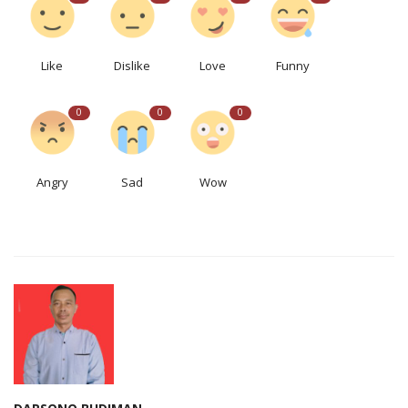
Like
Dislike
Love
Funny
0
0
0
Angry
Sad
Wow