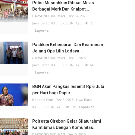
Polisi Musnahkan Ribuan Miras
Berbagai Merk Dan Knalpot...
DARSONO BUDIMAN
Dec 14, 2025
Jawa Barat
KAB. CIREBON
0
70
Laporkan
Pastikan Kelancaran Dan Keamanan
Jelang Ops Lilin Lodaya...
DARSONO BUDIMAN
Dec 9, 2025
Jawa Barat
KAB. CIREBON
0
64
Laporkan
BGN Akan Pangkas Insentif Rp 6 Juta
per Hari bagi Dapur...
Redaksi One
Dec 8, 2025
Jawa Barat
KAB. CIREBON
0
119
Laporkan
Polresta Cirebon Gelar Silaturahmi
Kamtibmas Dengan Komunitas...
DARSONO BUDIMAN
Dec 6, 2025