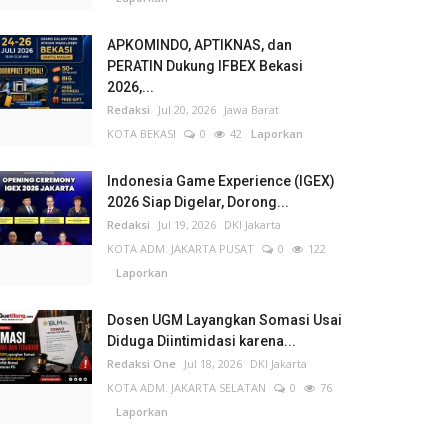
APKOMINDO, APTIKNAS, dan
PERATIN Dukung IFBEX Bekasi
2026,...
Redaksi
Jul 20, 2026
Jawa Barat
KOTA BEKASI
0
42
Laporkan
Indonesia Game Experience (IGEX)
2026 Siap Digelar, Dorong...
Redaksi
Jul 19, 2026
DKI Jakarta
KOTA ADM. JAKARTA PUSAT
0
122
Laporkan
Dosen UGM Layangkan Somasi Usai
Diduga Diintimidasi karena...
Redaksi One
Jul 18, 2026
DKI Jakarta
KOTA ADM. JAKARTA SELATAN
0
76
Laporkan