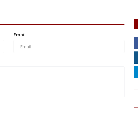
be
Email