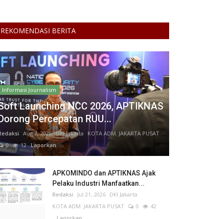
REKOMENDASI BERITA
Informasi Journalism
Soft Launching NCC 2026, APTIKNAS
Dorong Percepatan RUU...
Redaksi
Aug 7, 2026
DKI Jakarta
KOTA ADM. JAKARTA PUSAT
0
12
Laporkan
APKOMINDO dan APTIKNAS Ajak
Pelaku Industri Manfaatkan...
Redaksi
Jul 21, 2026
DKI Jakarta
KOTA ADM. JAKARTA PUSAT
0
42
Laporkan