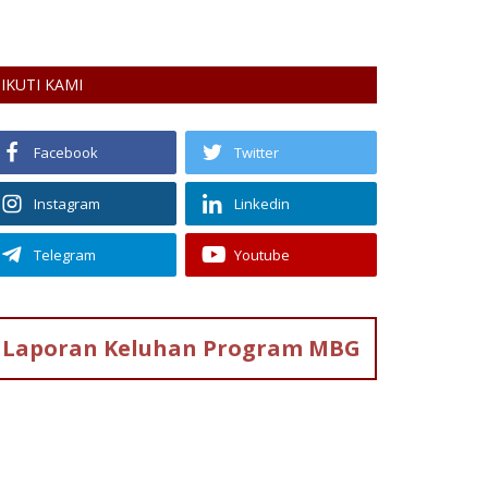
rsama tim Neuraworks berlangsung...
IKUTI KAMI
Facebook
Twitter
Instagram
Linkedin
Telegram
Youtube
Laporan Keluhan
Program MBG