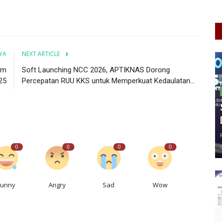
YA
NEXT ARTICLE
am
Soft Launching NCC 2026, APTIKNAS Dorong
25
Percepatan RUU KKS untuk Memperkuat Kedaulatan...
0
0
0
0
Funny
Angry
Sad
Wow