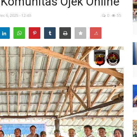
Komunitas Ojek Online
ec 6, 2025 - 12:43
0
55
⚠