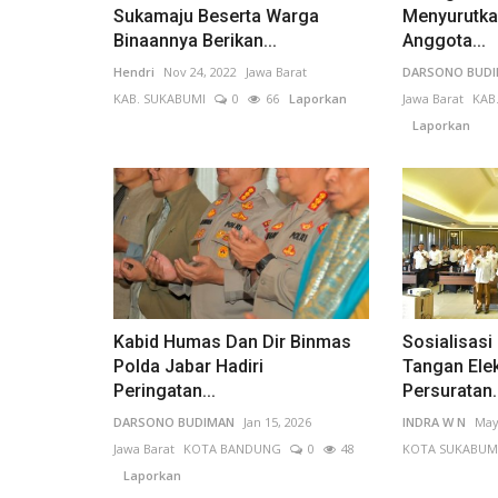
Sukamaju Beserta Warga
Menyurutk
Binaannya Berikan...
Anggota...
Hendri
Nov 24, 2022
Jawa Barat
DARSONO BUD
KAB. SUKABUMI
0
66
Laporkan
Jawa Barat
KAB
Informasi Journalism
Laporkan
Kabid Humas Dan Dir Binmas
Sosialisas
ndidikan Menjadi
HOAX..! VIDEO MENTERI YANDR
Polda Jabar Hadiri
Tangan Ele
ntan...
SUSANTO SURUH TUTUP WARU
Peringatan...
Persuratan..
DARSONO BUDIMAN
Jan 15, 2026
INDRA W N
May
alimantan Timur
GuetilangbengkuluPB1
Aug 4, 2026
Bengkulu
KAB.
Jawa Barat
KOTA BANDUNG
0
48
KOTA SUKABUM
rkan
31
Laporkan
Laporkan
ilik Pemprov Kalimantan