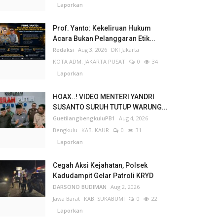
Laporkan
Prof. Yanto: Kekeliruan Hukum
Acara Bukan Pelanggaran Etik...
Redaksi
Aug 3, 2026
DKI Jakarta
KOTA ADM. JAKARTA PUSAT
0
34
Laporkan
HOAX..! VIDEO MENTERI YANDRI
SUSANTO SURUH TUTUP WARUNG...
GuetilangbengkuluPB1
Aug 4, 2026
Bengkulu
KAB. KAUR
0
31
Laporkan
Cegah Aksi Kejahatan, Polsek
Kadudampit Gelar Patroli KRYD
DARSONO BUDIMAN
Aug 2, 2026
Jawa Barat
KAB. SUKABUMI
0
22
Laporkan