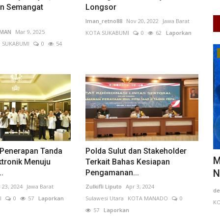
an Semangat
Longsor
Iman_retno88
Nov 20, 2022
Jawa Barat
IMAN
Mar 9, 2025
KOTA SUKABUMI
0
62
Laporkan
. SUKABUMI
0
54
Pendidikan
i Penerapan Tanda
Polda Sulut dan Stakeholder
I
Mendikti Sebut PTN dan PTS Ganti
S
ktronik Menuju
Terkait Bahas Kesiapan
NG...
Nama 122 Program Studi...
P
.
Pengamanan...
 23, 2024
Jawa Barat
Zulkifli Liputo
Apr 3, 2024
 KAUR
0
depviah faizah tsaniyah
Jun 4, 2026
DKI Jakarta
Se
I
0
57
Laporkan
Sulawesi Utara
KOTA MANADO
0
KOTA ADM. JAKARTA PUSAT
0
71
Laporkan
57
Laporkan
Ed