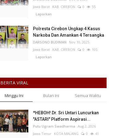
Jawa Barat
KAB. CIREBON
0
55
Laporkan
Polresta Cirebon Ungkap 4 Kasus
Narkoba Dan Amankan 4 Tersangka
DARSONO BUDIMAN
Nov 10, 2025
Jawa Barat
KAB. CIREBON
0
105
Laporkan
BERITA VIRAL
Minggu Ini
Bulan Ini
Semua Waktu
*HEBOH! Dr. Sri Untari Luncurkan
"ASTARI" Platform Aspirasi...
Putu Ugram Swadharma
Aug 2, 2026
Jawa Timur
KOTA MALANG
0
41