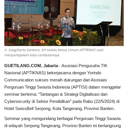
Keamanan
Kejahatan
Cybers Event
Ir. Soegiharto Santoso, SH selaku Ketua Umum APTIKNAS saat
UMKM & Ekonomi Kreatif
menyampaikan kata sambutannya.
GUETILANG.COM, Jakarta
- Asosiasi Pengusaha TIK
Pekerja Migran Indonesia
Nasional (APTIKNAS) bekerjasama dengan Yorindo
Communication sukses meraih dukungan dari Asosiasi
Ekonomi
Perguruan Tinggi Swasta Indonesia (APTISI) dalam menggelar
seminar bertema: “Tantangan & Strategi Digitalisasi dan
Pendidikan
Cybersecurity di Sektor Pendidikan” pada Rabu (22/5/2024) di
Hotel SwissBell Serpong, Kota Tangerang, Provinsi Banten.
Informasi Journalism
Seminar yang mengundang berbagai Perguruan Tinggi Swasta
di wilayah Serpong Tangerang, Provinsi Banten ini berlangsung
Olahraga