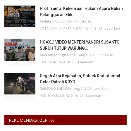
Prof. Yanto: Kekeliruan Hukum Acara Bukan
Pelanggaran Etik...
Redaksi
Aug 3, 2026
DKI Jakarta
KOTA ADM. JAKARTA PUSAT
0
33
Laporkan
HOAX..! VIDEO MENTERI YANDRI SUSANTO
SURUH TUTUP WARUNG...
GuetilangbengkuluPB1
Aug 4, 2026
Bengkulu
KAB. KAUR
0
29
Laporkan
Cegah Aksi Kejahatan, Polsek Kadudampit
Gelar Patroli KRYD
DARSONO BUDIMAN
Aug 2, 2026
Jawa Barat
KAB. SUKABUMI
0
21
Laporkan
REKOMENDASI BERITA