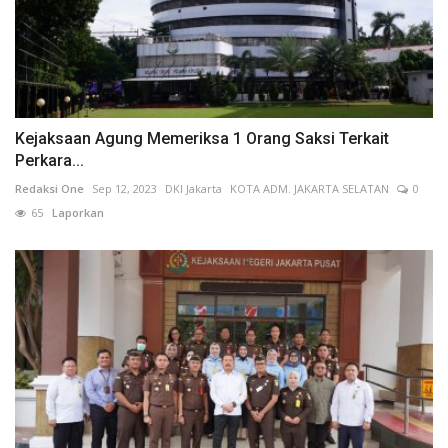
Kejaksaan Agung Memeriksa 1 Orang Saksi Terkait
Perkara...
Redaksi One
Sep 12, 2023
DKI Jakarta
KOTA ADM. JAKARTA SELATAN
0
65
Laporkan