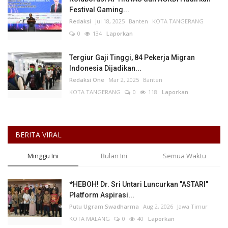
Festival Gaming...
Redaksi
Jul 18, 2025
Banten
KOTA TANGERANG
0
134
Laporkan
Tergiur Gaji Tinggi, 84 Pekerja Migran
Indonesia Dijadikan...
Redaksi One
Mar 2, 2025
Banten
KOTA TANGERANG
0
118
Laporkan
BERITA VIRAL
Minggu Ini
Bulan Ini
Semua Waktu
*HEBOH! Dr. Sri Untari Luncurkan "ASTARI"
Platform Aspirasi...
Putu Ugram Swadharma
Aug 2, 2026
Jawa Timur
KOTA MALANG
0
40
Laporkan