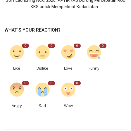
Soft Launching NCC 2026, APTIKNAS Dorong Percepatan RUU
KKS untuk Memperkuat Kedaulatan...
WHAT'S YOUR REACTION?
0
0
0
0
Like
Dislike
Love
Funny
0
0
0
Angry
Sad
Wow