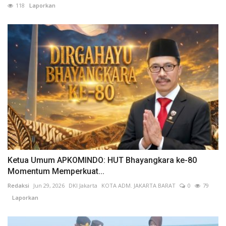
118
Laporkan
Ketua Umum APKOMINDO: HUT Bhayangkara ke-80
Momentum Memperkuat...
Redaksi
Jun 29, 2026
DKI Jakarta
KOTA ADM. JAKARTA BARAT
0
79
Laporkan