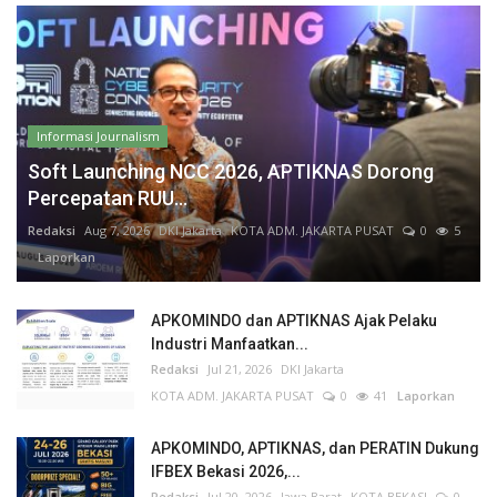
Informasi Journalism
Soft Launching NCC 2026, APTIKNAS Dorong
Percepatan RUU...
Redaksi
Aug 7, 2026
DKI Jakarta
KOTA ADM. JAKARTA PUSAT
0
5
Laporkan
APKOMINDO dan APTIKNAS Ajak Pelaku
Industri Manfaatkan...
Redaksi
Jul 21, 2026
DKI Jakarta
KOTA ADM. JAKARTA PUSAT
0
41
Laporkan
APKOMINDO, APTIKNAS, dan PERATIN Dukung
IFBEX Bekasi 2026,...
Redaksi
Jul 20, 2026
Jawa Barat
KOTA BEKASI
0