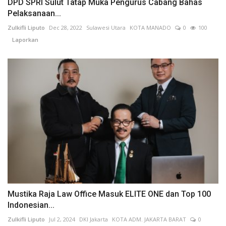
DPD SPRI Sulut Tatap Muka Pengurus Cabang Bahas
Pelaksanaan...
Zulkifli Liputo
Dec 28, 2022
Sulawesi Utara
KOTA MANADO
0
100
Laporkan
Mustika Raja Law Office Masuk ELITE ONE dan Top 100
Indonesian...
Zulkifli Liputo
Jul 2, 2024
DKI Jakarta
KOTA ADM. JAKARTA BARAT
0