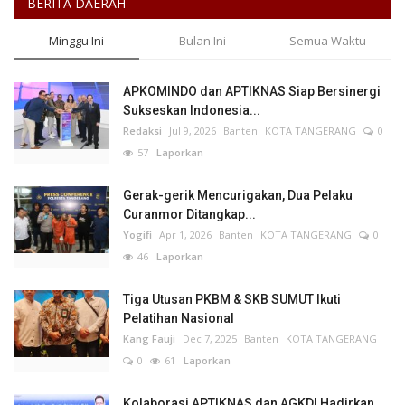
BERITA DAERAH
Minggu Ini
Bulan Ini
Semua Waktu
APKOMINDO dan APTIKNAS Siap Bersinergi
Sukseskan Indonesia...
Redaksi
Jul 9, 2026
Banten
KOTA TANGERANG
0
57
Laporkan
Gerak-gerik Mencurigakan, Dua Pelaku
Curanmor Ditangkap...
Yogifi
Apr 1, 2026
Banten
KOTA TANGERANG
0
46
Laporkan
Tiga Utusan PKBM & SKB SUMUT Ikuti
Pelatihan Nasional
Kang Fauji
Dec 7, 2025
Banten
KOTA TANGERANG
0
61
Laporkan
Kolaborasi APTIKNAS dan AGKDI Hadirkan