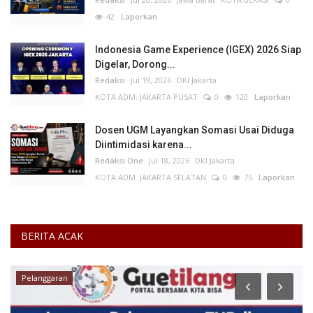
42
Laporkan
Indonesia Game Experience (IGEX) 2026 Siap
Digelar, Dorong...
Redaksi
Jul 19, 2026
DKI Jakarta
KOTA ADM. JAKARTA PUSAT
0
120
Laporkan
Dosen UGM Layangkan Somasi Usai Diduga
Diintimidasi karena...
Redaksi One
Jul 18, 2026
DKI Jakarta
KOTA ADM. JAKARTA SELATAN
0
75
Laporkan
BERITA ACAK
Budaya