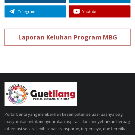
Telegram
Youtube
Laporan Keluhan
Program MBG
Portal berita yang memberikan kesempatan seluas-luasnya bagi
masyarakat untuk menyuarakan aspirasi dan menyebarkan berbagi
informasi secara lebih cepat, transparan, terpercaya, dan beretika.