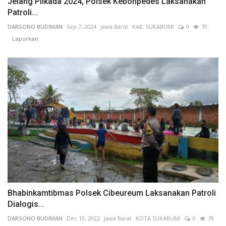
Jelang Pilkada 2024, Polsek Kebonpedes Laksanakan
Patroli...
DARSONO BUDIMAN
Sep 7, 2024
Jawa Barat
KAB. SUKABUMI
0
70
Laporkan
Bhabinkamtibmas Polsek Cibeureum Laksanakan Patroli
Dialogis...
DARSONO BUDIMAN
Dec 10, 2022
Jawa Barat
KOTA SUKABUMI
0
79