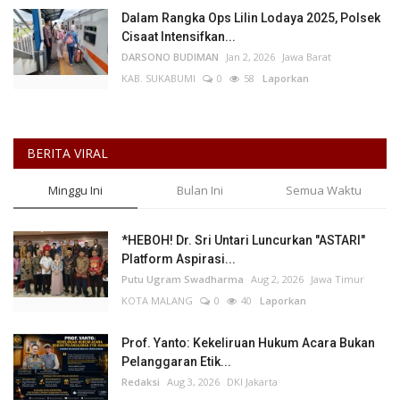
Dalam Rangka Ops Lilin Lodaya 2025, Polsek
Cisaat Intensifkan...
DARSONO BUDIMAN
Jan 2, 2026
Jawa Barat
KAB. SUKABUMI
0
58
Laporkan
BERITA VIRAL
Minggu Ini
Bulan Ini
Semua Waktu
*HEBOH! Dr. Sri Untari Luncurkan "ASTARI"
Platform Aspirasi...
Putu Ugram Swadharma
Aug 2, 2026
Jawa Timur
KOTA MALANG
0
40
Laporkan
Prof. Yanto: Kekeliruan Hukum Acara Bukan
Pelanggaran Etik...
Redaksi
Aug 3, 2026
DKI Jakarta