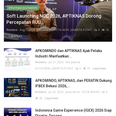
Informasi Journalism
Soft Launching NCC 2026, APTIKNAS Dorong
Percepatan RUU...
Redaksi
Aug 7, 2026
DKI Jakarta
KOTA ADM. JAKARTA PUSAT
0
10
Laporkan
APKOMINDO dan APTIKNAS Ajak Pelaku
Industri Manfaatkan...
Redaksi
Jul 21, 2026
DKI Jakarta
KOTA ADM. JAKARTA PUSAT
0
41
Laporkan
APKOMINDO, APTIKNAS, dan PERATIN Dukung
IFBEX Bekasi 2026,...
Redaksi
Jul 20, 2026
Jawa Barat
KOTA BEKASI
0
42
Laporkan
Indonesia Game Experience (IGEX) 2026 Siap
Digelar, Dorong...