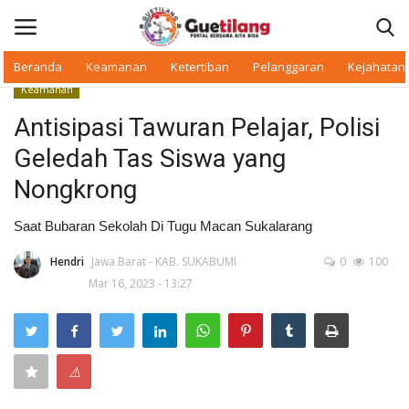
Beranda
Keamanan
Ketertiban
Pelanggaran
Kejahatan
Keamanan
Masuk
Daftar
Antisipasi Tawuran Pelajar, Polisi
Geledah Tas Siswa yang
Beranda
Nongkrong
Daerah
Saat Bubaran Sekolah Di Tugu Macan Sukalarang
Makan Bergizi
Hendri
Jawa Barat - KAB. SUKABUMI
0
100
Mar 16, 2023 - 13:27
Warkop Digital
Pelanggaran
⚠
Ketertiban