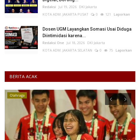
Redaksi
Jul 19, 2026
DKI Jakarta
KOTA ADM. JAKARTA PUSAT
0
121
Laporkan
Dosen UGM Layangkan Somasi Usai Diduga
Diintimidasi karena...
Redaksi One
Jul 18, 2026
DKI Jakarta
KOTA ADM. JAKARTA SELATAN
0
75
Laporkan
BERITA ACAK
Olahraga