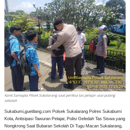
Keamanan
Kejahatan
Cybers Event
UMKM & Ekonomi Kreatif
Pekerja Migran Indonesia
Ekonomi
Kanit Samapta Pilsek Sukalarang saat periksa tas pelajar usai pulang
Pendidikan
sekolah
Sukabumi,guetilang.com Polsek Sukalarang Polres Sukabumi
Informasi Journalism
Kota, Antisipasi Tawuran Pelajar, Polisi Geledah Tas Siswa yang
Nongkrong Saat Bubaran Sekolah Di Tugu Macan Sukalarang,
Olahraga