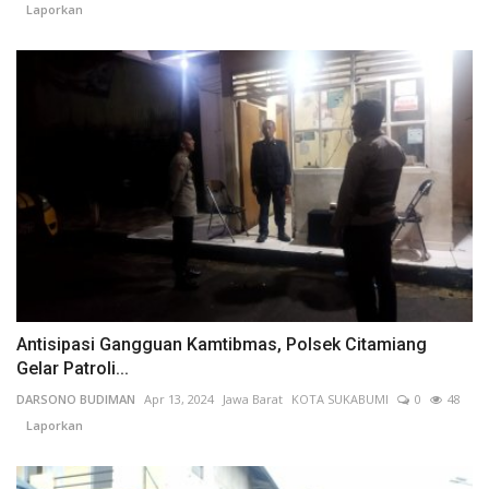
Laporkan
Antisipasi Gangguan Kamtibmas, Polsek Citamiang
Gelar Patroli...
DARSONO BUDIMAN
Apr 13, 2024
Jawa Barat
KOTA SUKABUMI
0
48
Laporkan