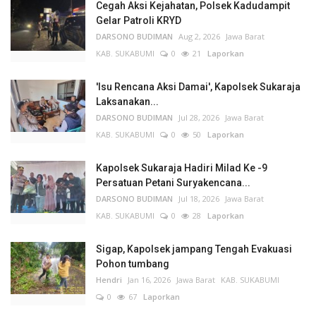
Cegah Aksi Kejahatan, Polsek Kadudampit
Gelar Patroli KRYD
DARSONO BUDIMAN
Aug 2, 2026
Jawa Barat
KAB. SUKABUMI
0
21
Laporkan
'Isu Rencana Aksi Damai', Kapolsek Sukaraja
Laksanakan...
DARSONO BUDIMAN
Jul 28, 2026
Jawa Barat
KAB. SUKABUMI
0
50
Laporkan
Kapolsek Sukaraja Hadiri Milad Ke -9
Persatuan Petani Suryakencana...
DARSONO BUDIMAN
Jul 18, 2026
Jawa Barat
KAB. SUKABUMI
0
28
Laporkan
Sigap, Kapolsek jampang Tengah Evakuasi
Pohon tumbang
Hendri
Jan 16, 2026
Jawa Barat
KAB. SUKABUMI
0
67
Laporkan