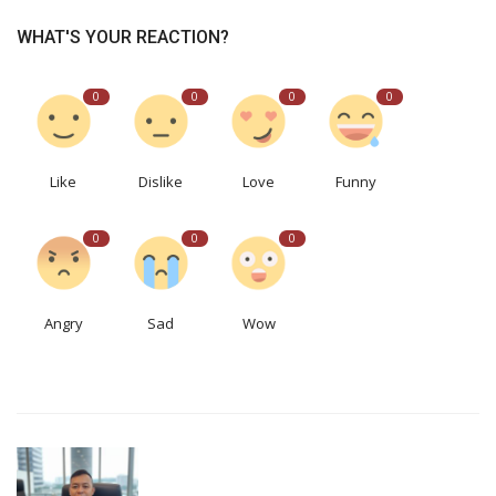
WHAT'S YOUR REACTION?
0
0
0
0
Like
Dislike
Love
Funny
0
0
0
Angry
Sad
Wow