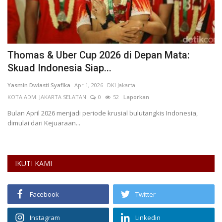
Thomas & Uber Cup 2026 di Depan Mata:
R
Skuad Indonesia Siap...
M
Yasmin Dwiasti Syafika
Apr 1, 2026
DKI Jakarta
Ro
KOTA ADM. JAKARTA SELATAN
0
52
Laporkan
p
Bulan April 2026 menjadi periode krusial bulutangkis Indonesia,
Ka
dimulai dari Kejuaraan...
ek
IKUTI KAMI
Facebook
Twitter
Instagram
Linkedin