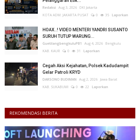
Pelanggaran Etik...
Redaksi
Aug 3, 2026
DKI Jakarta
KOTA ADM. JAKARTA PUSAT
0
35
Laporkan
HOAX..! VIDEO MENTERI YANDRI SUSANTO
SURUH TUTUP WARUNG...
GuetilangbengkuluPB1
Aug 4, 2026
Bengkulu
KAB. KAUR
0
31
Laporkan
Cegah Aksi Kejahatan, Polsek Kadudampit
Gelar Patroli KRYD
DARSONO BUDIMAN
Aug 2, 2026
Jawa Barat
KAB. SUKABUMI
0
22
Laporkan
REKOMENDASI BERITA