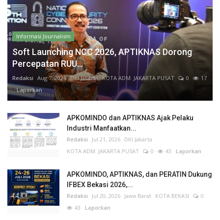
Informasi Journalism
Soft Launching NCC 2026, APTIKNAS Dorong
Percepatan RUU...
Redaksi
Aug 7, 2026
DKI Jakarta
KOTA ADM. JAKARTA PUSAT
0
17
Laporkan
APKOMINDO dan APTIKNAS Ajak Pelaku
Industri Manfaatkan...
Redaksi
Jul 21, 2026
DKI Jakarta
KOTA ADM. JAKARTA PUSAT
0
43
Laporkan
APKOMINDO, APTIKNAS, dan PERATIN Dukung
IFBEX Bekasi 2026,...
Redaksi
Jul 20, 2026
Jawa Barat
KOTA BEKASI
0
43
Laporkan