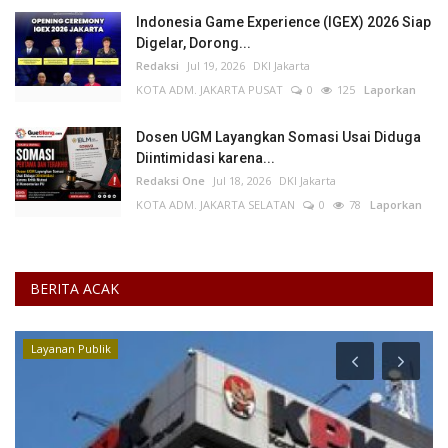
Indonesia Game Experience (IGEX) 2026 Siap
Digelar, Dorong...
Redaksi
Jul 19, 2026
DKI Jakarta
KOTA ADM. JAKARTA PUSAT
0
125
Laporkan
Dosen UGM Layangkan Somasi Usai Diduga
Diintimidasi karena...
Redaksi One
Jul 18, 2026
DKI Jakarta
KOTA ADM. JAKARTA SELATAN
0
78
Laporkan
BERITA ACAK
Layanan Publik