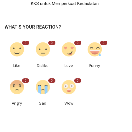
KKS untuk Memperkuat Kedaulatan...
WHAT'S YOUR REACTION?
0
0
0
0
Like
Dislike
Love
Funny
0
0
0
Angry
Sad
Wow