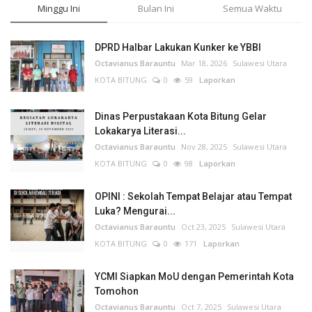
Minggu Ini
Bulan Ini
Semua Waktu
DPRD Halbar Lakukan Kunker ke YBBI
Octavianus Barauntu
Mar 18, 2026
Sulawesi Utara
KOTA BITUNG
0
59
Laporkan
Dinas Perpustakaan Kota Bitung Gelar
Lokakarya Literasi...
Octavianus Barauntu
Nov 28, 2025
Sulawesi Utara
KOTA BITUNG
0
98
Laporkan
OPINI : Sekolah Tempat Belajar atau Tempat
Luka? Mengurai...
Octavianus Barauntu
Oct 23, 2025
Sulawesi Utara
KOTA BITUNG
0
171
Laporkan
YCMI Siapkan MoU dengan Pemerintah Kota
Tomohon
Octavianus Barauntu
Oct 7, 2025
Sulawesi Utara