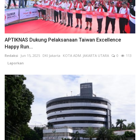
APTIKNAS Dukung Pelaksanaan Taiwan Excellence
Happy Run...
Redaksi
Jun 15, 2025
DKI Jakarta
KOTA ADM. JAKARTA UTARA
0
113
Laporkan