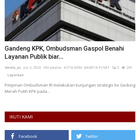
2
Gandeng KPK, Ombudsman Gaspol Benahi
T
Layanan Publik biar...
N
devita_as
Jun 2, 2026
DKI Jakarta
KOTA ADM. JAKARTA PUSAT
0
209
AN
Laporkan
Ti
Vo
Pimpinan Ombudsman RI melakukan kunjungan strategis ke Gedung
Merah Putih KPK pada...
IKUTI KAMI
Facebook
Twitter