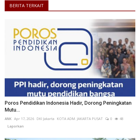
BERITA TERKAIT
Poros Pendidikan Indonesia Hadir, Dorong Peningkatan
Mutu...
ANK
Apr 17, 2026
DKI Jakarta
KOTA ADM. JAKARTA PUSAT
0
48
Laporkan