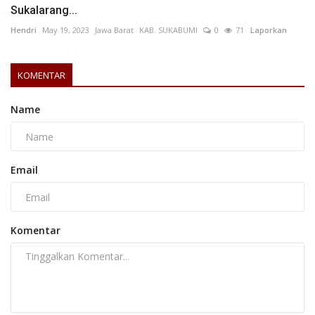
Sukalarang...
Hendri
May 19, 2023
Jawa Barat
KAB. SUKABUMI
0
71
Laporkan
KOMENTAR
Name
Email
Komentar