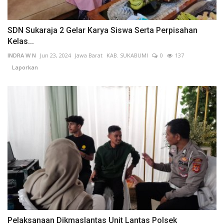
SDN Sukaraja 2 Gelar Karya Siswa Serta Perpisahan
Kelas...
INDRA W N
Jun 23, 2024
Jawa Barat
KAB. SUKABUMI
0
137
Laporkan
Pelaksanaan Dikmaslantas Unit Lantas Polsek