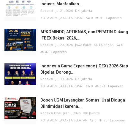
Industri Manfaatkan...
Redaksi
Jul 21, 2026
DKI Jakarta
KOTA ADM. JAKARTA PUSAT
0
41
Laporkan
APKOMINDO, APTIKNAS, dan PERATIN Dukung
IFBEX Bekasi 2026,...
Redaksi
Jul 20, 2026
Jawa Barat
KOTA BEKASI
0
42
Laporkan
Indonesia Game Experience (IGEX) 2026 Siap
Digelar, Dorong...
Redaksi
Jul 19, 2026
DKI Jakarta
KOTA ADM. JAKARTA PUSAT
0
121
Laporkan
Dosen UGM Layangkan Somasi Usai Diduga
Diintimidasi karena...
Redaksi One
Jul 18, 2026
DKI Jakarta
KOTA ADM. JAKARTA SELATAN
0
75
Laporkan