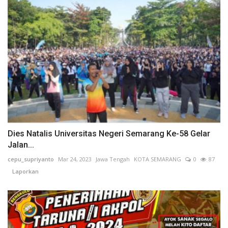
Dies Natalis Universitas Negeri Semarang Ke-58 Gelar
Jalan...
cepu_supriyanto
Mar 24, 2023
Jawa Tengah
KOTA SEMARANG
0
87
Laporkan