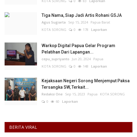
KOTA SORONG
0
83
Laporkan
Tiga Nama, Siap Jadi Artis Rohani GSJA
Agus Sugiarta
Sep 15, 2024
Papua Barat
KOTA SORONG
0
178
Laporkan
Warkop Digital Papua Gelar Program
Pelatihan Dari Lapangan...
cepu_supriyanto
Jun 20, 2024
Papua
KOTA SORONG
0
148
Laporkan
Kejaksaan Negeri Sorong Menjemput Paksa
Tersangka SW, Terkait...
Redaksi One
Sep 15, 2023
Papua
KOTA SORONG
0
60
Laporkan
BERITA VIRAL