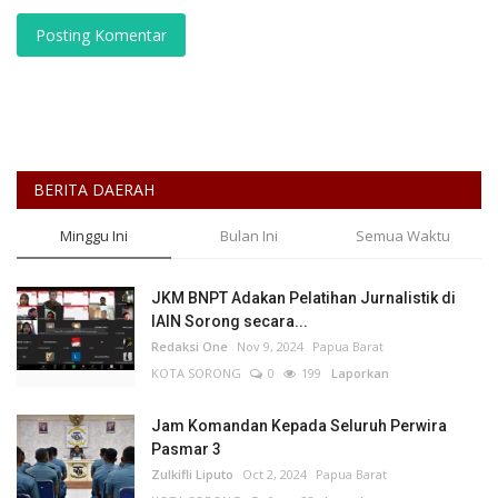
Posting Komentar
BERITA DAERAH
Minggu Ini
Bulan Ini
Semua Waktu
JKM BNPT Adakan Pelatihan Jurnalistik di
IAIN Sorong secara...
Redaksi One
Nov 9, 2024
Papua Barat
KOTA SORONG
0
199
Laporkan
Jam Komandan Kepada Seluruh Perwira
Pasmar 3
Zulkifli Liputo
Oct 2, 2024
Papua Barat