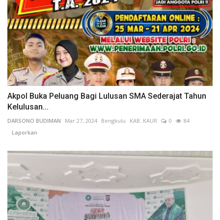
Akpol Buka Peluang Bagi Lulusan SMA Sederajat Tahun
Kelulusan...
DARSONO BUDIMAN
Mar 27, 2024
Bengkulu
KAB. KAUR
0
84
Laporkan