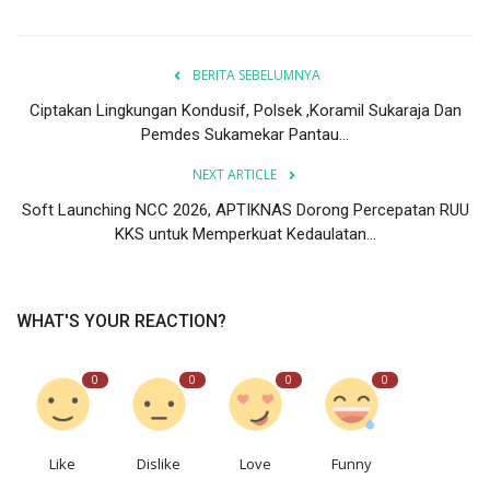
BERITA SEBELUMNYA
Ciptakan Lingkungan Kondusif, Polsek ,Koramil Sukaraja Dan
Pemdes Sukamekar Pantau...
NEXT ARTICLE
Soft Launching NCC 2026, APTIKNAS Dorong Percepatan RUU
KKS untuk Memperkuat Kedaulatan...
WHAT'S YOUR REACTION?
0
0
0
0
Like
Dislike
Love
Funny