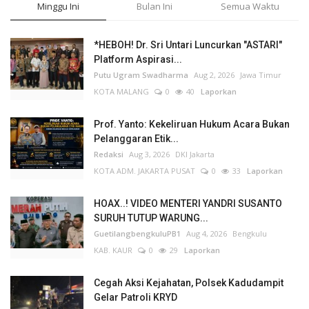
Minggu Ini
Bulan Ini
Semua Waktu
*HEBOH! Dr. Sri Untari Luncurkan "ASTARI"
Platform Aspirasi...
Putu Ugram Swadharma
Aug 2, 2026
Jawa Timur
KOTA MALANG
0
40
Laporkan
Prof. Yanto: Kekeliruan Hukum Acara Bukan
Pelanggaran Etik...
Redaksi
Aug 3, 2026
DKI Jakarta
KOTA ADM. JAKARTA PUSAT
0
33
Laporkan
HOAX..! VIDEO MENTERI YANDRI SUSANTO
SURUH TUTUP WARUNG...
GuetilangbengkuluPB1
Aug 4, 2026
Bengkulu
KAB. KAUR
0
29
Laporkan
Cegah Aksi Kejahatan, Polsek Kadudampit
Gelar Patroli KRYD