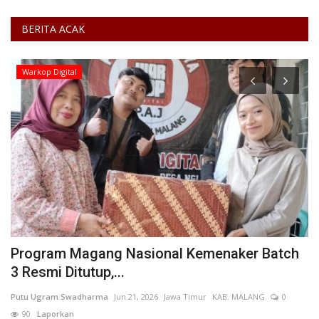
BERITA ACAK
Warkop Digital
G
Program Magang Nasional Kemenaker Batch
P
3 Resmi Ditutup,...
S
Putu Ugram Swadharma
Jun 21, 2026
Jawa Timur
KAB. MALANG
0
AN
90
Laporkan