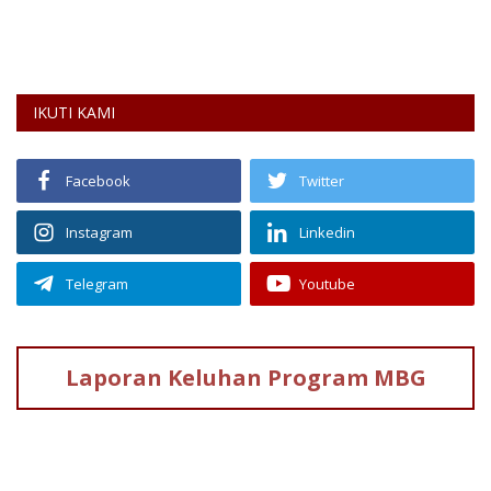
Pe
pe
IKUTI KAMI
Facebook
Twitter
Instagram
Linkedin
Telegram
Youtube
Laporan Keluhan
Program MBG