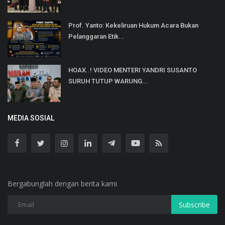
Prof. Yanto: Kekeliruan Hukum Acara Bukan
Pelanggaran Etik...
HOAX..! VIDEO MENTERI YANDRI SUSANTO
SURUH TUTUP WARUNG...
MEDIA SOSIAL
Bergabunglah dengan berita kami
Subscribe