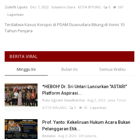
Zulkifli Liputo
Dec 7, 2022
Sulawesi Utara
KOTA BITUNG
0
261
Keamanan
Laporkan
Terdakwa Kasus Korupsi di PDAM Duasudara Bitung di Vonis 10
Kejahatan
Tahun Penjara
Cybers Event
BERITA VIRAL
UMKM & Ekonomi Kreatif
Minggu Ini
Bulan Ini
Semua Waktu
Pekerja Migran Indonesia
*HEBOH! Dr. Sri Untari Luncurkan "ASTARI"
Ekonomi
Platform Aspirasi...
Putu Ugram Swadharma
Aug 2, 2026
Jawa Timur
Pendidikan
KOTA MALANG
0
42
Laporkan
Informasi Journalism
Prof. Yanto: Kekeliruan Hukum Acara Bukan
Pelanggaran Etik...
Redaksi
Aug 3, 2026
DKI Jakarta
Olahraga