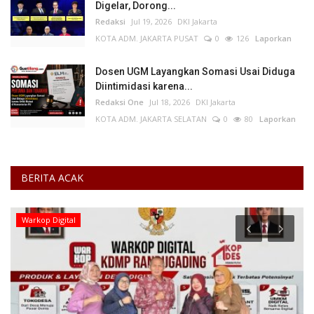
Digelar, Dorong...
Redaksi
Jul 19, 2026
DKI Jakarta
KOTA ADM. JAKARTA PUSAT
0
126
Laporkan
Dosen UGM Layangkan Somasi Usai Diduga
Diintimidasi karena...
Redaksi One
Jul 18, 2026
DKI Jakarta
KOTA ADM. JAKARTA SELATAN
0
80
Laporkan
BERITA ACAK
Ekonomi