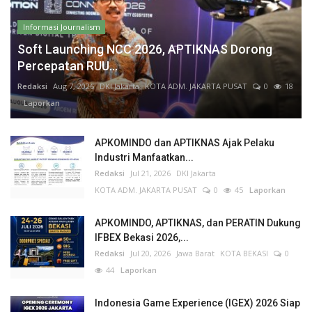
Informasi Journalism
Soft Launching NCC 2026, APTIKNAS Dorong
Percepatan RUU...
Redaksi
Aug 7, 2026
DKI Jakarta
KOTA ADM. JAKARTA PUSAT
0
18
Laporkan
APKOMINDO dan APTIKNAS Ajak Pelaku
Industri Manfaatkan...
Redaksi
Jul 21, 2026
DKI Jakarta
KOTA ADM. JAKARTA PUSAT
0
45
Laporkan
APKOMINDO, APTIKNAS, dan PERATIN Dukung
IFBEX Bekasi 2026,...
Redaksi
Jul 20, 2026
Jawa Barat
KOTA BEKASI
0
44
Laporkan
Indonesia Game Experience (IGEX) 2026 Siap