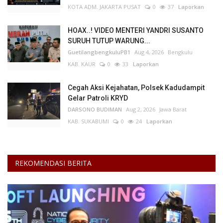
KOTA ADM. JAKARTA PUSAT
0
37
Laporkan
Kesehatan
HOAX..! VIDEO MENTERI YANDRI SUSANTO
SURUH TUTUP WARUNG...
Layanan Publik
GuetilangbengkuluPB1
Aug 4, 2026
Bengkulu
KAB. KAUR
0
33
Laporkan
Perempuan/Anak
Cegah Aksi Kejahatan, Polsek Kadudampit
Gelar Patroli KRYD
DARSONO BUDIMAN
Aug 2, 2026
Jawa Barat
KAB. SUKABUMI
0
24
Laporkan
REKOMENDASI BERITA