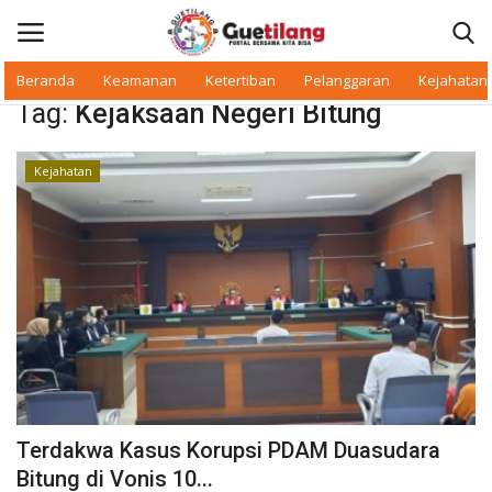
Beranda
Keamanan
Ketertiban
Pelanggaran
Kejahatan
Tag:
Kejaksaan Negeri Bitung
Masuk
Daftar
Kejahatan
Beranda
Daerah
Makan Bergizi
Warkop Digital
Pelanggaran
Terdakwa Kasus Korupsi PDAM Duasudara
Ketertiban
Bitung di Vonis 10...