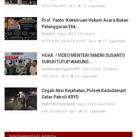
KOTA MALANG
0
37
Laporkan
Prof. Yanto: Kekeliruan Hukum Acara Bukan
Pelanggaran Etik...
Redaksi
Aug 3, 2026
DKI Jakarta
KOTA ADM. JAKARTA PUSAT
0
27
Laporkan
HOAX..! VIDEO MENTERI YANDRI SUSANTO
SURUH TUTUP WARUNG...
GuetilangbengkuluPB1
Aug 4, 2026
Bengkulu
KAB. KAUR
0
25
Laporkan
Cegah Aksi Kejahatan, Polsek Kadudampit
Gelar Patroli KRYD
DARSONO BUDIMAN
Aug 2, 2026
Jawa Barat
KAB. SUKABUMI
0
20
Laporkan
REKOMENDASI BERITA