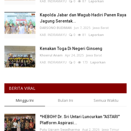
KAB. INDRAMAYU
0
87
Laporkan
Kapolda Jabar dan Wagub Hadiri Panen Raya
Jagung Serentak...
DARSONO BUDIMAN
Jun 7, 2025
Jawa Barat
KAB. INDRAMAYU
0
81
Laporkan
Kenakan Toga Di Negeri Ginseng
Khoerul Anam
Apr 24, 2025
Jawa Barat
KAB. INDRAMAYU
0
173
Laporkan
BERITA VIRAL
Minggu Ini
Bulan Ini
Semua Waktu
*HEBOH! Dr. Sri Untari Luncurkan "ASTARI"
Platform Aspirasi...
Putu Ugram Swadharma
Aug 2, 2026
Jawa Timur