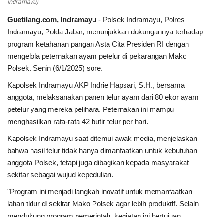
Indramayu)
Guetilang.com, Indramayu
- Polsek Indramayu, Polres
Kesehatan
Indramayu, Polda Jabar, menunjukkan dukungannya terhadap
program ketahanan pangan Asta Cita Presiden RI dengan
Layanan Publik
mengelola peternakan ayam petelur di pekarangan Mako
Polsek. Senin (6/1/2025) sore.
Perempuan/Anak
Kapolsek Indramayu AKP Indrie Hapsari, S.H., bersama
anggota, melaksanakan panen telur ayam dari 80 ekor ayam
petelur yang mereka pelihara. Peternakan ini mampu
menghasilkan rata-rata 42 butir telur per hari.
Kapolsek Indramayu saat ditemui awak media, menjelaskan
bahwa hasil telur tidak hanya dimanfaatkan untuk kebutuhan
anggota Polsek, tetapi juga dibagikan kepada masyarakat
sekitar sebagai wujud kepedulian.
"Program ini menjadi langkah inovatif untuk memanfaatkan
lahan tidur di sekitar Mako Polsek agar lebih produktif. Selain
mendukung program pemerintah, kegiatan ini bertujuan