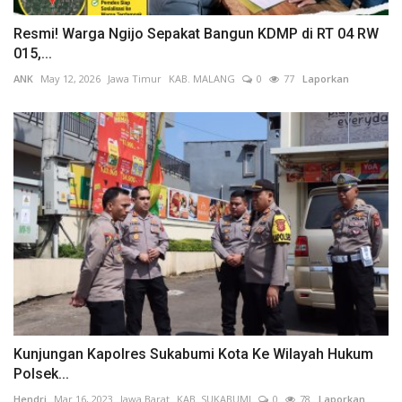
Resmi! Warga Ngijo Sepakat Bangun KDMP di RT 04 RW
015,...
ANK
May 12, 2026
Jawa Timur
KAB. MALANG
0
77
Laporkan
Kunjungan Kapolres Sukabumi Kota Ke Wilayah Hukum
Polsek...
Hendri
Mar 16, 2023
Jawa Barat
KAB. SUKABUMI
0
78
Laporkan