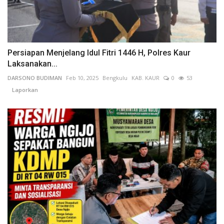
Persiapan Menjelang Idul Fitri 1446 H, Polres Kaur
Laksanakan...
DARSONO BUDIMAN
Feb 10, 2025
Bengkulu
KAB. KAUR
0
53
Laporkan