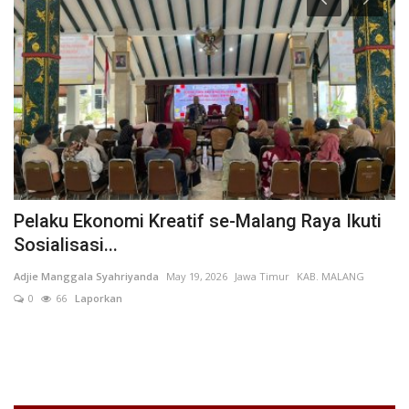
Pelaku Ekonomi Kreatif se-Malang Raya Ikuti
B
Sosialisasi...
T
Adjie Manggala Syahriyanda
May 19, 2026
Jawa Timur
KAB. MALANG
Pu
0
66
Laporkan