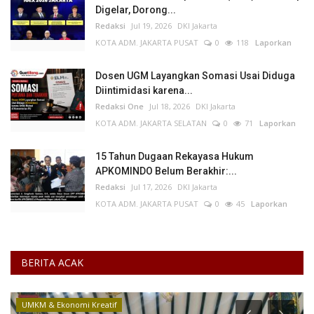
Digelar, Dorong...
Redaksi
Jul 19, 2026
DKI Jakarta
KOTA ADM. JAKARTA PUSAT
0
118
Laporkan
Dosen UGM Layangkan Somasi Usai Diduga
Diintimidasi karena...
Redaksi One
Jul 18, 2026
DKI Jakarta
KOTA ADM. JAKARTA SELATAN
0
71
Laporkan
15 Tahun Dugaan Rekayasa Hukum
APKOMINDO Belum Berakhir:...
Redaksi
Jul 17, 2026
DKI Jakarta
KOTA ADM. JAKARTA PUSAT
0
45
Laporkan
BERITA ACAK
UMKM & Ekonomi Kreatif