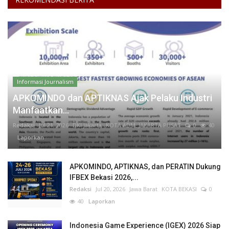
Informasi Journalism
APKOMINDO dan APTIKNAS Ajak Pelaku Industri
Manfaatkan...
Redaksi
Jul 21, 2026
DKI Jakarta
KOTA ADM. JAKARTA PUSAT
0
40
Laporkan
APKOMINDO, APTIKNAS, dan PERATIN Dukung
IFBEX Bekasi 2026,...
Redaksi
Jul 20, 2026
Jawa Barat
KOTA BEKASI
0
40
Laporkan
Indonesia Game Experience (IGEX) 2026 Siap