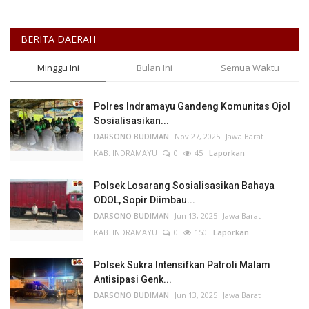
BERITA DAERAH
Minggu Ini
Bulan Ini
Semua Waktu
Polres Indramayu Gandeng Komunitas Ojol
Sosialisasikan...
DARSONO BUDIMAN
Nov 27, 2025
Jawa Barat
KAB. INDRAMAYU
0
45
Laporkan
Polsek Losarang Sosialisasikan Bahaya
ODOL, Sopir Diimbau...
DARSONO BUDIMAN
Jun 13, 2025
Jawa Barat
KAB. INDRAMAYU
0
150
Laporkan
Polsek Sukra Intensifkan Patroli Malam
Antisipasi Genk...
DARSONO BUDIMAN
Jun 13, 2025
Jawa Barat