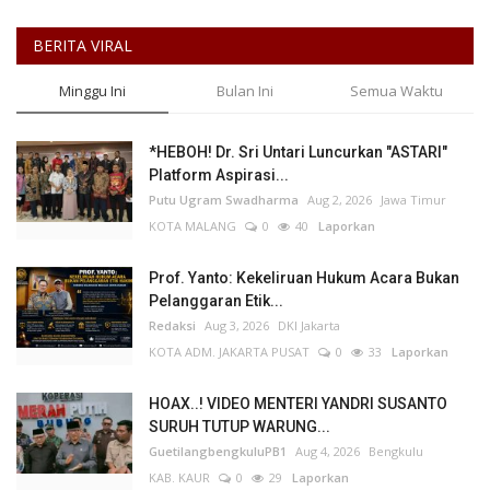
BERITA VIRAL
Minggu Ini
Bulan Ini
Semua Waktu
*HEBOH! Dr. Sri Untari Luncurkan "ASTARI"
Platform Aspirasi...
Putu Ugram Swadharma
Aug 2, 2026
Jawa Timur
KOTA MALANG
0
40
Laporkan
Prof. Yanto: Kekeliruan Hukum Acara Bukan
Pelanggaran Etik...
Redaksi
Aug 3, 2026
DKI Jakarta
KOTA ADM. JAKARTA PUSAT
0
33
Laporkan
HOAX..! VIDEO MENTERI YANDRI SUSANTO
SURUH TUTUP WARUNG...
GuetilangbengkuluPB1
Aug 4, 2026
Bengkulu
KAB. KAUR
0
29
Laporkan