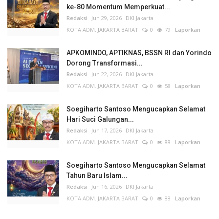
ke-80 Momentum Memperkuat...
Redaksi
Jun 29, 2026
DKI Jakarta
KOTA ADM. JAKARTA BARAT
0
79
Laporkan
APKOMINDO, APTIKNAS, BSSN RI dan Yorindo
Dorong Transformasi...
Redaksi
Jun 22, 2026
DKI Jakarta
KOTA ADM. JAKARTA BARAT
0
58
Laporkan
Soegiharto Santoso Mengucapkan Selamat
Hari Suci Galungan...
Redaksi
Jun 17, 2026
DKI Jakarta
KOTA ADM. JAKARTA BARAT
0
88
Laporkan
Soegiharto Santoso Mengucapkan Selamat
Tahun Baru Islam...
Redaksi
Jun 16, 2026
DKI Jakarta
KOTA ADM. JAKARTA BARAT
0
88
Laporkan