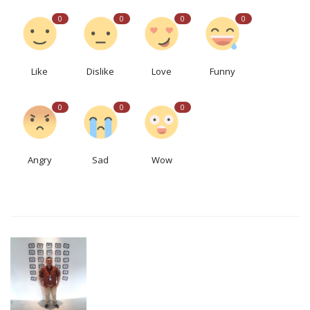
0
0
0
0
Like
Dislike
Love
Funny
0
0
0
Angry
Sad
Wow