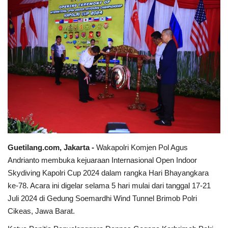
Keamanan
Kejahatan
Cybers Event
UMKM & Ekonomi Kreatif
Pekerja Migran Indonesia
Ekonomi
Guetilang.com, Jakarta -
Wakapolri Komjen Pol Agus
Andrianto membuka kejuaraan Internasional Open Indoor
Pendidikan
Skydiving Kapolri Cup 2024 dalam rangka Hari Bhayangkara
ke-78. Acara ini digelar selama 5 hari mulai dari tanggal 17-21
Juli 2024 di Gedung Soemardhi Wind Tunnel Brimob Polri
Informasi Journalism
Cikeas, Jawa Barat.
Olahraga