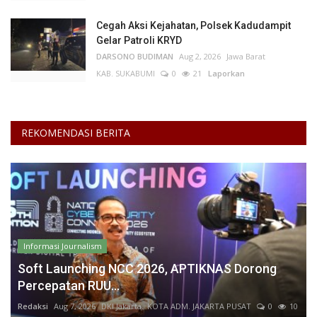
Cegah Aksi Kejahatan, Polsek Kadudampit
Gelar Patroli KRYD
DARSONO BUDIMAN
Aug 2, 2026
Jawa Barat
KAB. SUKABUMI
0
21
Laporkan
REKOMENDASI BERITA
Informasi Journalism
Soft Launching NCC 2026, APTIKNAS Dorong
Percepatan RUU...
Redaksi
Aug 7, 2026
DKI Jakarta
KOTA ADM. JAKARTA PUSAT
0
10