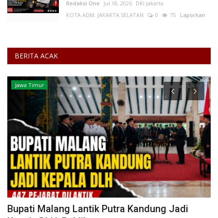
Redaksi One
Jul 18, 2026
DKI Jakarta
KOTA ADM. JAKARTA SELATAN
0
75
Laporkan
BERITA ACAK
Jawa Timur
Bupati Malang Lantik Putra Kandung Jadi
P