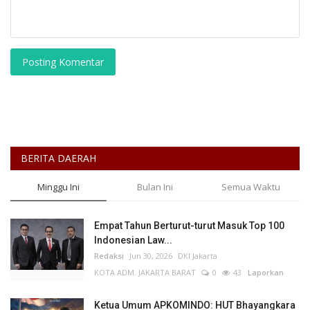
Posting Komentar
BERITA DAERAH
Minggu Ini
Bulan Ini
Semua Waktu
Empat Tahun Berturut-turut Masuk Top 100
Indonesian Law...
Redaksi
Jun 30, 2026
DKI Jakarta
KOTA ADM. JAKARTA BARAT
0
43
Laporkan
Ketua Umum APKOMINDO: HUT Bhayangkara