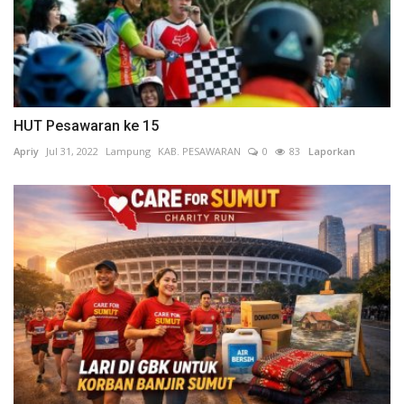
HUT Pesawaran ke 15
Apriy
Jul 31, 2022
Lampung
KAB. PESAWARAN
0
83
Laporkan