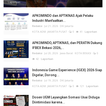
Laporkan
APKOMINDO dan APTIKNAS Ajak Pelaku
Industri Manfaatkan...
Redaksi
Jul 21, 2026
DKI Jakarta
KOTA ADM. JAKARTA PUSAT
0
41
Laporkan
APKOMINDO, APTIKNAS, dan PERATIN Dukung
IFBEX Bekasi 2026,...
Redaksi
Jul 20, 2026
Jawa Barat
KOTA BEKASI
0
42
Laporkan
Indonesia Game Experience (IGEX) 2026 Siap
Digelar, Dorong...
Redaksi
Jul 19, 2026
DKI Jakarta
KOTA ADM. JAKARTA PUSAT
0
121
Laporkan
Dosen UGM Layangkan Somasi Usai Diduga
Diintimidasi karena...