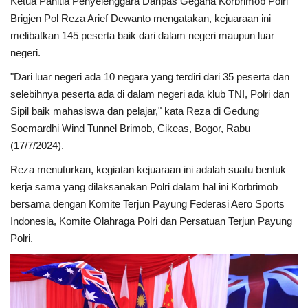
Ketua Panitia Penyelenggara Danpas Gegana Korbrimob Polri
Brigjen Pol Reza Arief Dewanto mengatakan, kejuaraan ini
Kesehatan
melibatkan 145 peserta baik dari dalam negeri maupun luar
negeri.
Layanan Publik
"Dari luar negeri ada 10 negara yang terdiri dari 35 peserta dan
selebihnya peserta ada di dalam negeri ada klub TNI, Polri dan
Perempuan/Anak
Sipil baik mahasiswa dan pelajar," kata Reza di Gedung
Soemardhi Wind Tunnel Brimob, Cikeas, Bogor, Rabu
(17/7/2024).
Reza menuturkan, kegiatan kejuaraan ini adalah suatu bentuk
kerja sama yang dilaksanakan Polri dalam hal ini Korbrimob
bersama dengan Komite Terjun Payung Federasi Aero Sports
Indonesia, Komite Olahraga Polri dan Persatuan Terjun Payung
Polri.