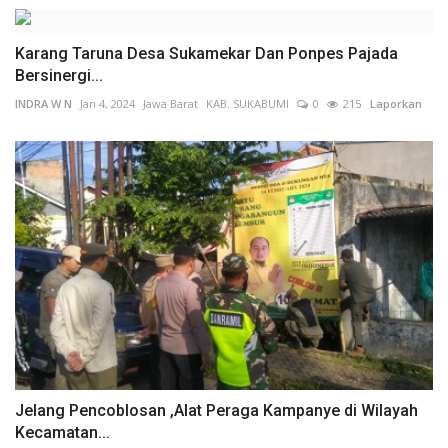
Karang Taruna Desa Sukamekar Dan Ponpes Pajada
Bersinergi...
INDRA W N
Jan 4, 2024
Jawa Barat
KAB. SUKABUMI
0
215
Laporkan
Jelang Pencoblosan ,Alat Peraga Kampanye di Wilayah
Kecamatan...