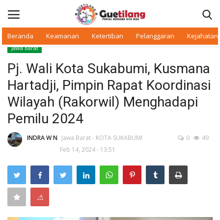
Beranda
Keamanan
Ketertiban
Pelanggaran
Kejahatan
Jawa Barat
Masuk
Daftar
Pj. Wali Kota Sukabumi, Kusmana
Hartadji, Pimpin Rapat Koordinasi
Beranda
Wilayah (Rakorwil) Menghadapi
Daerah
Pemilu 2024
Makan Bergizi
INDRA W N
Jawa Barat - KOTA SUKABUMI
0
49
Feb 14, 2024 - 13:51
Warkop Digital
Pelanggaran
⚠
Ketertiban