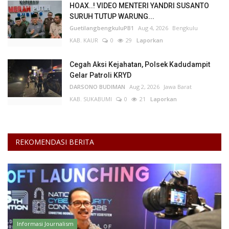
HOAX..! VIDEO MENTERI YANDRI SUSANTO
SURUH TUTUP WARUNG...
GuetilangbengkuluPB1
Aug 4, 2026
Bengkulu
KAB. KAUR
0
29
Laporkan
Cegah Aksi Kejahatan, Polsek Kadudampit
Gelar Patroli KRYD
DARSONO BUDIMAN
Aug 2, 2026
Jawa Barat
KAB. SUKABUMI
0
21
Laporkan
REKOMENDASI BERITA
Informasi Journalism