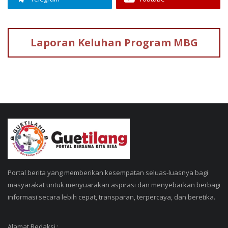
Laporan Keluhan
Program MBG
Portal berita yang memberikan kesempatan seluas-luasnya bagi
masyarakat untuk menyuarakan aspirasi dan menyebarkan berbagi
informasi secara lebih cepat, transparan, terpercaya, dan beretika.
Alamat Redaksi :