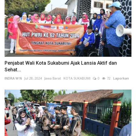
Penjabat Wali Kota Sukabumi Ajak Lansia Aktif dan
Sehat...
INDRA W N
Jul 28, 2024
Jawa Barat
KOTA SUKABUMI
0
72
Laporkan