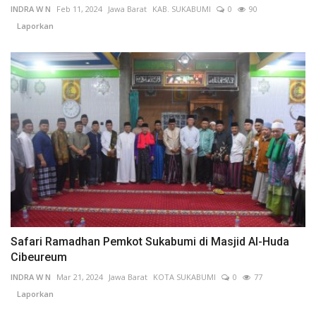
INDRA W N
Feb 11, 2024
Jawa Barat
KAB. SUKABUMI
0
90
Laporkan
Safari Ramadhan Pemkot Sukabumi di Masjid Al-Huda
Cibeureum
INDRA W N
Mar 21, 2024
Jawa Barat
KOTA SUKABUMI
0
77
Laporkan