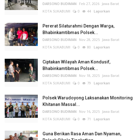
DARSONO BUDIMAN
Feb 27, 2026
Jawa Barat
KOTA SUKABUMI
0
44
Laporkan
Pererat Silaturahmi Dengan Warga,
Bhabinkamtibmas Polsek...
DARSONO BUDIMAN
Nov 28, 2025
Jawa Barat
KOTA SUKABUMI
0
80
Laporkan
Ciptakan Wilayah Aman Kondusif,
Bhabinkamtibmas Polsek...
DARSONO BUDIMAN
Nov 18, 2025
Jawa Barat
KOTA SUKABUMI
0
79
Laporkan
Polsek Warudoyong Laksanakan Monitoring
Khitanan Massal...
DARSONO BUDIMAN
Nov 16, 2025
Jawa Barat
KOTA SUKABUMI
0
71
Laporkan
Guna Berikan Rasa Aman Dan Nyaman,