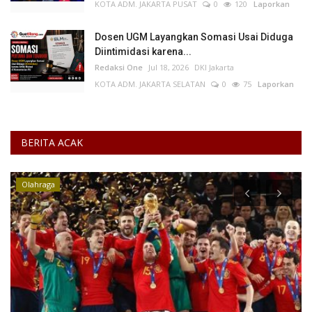
KOTA ADM. JAKARTA PUSAT
0
120
Laporkan
Dosen UGM Layangkan Somasi Usai Diduga
Diintimidasi karena...
Redaksi One
Jul 18, 2026
DKI Jakarta
KOTA ADM. JAKARTA SELATAN
0
75
Laporkan
BERITA ACAK
Olahraga