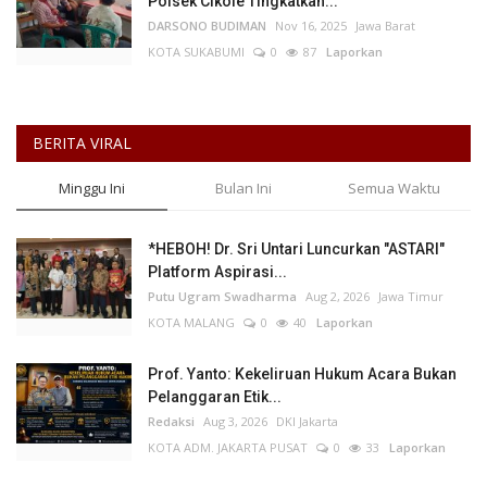
Polsek Cikole Tingkatkan...
DARSONO BUDIMAN
Nov 16, 2025
Jawa Barat
KOTA SUKABUMI
0
87
Laporkan
BERITA VIRAL
Minggu Ini
Bulan Ini
Semua Waktu
*HEBOH! Dr. Sri Untari Luncurkan "ASTARI"
Platform Aspirasi...
Putu Ugram Swadharma
Aug 2, 2026
Jawa Timur
KOTA MALANG
0
40
Laporkan
Prof. Yanto: Kekeliruan Hukum Acara Bukan
Pelanggaran Etik...
Redaksi
Aug 3, 2026
DKI Jakarta
KOTA ADM. JAKARTA PUSAT
0
33
Laporkan