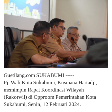
Keamanan
Kejahatan
Cybers Event
UMKM & Ekonomi Kreatif
Pekerja Migran Indonesia
Ekonomi
Guetilang.com SUKABUMI -----
Pj. Wali Kota Sukabumi, Kusmana Hartadji,
Pendidikan
memimpin Rapat Koordinasi Wilayah
(Rakorwil) di Opproom Pemerintahan Kota
Informasi Journalism
Sukabumi, Senin, 12 Februari 2024.
Olahraga