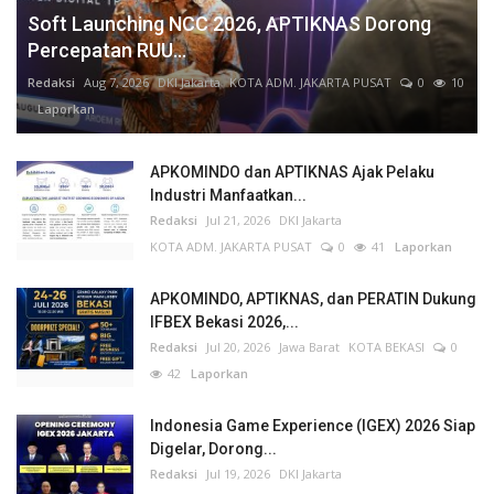
Soft Launching NCC 2026, APTIKNAS Dorong
Percepatan RUU...
Redaksi
Aug 7, 2026
DKI Jakarta
KOTA ADM. JAKARTA PUSAT
0
10
Laporkan
APKOMINDO dan APTIKNAS Ajak Pelaku
Industri Manfaatkan...
Redaksi
Jul 21, 2026
DKI Jakarta
KOTA ADM. JAKARTA PUSAT
0
41
Laporkan
APKOMINDO, APTIKNAS, dan PERATIN Dukung
IFBEX Bekasi 2026,...
Redaksi
Jul 20, 2026
Jawa Barat
KOTA BEKASI
0
42
Laporkan
Indonesia Game Experience (IGEX) 2026 Siap
Digelar, Dorong...
Redaksi
Jul 19, 2026
DKI Jakarta