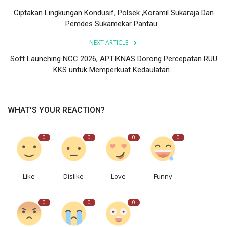
Ciptakan Lingkungan Kondusif, Polsek ,Koramil Sukaraja Dan
Pemdes Sukamekar Pantau...
NEXT ARTICLE
Soft Launching NCC 2026, APTIKNAS Dorong Percepatan RUU
KKS untuk Memperkuat Kedaulatan...
WHAT'S YOUR REACTION?
0
0
0
0
Like
Dislike
Love
Funny
0
0
0