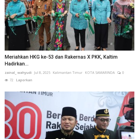
Meriahkan HKG ke-53 dan Rakernas X PKK, Kaltim
Hadirkan...
zainal_ wahyudi
Jul 8, 2025
Kalimantan Timur
KOTA SAMARINDA
0
72
Laporkan