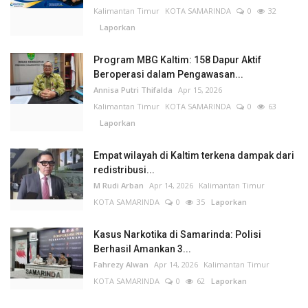
Kalimantan Timur
KOTA SAMARINDA
0
32
Laporkan
Program MBG Kaltim: 158 Dapur Aktif
Beroperasi dalam Pengawasan...
Annisa Putri Thifalda
Apr 15, 2026
Kalimantan Timur
KOTA SAMARINDA
0
63
Laporkan
Empat wilayah di Kaltim terkena dampak dari
redistribusi...
M Rudi Arban
Apr 14, 2026
Kalimantan Timur
KOTA SAMARINDA
0
35
Laporkan
Kasus Narkotika di Samarinda: Polisi
Berhasil Amankan 3...
Fahrezy Alwan
Apr 14, 2026
Kalimantan Timur
KOTA SAMARINDA
0
62
Laporkan