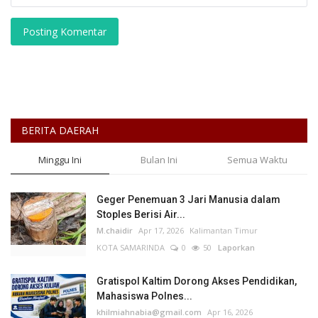
Posting Komentar
BERITA DAERAH
Minggu Ini
Bulan Ini
Semua Waktu
Geger Penemuan 3 Jari Manusia dalam
Stoples Berisi Air...
M.chaidir
Apr 17, 2026
Kalimantan Timur
KOTA SAMARINDA
0
50
Laporkan
Gratispol Kaltim Dorong Akses Pendidikan,
Mahasiswa Polnes...
khilmiahnabia@gmail.com
Apr 16, 2026