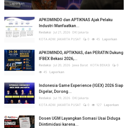
Laporkan
APKOMINDO dan APTIKNAS Ajak Pelaku
Industri Manfaatkan...
Redaksi
Jul 21, 2026
DKI Jakarta
KOTA ADM. JAKARTA PUSAT
0
45
Laporkan
APKOMINDO, APTIKNAS, dan PERATIN Dukung
IFBEX Bekasi 2026,...
Redaksi
Jul 20, 2026
Jawa Barat
KOTA BEKASI
0
45
Laporkan
Indonesia Game Experience (IGEX) 2026 Siap
Digelar, Dorong...
Redaksi
Jul 19, 2026
DKI Jakarta
KOTA ADM. JAKARTA PUSAT
0
127
Laporkan
Dosen UGM Layangkan Somasi Usai Diduga
Diintimidasi karena...