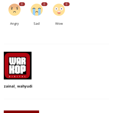
0
0
0
Angry
Sad
Wow
zainal_ wahyudi