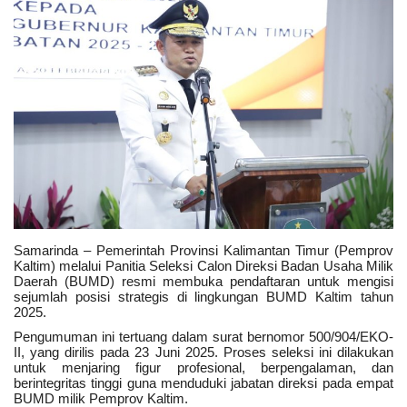
Keamanan
Kejahatan
Cybers Event
UMKM & Ekonomi Kreatif
Pekerja Migran Indonesia
Samarinda – Pemerintah Provinsi Kalimantan Timur (Pemprov
Ekonomi
Kaltim) melalui Panitia Seleksi Calon Direksi Badan Usaha Milik
Daerah (BUMD) resmi membuka pendaftaran untuk mengisi
sejumlah posisi strategis di lingkungan BUMD Kaltim tahun
Pendidikan
2025.
Pengumuman ini tertuang dalam surat bernomor 500/904/EKO-
II, yang dirilis pada 23 Juni 2025. Proses seleksi ini dilakukan
Informasi Journalism
untuk menjaring figur profesional, berpengalaman, dan
berintegritas tinggi guna menduduki jabatan direksi pada empat
BUMD milik Pemprov Kaltim.
Olahraga