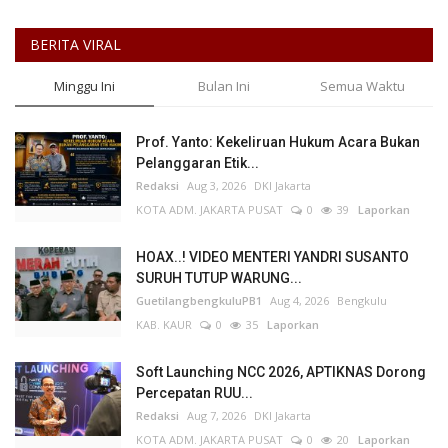
BERITA VIRAL
Minggu Ini
Bulan Ini
Semua Waktu
Prof. Yanto: Kekeliruan Hukum Acara Bukan
Pelanggaran Etik...
Redaksi
Aug 3, 2026
DKI Jakarta
KOTA ADM. JAKARTA PUSAT
0
39
Laporkan
HOAX..! VIDEO MENTERI YANDRI SUSANTO
SURUH TUTUP WARUNG...
GuetilangbengkuluPB1
Aug 4, 2026
Bengkulu
KAB. KAUR
0
35
Laporkan
Soft Launching NCC 2026, APTIKNAS Dorong
Percepatan RUU...
Redaksi
Aug 7, 2026
DKI Jakarta
KOTA ADM. JAKARTA PUSAT
0
20
Laporkan