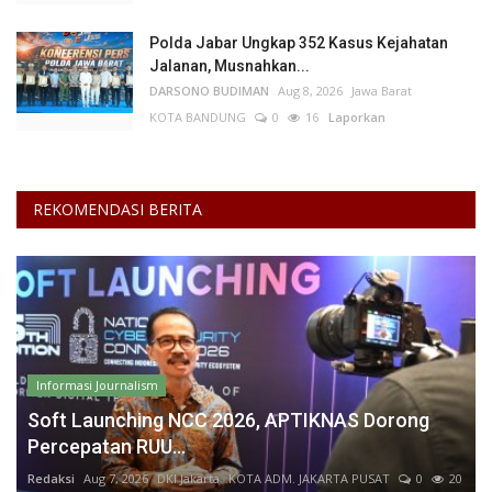
Polda Jabar Ungkap 352 Kasus Kejahatan
Jalanan, Musnahkan...
DARSONO BUDIMAN
Aug 8, 2026
Jawa Barat
KOTA BANDUNG
0
16
Laporkan
REKOMENDASI BERITA
Informasi Journalism
Soft Launching NCC 2026, APTIKNAS Dorong
Percepatan RUU...
Redaksi
Aug 7, 2026
DKI Jakarta
KOTA ADM. JAKARTA PUSAT
0
20