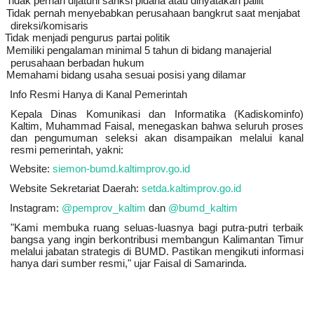
Tidak pernah dijatuhi sanksi pidana atau dinyatakan pailit
Tidak pernah menyebabkan perusahaan bangkrut saat menjabat
direksi/komisaris
Tidak menjadi pengurus partai politik
Memiliki pengalaman minimal 5 tahun di bidang manajerial
perusahaan berbadan hukum
Memahami bidang usaha sesuai posisi yang dilamar
Info Resmi Hanya di Kanal Pemerintah
Kepala Dinas Komunikasi dan Informatika (Kadiskominfo)
Kaltim, Muhammad Faisal, menegaskan bahwa seluruh proses
dan pengumuman seleksi akan disampaikan melalui kanal
resmi pemerintah, yakni:
Website:
siemon-bumd.kaltimprov.go.id
Website Sekretariat Daerah:
setda.kaltimprov.go.id
Instagram:
@pemprov_kaltim
dan
@bumd_kaltim
"Kami membuka ruang seluas-luasnya bagi putra-putri terbaik
bangsa yang ingin berkontribusi membangun Kalimantan Timur
melalui jabatan strategis di BUMD. Pastikan mengikuti informasi
hanya dari sumber resmi," ujar Faisal di Samarinda.