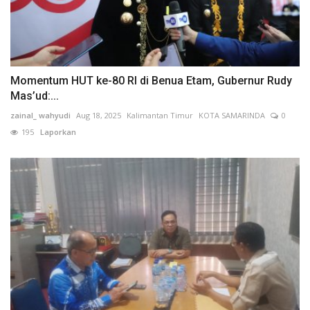
Momentum HUT ke-80 RI di Benua Etam, Gubernur Rudy
Mas’ud:...
zainal_ wahyudi
Aug 18, 2025
Kalimantan Timur
KOTA SAMARINDA
0
195
Laporkan