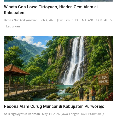
Wisata Goa Lowo Tirtoyudo, Hidden Gem Alam di
Kabupaten...
Dimas Nur Ardlyansyah
Feb 4, 2026
Jawa Timur
KAB. MALANG
0
65
Laporkan
Pesona Alam Curug Muncar di Kabupaten Purworejo
Adik Ngayiyatun Rohmah
May 13, 2026
Jawa Tengah
KAB. PURWOREJO