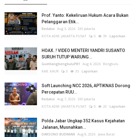
Prof. Yanto: Kekeliruan Hukum Acara Bukan
Pelanggaran Etik...
Redaksi
Aug 3, 2026
DKI Jakarta
KOTA ADM. JAKARTA PUSAT
0
39
Laporkan
HOAX..! VIDEO MENTERI YANDRI SUSANTO
SURUH TUTUP WARUNG...
GuetilangbengkuluPB1
Aug 4, 2026
Bengkulu
KAB. KAUR
0
35
Laporkan
Soft Launching NCC 2026, APTIKNAS Dorong
Percepatan RUU...
Redaksi
Aug 7, 2026
DKI Jakarta
KOTA ADM. JAKARTA PUSAT
0
20
Laporkan
Polda Jabar Ungkap 352 Kasus Kejahatan
Jalanan, Musnahkan...
DARSONO BUDIMAN
Aug 8, 2026
Jawa Barat