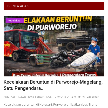
BERITA ACAK
Kecelakaan
Kecelakaan Beruntun di Purworejo-Magelang,
U
Satu Pengendara...
J
ANK
Apr 14, 2026
Jawa Tengah
KAB. PURWOREJO
0
46
Laporkan
ad
Kecelakaan beruntun di Ketosari, Purworejo, libatkan bus Trans