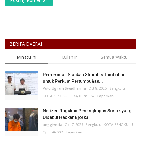
Posting Komentar
BERITA DAERAH
Minggu Ini
Bulan Ini
Semua Waktu
Pemerintah Siapkan Stimulus Tambahan
untuk Perkuat Pertumbuhan...
Putu Ugram Swadharma
Oct 8, 2025
Bengkulu
KOTA BENGKULU
0
157
Laporkan
Netizen Ragukan Penangkapan Sosok yang
Disebut Hacker Bjorka
anggivecia
Oct 7, 2025
Bengkulu
KOTA BENGKULU
0
202
Laporkan