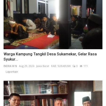
Warga Kampung Tangkil Desa Sukamekar, Gelar Rasa
Syukur...
INDRA W N
Aug 29, 2024
Jawa Barat
KAB. SUKABUMI
0
111
Laporkan