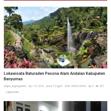
Lokawisata Baturaden Pesona Alam Andalan Kabupaten
Banyumas
cepu_supriyanto
Apr 16, 2023
Jawa Tengah
KAB. BANYUMAS
0
287
Laporkan