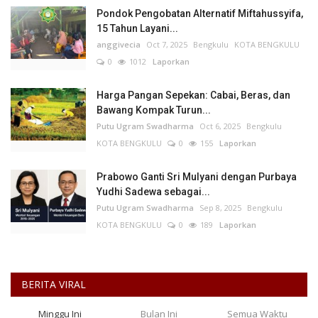
Pondok Pengobatan Alternatif Miftahussyifa,
15 Tahun Layani...
anggivecia
Oct 7, 2025
Bengkulu
KOTA BENGKULU
0
1012
Laporkan
Harga Pangan Sepekan: Cabai, Beras, dan
Bawang Kompak Turun...
Putu Ugram Swadharma
Oct 6, 2025
Bengkulu
KOTA BENGKULU
0
155
Laporkan
Prabowo Ganti Sri Mulyani dengan Purbaya
Yudhi Sadewa sebagai...
Putu Ugram Swadharma
Sep 8, 2025
Bengkulu
KOTA BENGKULU
0
189
Laporkan
BERITA VIRAL
Minggu Ini
Bulan Ini
Semua Waktu