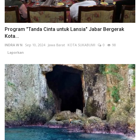
Program "Tanda Cinta untuk Lansia" Jabar Bergerak
Kota...
INDRA W N
Sep 10, 2024
Jawa Barat
KOTA SUKABUMI
0
98
Laporkan