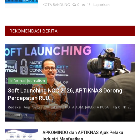
KOTA BANDUNG
0
18
Laporkan
REKOMENDASI BERITA
Informasi Journalism
Soft Launching NCC 2026, APTIKNAS Dorong
Percepatan RUU...
Redaksi
Aug 7, 2026
DKI Jakarta
KOTA ADM. JAKARTA PUSAT
0
20
Laporkan
APKOMINDO dan APTIKNAS Ajak Pelaku
Industri Manfaatkan...