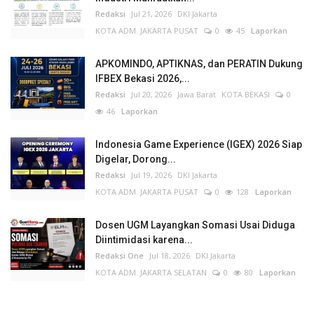
Redaksi
Jul 21, 2026
DKI Jakarta
KOTA ADM. JAKARTA PUSAT
0
45
Laporkan
APKOMINDO, APTIKNAS, dan PERATIN Dukung
IFBEX Bekasi 2026,...
Redaksi
Jul 20, 2026
Jawa Barat
KOTA BEKASI
0
46
Laporkan
Indonesia Game Experience (IGEX) 2026 Siap
Digelar, Dorong...
Redaksi
Jul 19, 2026
DKI Jakarta
KOTA ADM. JAKARTA PUSAT
0
128
Laporkan
Dosen UGM Layangkan Somasi Usai Diduga
Diintimidasi karena...
Redaksi One
Jul 18, 2026
DKI Jakarta
KOTA ADM. JAKARTA SELATAN
0
80
Laporkan