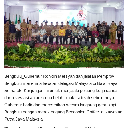
Keamanan
Kejahatan
Cybers Event
UMKM & Ekonomi Kreatif
Pekerja Migran Indonesia
Bengkulu_Gubernur Rohidin Mersyah dan jajaran Pemprov
Ekonomi
Bengkulu menerima lawatan delegasi Malaysia di Balai Raya
Semarak, Kunjungan ini untuk menjajaki peluang kerja sama
Pendidikan
dan investasi antar kedua belah pihak, setelah sebelumnya
Gubernur hadir dan meresmikan secara langsung gerai kopi
Informasi Journalism
Bengkulu dengan merek dagang Bencoolen Coffee di kawasan
Putra Jaya Malaysia.
Olahraga