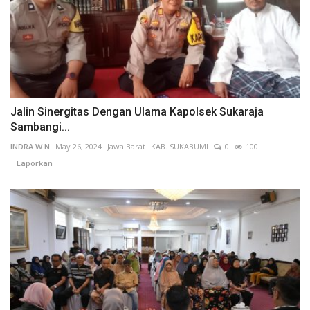
Jalin Sinergitas Dengan Ulama Kapolsek Sukaraja
Sambangi...
INDRA W N
May 26, 2024
Jawa Barat
KAB. SUKABUMI
0
100
Laporkan