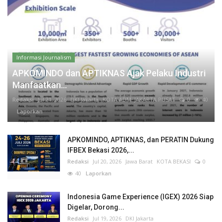
Informasi Journalism
APKOMINDO dan APTIKNAS Ajak Pelaku Industri
Manfaatkan...
Redaksi
Jul 21, 2026
DKI Jakarta
KOTA ADM. JAKARTA PUSAT
0
40
Laporkan
APKOMINDO, APTIKNAS, dan PERATIN Dukung
IFBEX Bekasi 2026,...
Redaksi
Jul 20, 2026
Jawa Barat
KOTA BEKASI
0
40
Laporkan
Indonesia Game Experience (IGEX) 2026 Siap
Digelar, Dorong...
Redaksi
Jul 19, 2026
DKI Jakarta