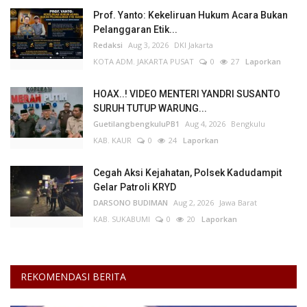
Prof. Yanto: Kekeliruan Hukum Acara Bukan
Pelanggaran Etik...
Redaksi
Aug 3, 2026
DKI Jakarta
KOTA ADM. JAKARTA PUSAT
0
27
Laporkan
HOAX..! VIDEO MENTERI YANDRI SUSANTO
SURUH TUTUP WARUNG...
GuetilangbengkuluPB1
Aug 4, 2026
Bengkulu
KAB. KAUR
0
24
Laporkan
Cegah Aksi Kejahatan, Polsek Kadudampit
Gelar Patroli KRYD
DARSONO BUDIMAN
Aug 2, 2026
Jawa Barat
KAB. SUKABUMI
0
20
Laporkan
REKOMENDASI BERITA