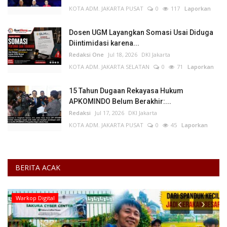
KOTA ADM. JAKARTA PUSAT
0
117
Laporkan
Dosen UGM Layangkan Somasi Usai Diduga
Diintimidasi karena...
Redaksi One
Jul 18, 2026
DKI Jakarta
KOTA ADM. JAKARTA SELATAN
0
71
Laporkan
15 Tahun Dugaan Rekayasa Hukum
APKOMINDO Belum Berakhir:...
Redaksi
Jul 17, 2026
DKI Jakarta
KOTA ADM. JAKARTA PUSAT
0
45
Laporkan
BERITA ACAK
Perempuan/Anak