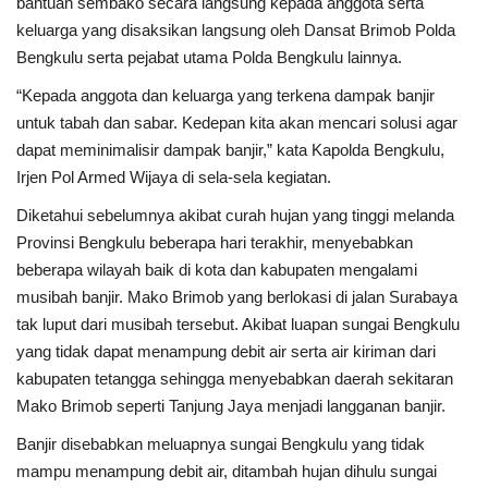
bantuan sembako secara langsung kepada anggota serta
keluarga yang disaksikan langsung oleh Dansat Brimob Polda
Kesehatan
Bengkulu serta pejabat utama Polda Bengkulu lainnya.
“Kepada anggota dan keluarga yang terkena dampak banjir
Layanan Publik
untuk tabah dan sabar. Kedepan kita akan mencari solusi agar
dapat meminimalisir dampak banjir,” kata Kapolda Bengkulu,
Perempuan/Anak
Irjen Pol Armed Wijaya di sela-sela kegiatan.
Diketahui sebelumnya akibat curah hujan yang tinggi melanda
Provinsi Bengkulu beberapa hari terakhir, menyebabkan
beberapa wilayah baik di kota dan kabupaten mengalami
musibah banjir. Mako Brimob yang berlokasi di jalan Surabaya
tak luput dari musibah tersebut. Akibat luapan sungai Bengkulu
yang tidak dapat menampung debit air serta air kiriman dari
kabupaten tetangga sehingga menyebabkan daerah sekitaran
Mako Brimob seperti Tanjung Jaya menjadi langganan banjir.
Banjir disebabkan meluapnya sungai Bengkulu yang tidak
mampu menampung debit air, ditambah hujan dihulu sungai