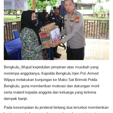
Keamanan
Kejahatan
Cybers Event
UMKM & Ekonomi Kreatif
Pekerja Migran Indonesia
Bengkulu_Wujud kepedulian pimpinan atas musibah yang
Ekonomi
menimpa anggotanya, Kapolda Bengkulu Irjen Pol. Armed
Wijaya melakukan kunjungan ke Mako Sat Brimob Polda
Pendidikan
Bengkulu, guna memberikan motivasi dan dukungan moril
serta materil kepada anggota dan keluarga yang terkena
Informasi Journalism
dampak banjir.
Pada kesempatan itu jenderal bintang dua tersebut memberikan
Olahraga