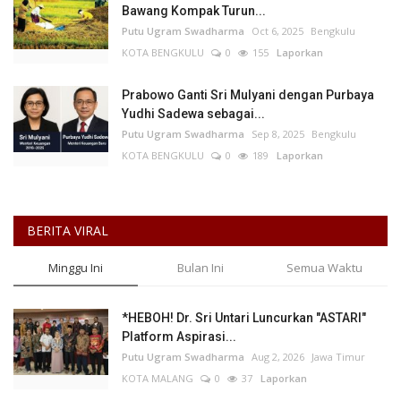
Bawang Kompak Turun...
Putu Ugram Swadharma
Oct 6, 2025
Bengkulu
KOTA BENGKULU
0
155
Laporkan
Prabowo Ganti Sri Mulyani dengan Purbaya
Yudhi Sadewa sebagai...
Putu Ugram Swadharma
Sep 8, 2025
Bengkulu
KOTA BENGKULU
0
189
Laporkan
BERITA VIRAL
Minggu Ini
Bulan Ini
Semua Waktu
*HEBOH! Dr. Sri Untari Luncurkan "ASTARI"
Platform Aspirasi...
Putu Ugram Swadharma
Aug 2, 2026
Jawa Timur
KOTA MALANG
0
37
Laporkan