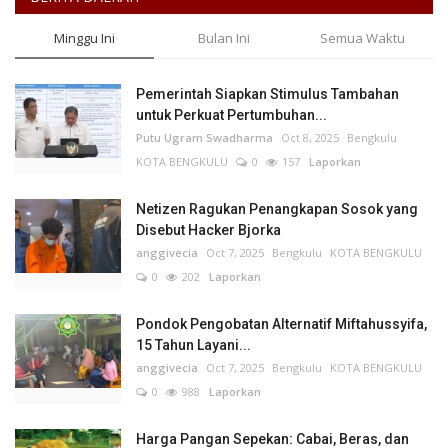
Minggu Ini
Bulan Ini
Semua Waktu
Pemerintah Siapkan Stimulus Tambahan
untuk Perkuat Pertumbuhan...
Putu Ugram Swadharma
Oct 8, 2025
Bengkulu
KOTA BENGKULU
0
157
Laporkan
Netizen Ragukan Penangkapan Sosok yang
Disebut Hacker Bjorka
anggivecia
Oct 7, 2025
Bengkulu
KOTA BENGKULU
0
202
Laporkan
Pondok Pengobatan Alternatif Miftahussyifa,
15 Tahun Layani...
anggivecia
Oct 7, 2025
Bengkulu
KOTA BENGKULU
0
988
Laporkan
Harga Pangan Sepekan: Cabai, Beras, dan