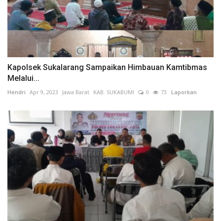
Kapolsek Sukalarang Sampaikan Himbauan Kamtibmas
Melalui...
Hendri
Apr 9, 2023
Jawa Barat
KAB. SUKABUMI
0
73
Laporkan