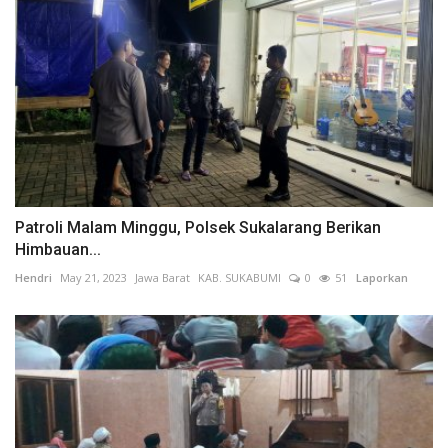
Patroli Malam Minggu, Polsek Sukalarang Berikan
Himbauan...
Hendri
May 21, 2023
Jawa Barat
KAB. SUKABUMI
0
51
Laporkan