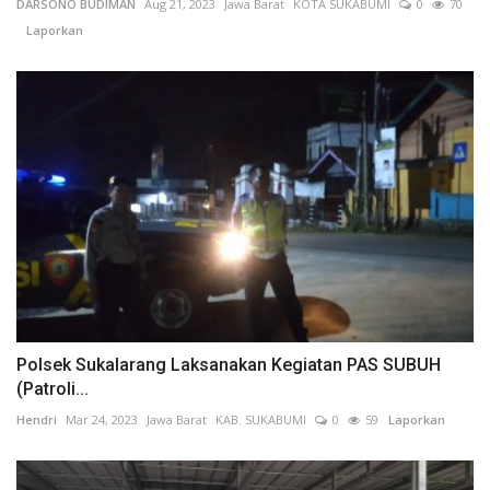
DARSONO BUDIMAN
Aug 21, 2023
Jawa Barat
KOTA SUKABUMI
0
70
Laporkan
Polsek Sukalarang Laksanakan Kegiatan PAS SUBUH
(Patroli...
Hendri
Mar 24, 2023
Jawa Barat
KAB. SUKABUMI
0
59
Laporkan