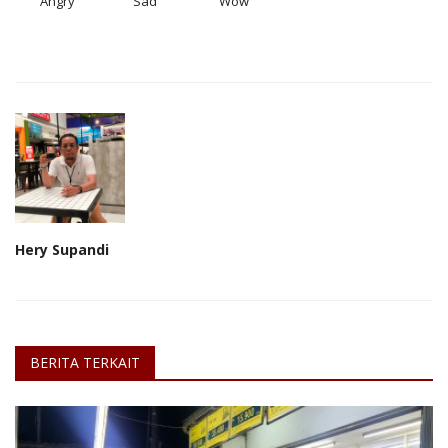
Angry
Sad
Wow
Hery Supandi
BERITA TERKAIT