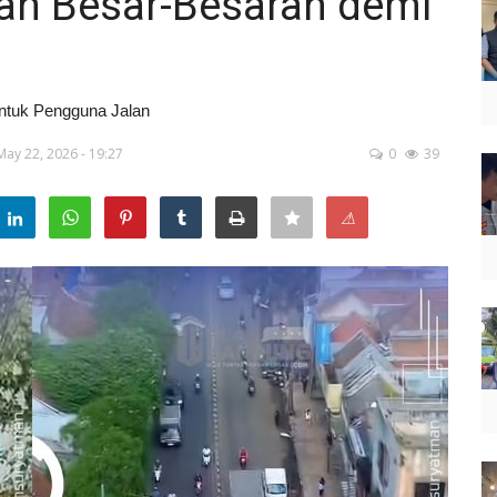
an Besar-Besaran demi
ntuk Pengguna Jalan
May 22, 2026 - 19:27
0
39
⚠