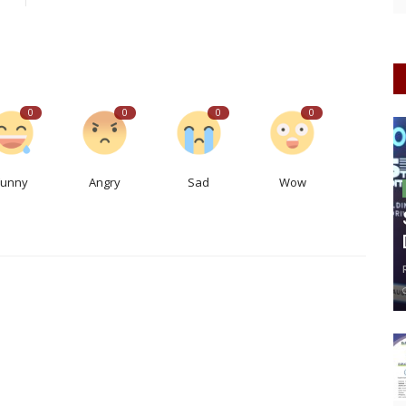
0
0
0
0
Funny
Angry
Sad
Wow