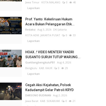
Jawa Timur
KOTA MALANG
0
40
Laporkan
Prof. Yanto: Kekeliruan Hukum
Acara Bukan Pelanggaran Etik...
Redaksi
Aug 3, 2026
DKI Jakarta
KOTA ADM. JAKARTA PUSAT
0
33
Laporkan
HOAX..! VIDEO MENTERI YANDRI
SUSANTO SURUH TUTUP WARUNG...
GuetilangbengkuluPB1
Aug 4, 2026
Bengkulu
KAB. KAUR
0
29
Laporkan
Cegah Aksi Kejahatan, Polsek
Kadudampit Gelar Patroli KRYD
DARSONO BUDIMAN
Aug 2, 2026
Jawa Barat
KAB. SUKABUMI
0
21