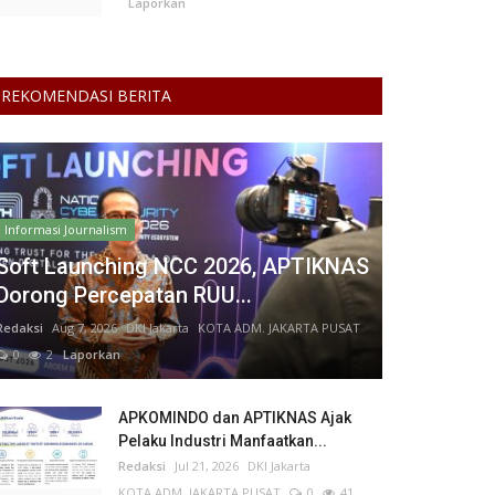
Laporkan
REKOMENDASI BERITA
Informasi Journalism
Soft Launching NCC 2026, APTIKNAS
Dorong Percepatan RUU...
Redaksi
Aug 7, 2026
DKI Jakarta
KOTA ADM. JAKARTA PUSAT
0
2
Laporkan
APKOMINDO dan APTIKNAS Ajak
Pelaku Industri Manfaatkan...
Redaksi
Jul 21, 2026
DKI Jakarta
KOTA ADM. JAKARTA PUSAT
0
41