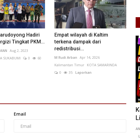
arudoyong Hadiri
Empat wilayah di Kaltim
Ekonomi
rgizi Tingkat PKM...
terkena dampak dari
redistribusi...
IMAN
Aug 2, 2023
M Rudi Arban
Apr 14, 2026
A SUKABUMI
0
60
Kalimantan Timur
KOTA SAMARINDA
0
35
Laporkan
ang,
Nilai Tukar Rupiah Masih Tertekan,
K
Email
Pelaku Usaha Diminta...
L
FerddyIzaac
May 20, 2026
DKI Jakarta
A
KOTA ADM. JAKARTA PUSAT
0
84
Laporkan
L