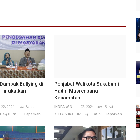
 Dampak Bullying di
Penjabat Walikota Sukabumi
 Tingkatkan
Hadiri Musrenbang
.
Kecamatan...
 22, 2024
Jawa Barat
INDRA W N
Jan 22, 2024
Jawa Barat
I
0
89
Laporkan
KOTA SUKABUMI
0
59
Laporkan