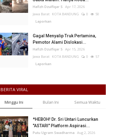
Hafizh Dzulfiqar S
Apr 17, 2026
Jawa Barat
KOTA BANDUNG
0
50
Laporkan
Gagal Menyalip Truk Pertamina,
Pemotor Alami Dislokasi...
Hafizh Dzulfiqar S
Apr 15, 2026
Jawa Barat
KOTA BANDUNG
0
57
Laporkan
BERITA VIRAL
Minggu Ini
Bulan Ini
Semua Waktu
*HEBOH! Dr. Sri Untari Luncurkan
"ASTARI" Platform Aspirasi...
Putu Ugram Swadharma
Aug 2, 2026