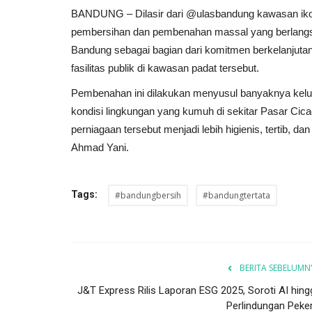
BANDUNG – Dilasir dari @ulasbandung kawasan ikoni
pembersihan dan pembenahan massal yang berlangsung
Bandung sebagai bagian dari komitmen berkelanjutan
fasilitas publik di kawasan padat tersebut.
Pembenahan ini dilakukan menyusul banyaknya keluh
kondisi lingkungan yang kumuh di sekitar Pasar Ci
perniagaan tersebut menjadi lebih higienis, tertib, da
Ahmad Yani.
Tags:
#bandungbersih
#bandungtertata
BERITA SEBELUMN
J&T Express Rilis Laporan ESG 2025, Soroti AI hing
Perlindungan Peker