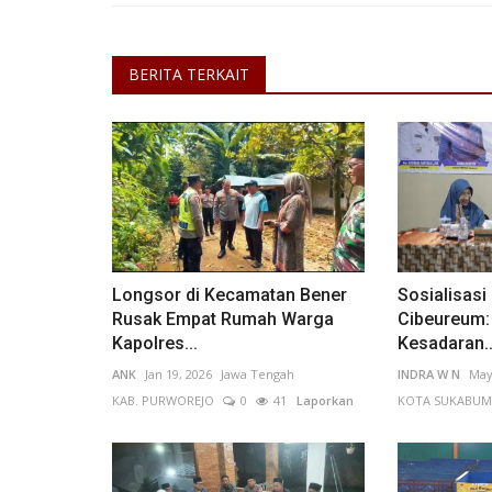
BERITA TERKAIT
Longsor di Kecamatan Bener
Sosialisasi
Rusak Empat Rumah Warga
Cibeureum:
Kapolres...
Kesadaran..
ANK
Jan 19, 2026
Jawa Tengah
INDRA W N
May
KAB. PURWOREJO
0
41
Laporkan
KOTA SUKABUM