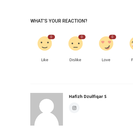
WHAT'S YOUR REACTION?
0
0
0
Like
Dislike
Love
Hafizh Dzulfiqar S