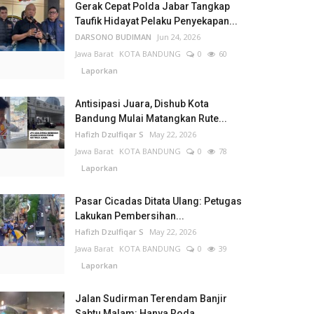
Gerak Cepat Polda Jabar Tangkap
Taufik Hidayat Pelaku Penyekapan...
DARSONO BUDIMAN
Jun 24, 2026
Jawa Barat
KOTA BANDUNG
0
60
Laporkan
Antisipasi Juara, Dishub Kota
Bandung Mulai Matangkan Rute...
Hafizh Dzulfiqar S
May 22, 2026
Jawa Barat
KOTA BANDUNG
0
78
Laporkan
Pasar Cicadas Ditata Ulang: Petugas
Lakukan Pembersihan...
Hafizh Dzulfiqar S
May 22, 2026
Jawa Barat
KOTA BANDUNG
0
39
Laporkan
Jalan Sudirman Terendam Banjir
Sabtu Malam: Hanya Roda...