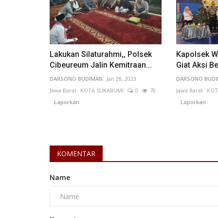
Lakukan Silaturahmi,, Polsek
Kapolsek W
Kalimantan Barat
Cibeureum Jalin Kemitraan...
Giat Aksi Be
DARSONO BUDIMAN
Jan 28, 2023
DARSONO BUD
Jawa Barat
KOTA SUKABUMI
0
70
Jawa Barat
KOT
Laporkan
Laporkan
KOMENTAR
Banjir Terjang Kabupaten Ketap
Name
Ribuan Rumah Terendam
Rahma Brahmana
Aug 21, 2025
Kalimantan Barat
KAB. KETAPANG
0
222
Laporkan