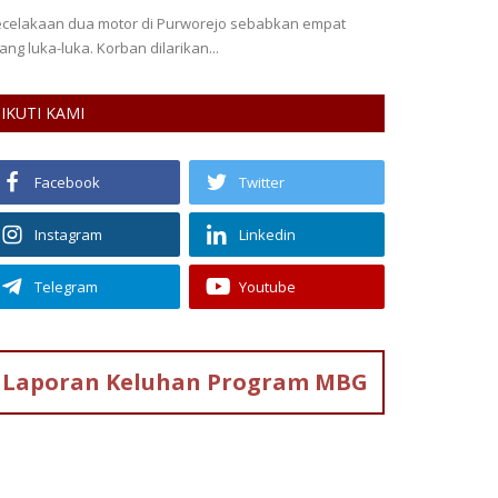
celakaan dua motor di Purworejo sebabkan empat
Program MBG Dip
ang luka-luka. Korban dilarikan...
Hemat Hingga Rp50
IKUTI KAMI
Facebook
Twitter
Instagram
Linkedin
Telegram
Youtube
Laporan Keluhan
Program MBG