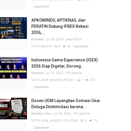
Laporkan
APKOMINDO, APTIKNAS, dan
PERATIN Dukung IFBEX Bekasi
2026,...
Redaksi
Jul 20, 2026
Jawa Barat
KOTA BEKASI
0
42
Laporkan
Indonesia Game Experience (IGEX)
2026 Siap Digelar, Dorong...
Redaksi
Jul 19, 2026
DKI Jakarta
KOTA ADM. JAKARTA PUSAT
0
120
Laporkan
Dosen UGM Layangkan Somasi Usai
Diduga Diintimidasi karena...
Redaksi One
Jul 18, 2026
DKI Jakarta
KOTA ADM. JAKARTA SELATAN
0
75
Laporkan