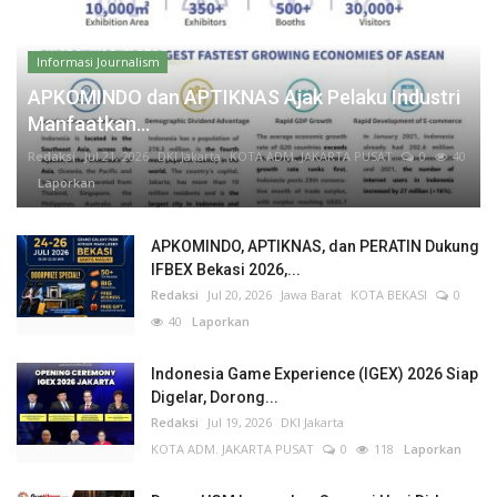
Informasi Journalism
APKOMINDO dan APTIKNAS Ajak Pelaku Industri
Manfaatkan...
Redaksi
Jul 21, 2026
DKI Jakarta
KOTA ADM. JAKARTA PUSAT
0
40
Laporkan
APKOMINDO, APTIKNAS, dan PERATIN Dukung
IFBEX Bekasi 2026,...
Redaksi
Jul 20, 2026
Jawa Barat
KOTA BEKASI
0
40
Laporkan
Indonesia Game Experience (IGEX) 2026 Siap
Digelar, Dorong...
Redaksi
Jul 19, 2026
DKI Jakarta
KOTA ADM. JAKARTA PUSAT
0
118
Laporkan