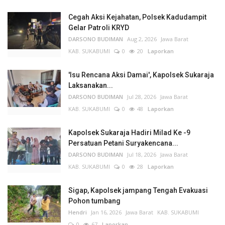
Cegah Aksi Kejahatan, Polsek Kadudampit
Gelar Patroli KRYD
DARSONO BUDIMAN
Aug 2, 2026
Jawa Barat
KAB. SUKABUMI
0
20
Laporkan
'Isu Rencana Aksi Damai', Kapolsek Sukaraja
Laksanakan...
DARSONO BUDIMAN
Jul 28, 2026
Jawa Barat
KAB. SUKABUMI
0
48
Laporkan
Kapolsek Sukaraja Hadiri Milad Ke -9
Persatuan Petani Suryakencana...
DARSONO BUDIMAN
Jul 18, 2026
Jawa Barat
KAB. SUKABUMI
0
28
Laporkan
Sigap, Kapolsek jampang Tengah Evakuasi
Pohon tumbang
Hendri
Jan 16, 2026
Jawa Barat
KAB. SUKABUMI
0
67
Laporkan