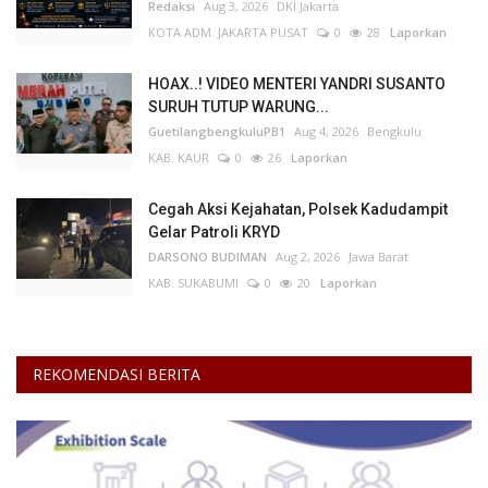
Redaksi
Aug 3, 2026
DKI Jakarta
KOTA ADM. JAKARTA PUSAT
0
28
Laporkan
HOAX..! VIDEO MENTERI YANDRI SUSANTO
SURUH TUTUP WARUNG...
GuetilangbengkuluPB1
Aug 4, 2026
Bengkulu
KAB. KAUR
0
26
Laporkan
Cegah Aksi Kejahatan, Polsek Kadudampit
Gelar Patroli KRYD
DARSONO BUDIMAN
Aug 2, 2026
Jawa Barat
KAB. SUKABUMI
0
20
Laporkan
REKOMENDASI BERITA