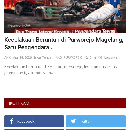
Kecelakaan Beruntun di Purworejo-Magelang,
I
Satu Pengendara...
H
ANK
Apr 14, 2026
Jawa Tengah
KAB. PURWOREJO
0
46
Laporkan
Si
L
Kecelakaan beruntun di Ketosari, Purworejo, libatkan bus Trans
Jateng dan tiga kendaraan....
IKUTI KAMI
Facebook
Twitter