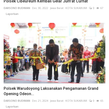
Polsek Cibeureum Kembali Gelar Jum'at Curhat
DARSONO BUDIMAN
Dec 30, 2022
Jawa Barat
KOTA SUKABUMI
0
67
Laporkan
Polsek Warudoyong Laksanakan Pengamanan Grand
Opening Odeon...
DARSONO BUDIMAN
Dec 21, 2024
Jawa Barat
KOTA SUKABUMI
0
65
Laporkan