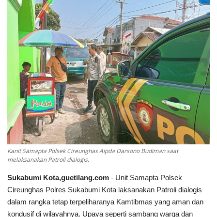
Keamanan
Kejahatan
Cybers Event
UMKM & Ekonomi Kreatif
Pekerja Migran Indonesia
Ekonomi
Kanit Samapta Polsek Cireunghas Aipda Darsono Budiman saat
melaksanakan Patroli dialogis.
Pendidikan
Sukabumi Kota,guetilang.com
- Unit Samapta Polsek
Informasi Journalism
Cireunghas Polres Sukabumi Kota laksanakan Patroli dialogis
dalam rangka tetap terpeliharanya Kamtibmas yang aman dan
kondusif di wilayahnya. Upaya seperti sambang warga dan
Olahraga