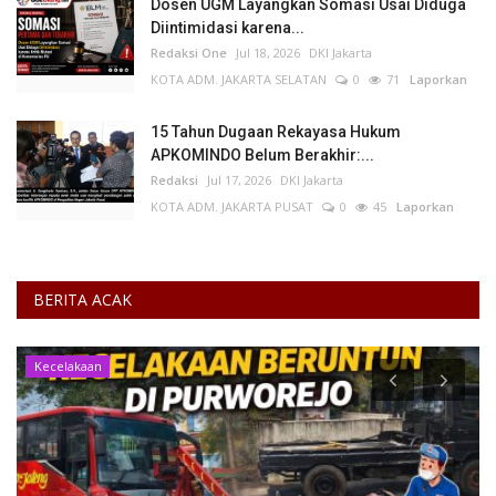
Dosen UGM Layangkan Somasi Usai Diduga
Diintimidasi karena...
Redaksi One
Jul 18, 2026
DKI Jakarta
KOTA ADM. JAKARTA SELATAN
0
71
Laporkan
15 Tahun Dugaan Rekayasa Hukum
APKOMINDO Belum Berakhir:...
Redaksi
Jul 17, 2026
DKI Jakarta
KOTA ADM. JAKARTA PUSAT
0
45
Laporkan
BERITA ACAK
Kecelakaan