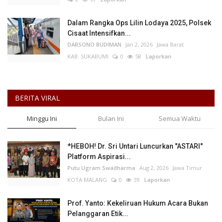
Dalam Rangka Ops Lilin Lodaya 2025, Polsek
Cisaat Intensifkan...
DARSONO BUDIMAN
Jan 2, 2026
Jawa Barat
KAB. SUKABUMI
0
58
Laporkan
BERITA VIRAL
Minggu Ini
Bulan Ini
Semua Waktu
*HEBOH! Dr. Sri Untari Luncurkan "ASTARI"
Platform Aspirasi...
Putu Ugram Swadharma
Aug 2, 2026
Jawa Timur
KOTA MALANG
0
39
Laporkan
Prof. Yanto: Kekeliruan Hukum Acara Bukan
Pelanggaran Etik...