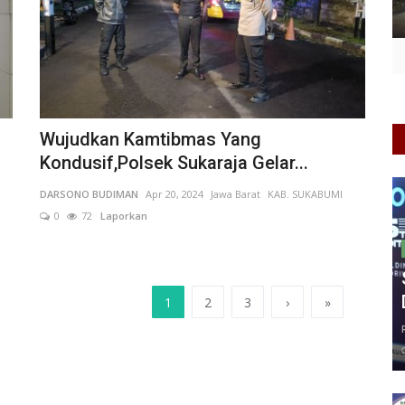
Wujudkan Kamtibmas Yang
Kondusif,Polsek Sukaraja Gelar...
DARSONO BUDIMAN
Apr 20, 2024
Jawa Barat
KAB. SUKABUMI
0
72
Laporkan
1
2
3
›
»