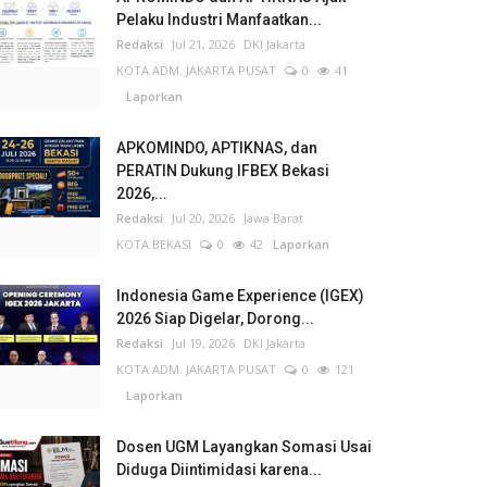
Pelaku Industri Manfaatkan...
Redaksi
Jul 21, 2026
DKI Jakarta
KOTA ADM. JAKARTA PUSAT
0
41
Laporkan
APKOMINDO, APTIKNAS, dan
PERATIN Dukung IFBEX Bekasi
2026,...
Redaksi
Jul 20, 2026
Jawa Barat
KOTA BEKASI
0
42
Laporkan
Indonesia Game Experience (IGEX)
2026 Siap Digelar, Dorong...
Redaksi
Jul 19, 2026
DKI Jakarta
KOTA ADM. JAKARTA PUSAT
0
121
Laporkan
Dosen UGM Layangkan Somasi Usai
Diduga Diintimidasi karena...