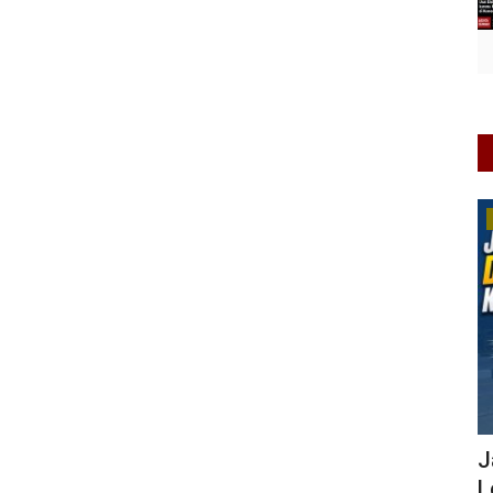
Keamanan
aslon
Jalur Kalijambe Purworejo Dibangun
M
Lebih Aman, Keselamatan...
P