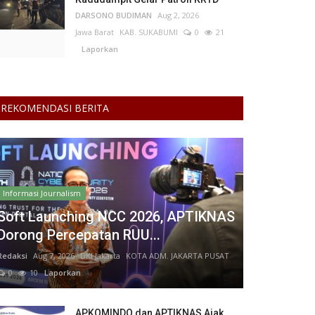
DARSONO BUDIMAN
Aug 2, 2026
Jawa Barat
KAB. SUKABUMI
0
21
Laporkan
REKOMENDASI BERITA
Informasi Journalism
Soft Launching NCC 2026, APTIKNAS
Dorong Percepatan RUU...
Redaksi
Aug 7, 2026
DKI Jakarta
KOTA ADM. JAKARTA PUSAT
0
10
Laporkan
APKOMINDO dan APTIKNAS Ajak