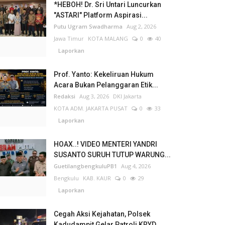
*HEBOH! Dr. Sri Untari Luncurkan
"ASTARI" Platform Aspirasi...
Putu Ugram Swadharma
Aug 2, 2026
Jawa Timur
KOTA MALANG
0
40
Laporkan
Prof. Yanto: Kekeliruan Hukum
Acara Bukan Pelanggaran Etik...
Redaksi
Aug 3, 2026
DKI Jakarta
KOTA ADM. JAKARTA PUSAT
0
33
Laporkan
HOAX..! VIDEO MENTERI YANDRI
SUSANTO SURUH TUTUP WARUNG...
GuetilangbengkuluPB1
Aug 4, 2026
Bengkulu
KAB. KAUR
0
29
Laporkan
Cegah Aksi Kejahatan, Polsek
Kadudampit Gelar Patroli KRYD