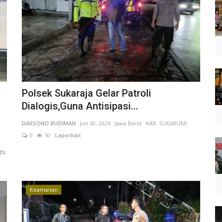
Polsek Sukaraja Gelar Patroli
Dialogis,Guna Antisipasi...
DARSONO BUDIMAN
Jun 30, 2024
Jawa Barat
KAB. SUKABUMI
0
50
Laporkan
is
Keamanan