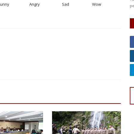
Funny
Angry
Sad
Wow
bersama tim Neuraworks berlangsung...
pe