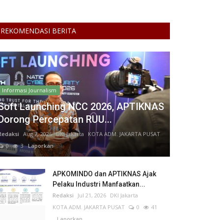
REKOMENDASI BERITA
Informasi Journalism
Soft Launching NCC 2026, APTIKNAS
Dorong Percepatan RUU...
Redaksi
Aug 7, 2026
DKI Jakarta
KOTA ADM. JAKARTA PUSAT
0
3
Laporkan
APKOMINDO dan APTIKNAS Ajak
Pelaku Industri Manfaatkan...
Redaksi
Jul 21, 2026
DKI Jakarta
KOTA ADM. JAKARTA PUSAT
0
41
Laporkan