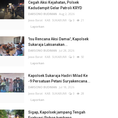
Cegah Aksi Kejahatan, Polsek
Kadudampit Gelar Patroli KRYD
DARSONO BUDIMAN
Aug 2, 2026
Jawa Barat
KAB. SUKABUMI
0
21
Laporkan
'Isu Rencana Aksi Damai', Kapolsek
Sukaraja Laksanakan...
DARSONO BUDIMAN
Jul 28, 2026
Jawa Barat
KAB. SUKABUMI
0
50
Laporkan
Kapolsek Sukaraja Hadiri Milad Ke
-9 Persatuan Petani Suryakencana...
DARSONO BUDIMAN
Jul 18, 2026
Jawa Barat
KAB. SUKABUMI
0
28
Laporkan
Sigap, Kapolsek jampang Tengah
Evakuasi Pohon tumbang