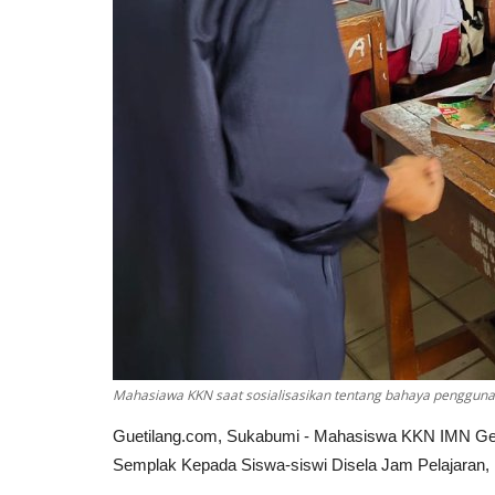
Mahasiawa KKN saat sosialisasikan tentang bahaya penggun
Guetilang.com, Sukabumi - Mahasiswa KKN IMN Gel
Semplak Kepada Siswa-siswi Disela Jam Pelajaran, 