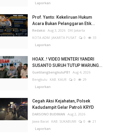
Laporkan
Prof. Yanto: Kekeliruan Hukum
Acara Bukan Pelanggaran Etik...
Redaksi
Aug 3, 2026
DKI Jakarta
KOTA ADM. JAKARTA PUSAT
0
33
Laporkan
HOAX..! VIDEO MENTERI YANDRI
SUSANTO SURUH TUTUP WARUNG...
GuetilangbengkuluPB1
Aug 4, 2026
Bengkulu
KAB. KAUR
0
29
Laporkan
Cegah Aksi Kejahatan, Polsek
Kadudampit Gelar Patroli KRYD
DARSONO BUDIMAN
Aug 2, 2026
Jawa Barat
KAB. SUKABUMI
0
21
Laporkan