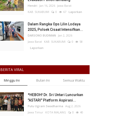
Hendri
Jan 16, 2026
Jawa Barat
KAB. SUKABUMI
0
67
Laporkan
Dalam Rangka Ops Lilin Lodaya
2025, Polsek Cisaat Intensifkan...
DARSONO BUDIMAN
Jan 2, 2026
Jawa Barat
KAB. SUKABUMI
0
58
Laporkan
BERITA VIRAL
Minggu Ini
Bulan Ini
Semua Waktu
*HEBOH! Dr. Sri Untari Luncurkan
"ASTARI" Platform Aspirasi...
Putu Ugram Swadharma
Aug 2, 2026
Jawa Timur
KOTA MALANG
0
40