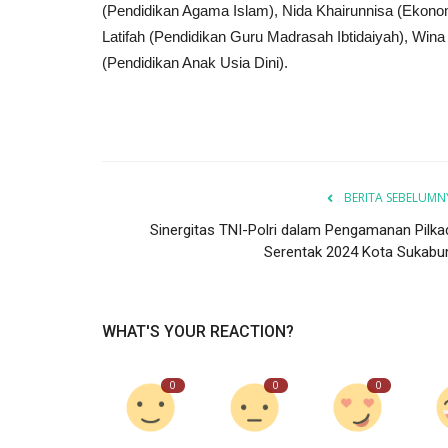
(Pendidikan Agama Islam), Nida Khairunnisa (Ekonom
Latifah (Pendidikan Guru Madrasah Ibtidaiyah), Wina
(Pendidikan Anak Usia Dini).
Politik
BERITA SEBELUMN
Sinergitas TNI-Polri dalam Pengamanan Pilka
Serentak 2024 Kota Sukabu
Peluncuran Pemilihan Kepala D
WHAT'S YOUR REACTION?
(Pilkada) Kota Sukabumi...
0
0
0
INDRA W N
Jun 8, 2024
Jawa Barat
KOTA SUKABUMI
Laporkan