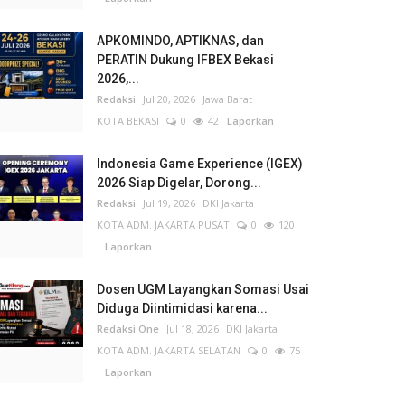
APKOMINDO, APTIKNAS, dan
PERATIN Dukung IFBEX Bekasi
2026,...
Redaksi
Jul 20, 2026
Jawa Barat
KOTA BEKASI
0
42
Laporkan
Indonesia Game Experience (IGEX)
2026 Siap Digelar, Dorong...
Redaksi
Jul 19, 2026
DKI Jakarta
KOTA ADM. JAKARTA PUSAT
0
120
Laporkan
Dosen UGM Layangkan Somasi Usai
Diduga Diintimidasi karena...
Redaksi One
Jul 18, 2026
DKI Jakarta
KOTA ADM. JAKARTA SELATAN
0
75
Laporkan