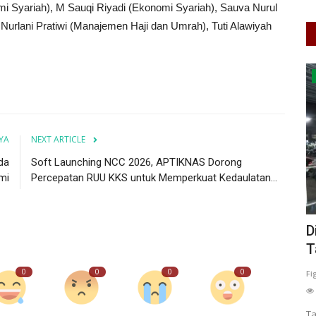
i Syariah), M Sauqi Riyadi (Ekonomi Syariah), Sauva Nurul
 Nurlani Pratiwi (Manajemen Haji dan Umrah), Tuti Alawiyah
Cybers Event
YA
NEXT ARTICLE
da
Soft Launching NCC 2026, APTIKNAS Dorong
mi
Percepatan RUU KKS untuk Memperkuat Kedaulatan...
aerah
Seru dan Penuh Insight! Edukasi AI dari
D
Pak Ramti Warnai...
T
0
0
0
0
0
122
Sella Nur Rahmawati
Apr 15, 2026
Jawa Timur
KAB. MALANG
Fi
0
70
Laporkan
Edukasi pemanfaatan AI yang dibawakan oleh Pak Ramti
Ta