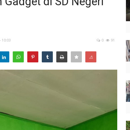
Gadget di SD Negeri
- 10:03
0
91
⚠