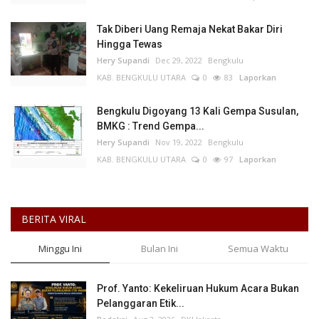
Tak Diberi Uang Remaja Nekat Bakar Diri
Hingga Tewas
Hery Supandi
Dec 29, 2022
Bengkulu
KAB. BENGKULU UTARA
0
83
Laporkan
Bengkulu Digoyang 13 Kali Gempa Susulan,
BMKG : Trend Gempa...
Hery Supandi
Nov 19, 2022
Bengkulu
KAB. BENGKULU UTARA
0
97
Laporkan
BERITA VIRAL
Minggu Ini
Bulan Ini
Semua Waktu
Prof. Yanto: Kekeliruan Hukum Acara Bukan
Pelanggaran Etik...