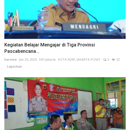
Kegiatan Belajar Mengajar di Tiga Provinsi
Pascabencana...
haroine
Jan 26, 2026
DKI Jakarta
KOTA ADM. JAKARTA PUSAT
0
52
Laporkan