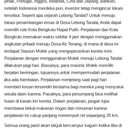
pihak, Portugis, Inggris, Belanda, Cina dan Jepang. Bahkan,
setelah Indonesia merdeka pun, investor tetap mengincar lokasi
Kesehatan
tersebut. Seperti apa sejarah Lebong Tandai? Untuk menuju
lokasi penambangan emas di Desa Lebong Tandai, Anda dapat
Layanan Publik
memilih rute Kota Bengkulu-Napal Putih. Perjalanan dari Kota
Bengkulu memakan waktu sekitar 4 jam dengan menggunakan
Perempuan/Anak
angkutan pribadi menuju Desa Air Tenang, di mana di desa ini
terdapat Stasiun Molek yang mengoperasikan kereta mini.
Perjalanan dengan menggunakan Molek menuju Lebong Tandai
dilakukan pagi hari. Biasanya, para masinis Molek memilih
berjalan beriringan, tujuannya untuk mempermudah perjalanan
jika ada hambatan. Perjalanan menjelang saat pagi hari
memberi kesan tersendiri terutama bagi mereka yang menyukai
wisata alam karena. Pasalnya, para penumpang bisa melihat
hutan di kanan kiri kereta. Dalam perjalanan, jangan lupa
membawa bekal makanan ringan dan minuman karena
perjalanan ini cukup panjang menempuh rel sepanjang 35 km.
Semua orang pasti akan takjub bercampur kagum ketika tiba di