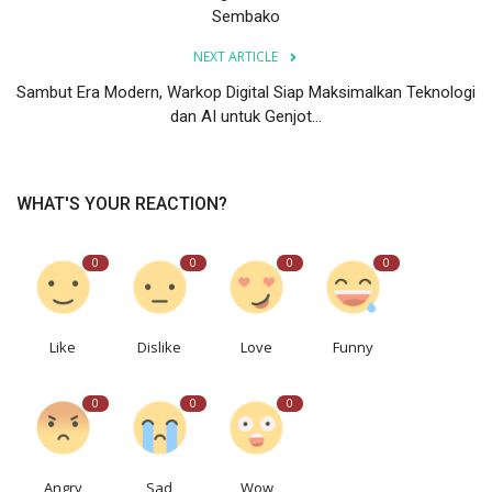
Sembako
NEXT ARTICLE
Sambut Era Modern, Warkop Digital Siap Maksimalkan Teknologi
dan AI untuk Genjot...
WHAT'S YOUR REACTION?
0
0
0
0
Like
Dislike
Love
Funny
0
0
0
Angry
Sad
Wow