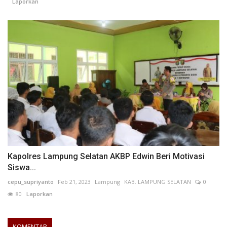
Laporkan
Kapolres Lampung Selatan AKBP Edwin Beri Motivasi
Siswa...
cepu_supriyanto
Feb 21, 2023
Lampung
KAB. LAMPUNG SELATAN
0
80
Laporkan
KOMENTAR