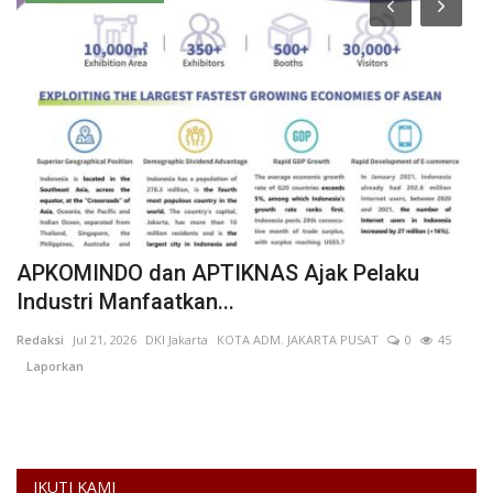
APKOMINDO dan APTIKNAS Ajak Pelaku
D
Industri Manfaatkan...
K
Redaksi
Jul 21, 2026
DKI Jakarta
KOTA ADM. JAKARTA PUSAT
0
45
AN
Laporkan
DP
UM
IKUTI KAMI