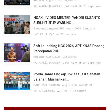
Redaksi
Aug 3, 2026
DKI Jakarta
KOTA ADM. JAKARTA PUSAT
0
39
Laporkan
HOAX..! VIDEO MENTERI YANDRI SUSANTO
SURUH TUTUP WARUNG...
GuetilangbengkuluPB1
Aug 4, 2026
Bengkulu
KAB. KAUR
0
35
Laporkan
Soft Launching NCC 2026, APTIKNAS Dorong
Percepatan RUU...
Redaksi
Aug 7, 2026
DKI Jakarta
KOTA ADM. JAKARTA PUSAT
0
20
Laporkan
Polda Jabar Ungkap 352 Kasus Kejahatan
Jalanan, Musnahkan...
DARSONO BUDIMAN
Aug 8, 2026
Jawa Barat
KOTA BANDUNG
0
18
Laporkan