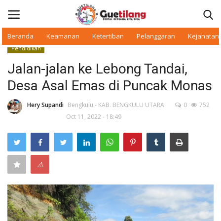
Beranda
Keamanan
Ketertiban
Pelanggaran
Kejahatan
Pendidikan
Masuk
Daftar
Jalan-jalan ke Lebong Tandai,
Desa Asal Emas di Puncak Monas
Beranda
Hery Supandi
Bengkulu - KAB. BENGKULU UTARA
0
752
Daerah
Oct 11, 2022 - 18:49
Makan Bergizi
Warkop Digital
⚠
Pelanggaran
Ketertiban