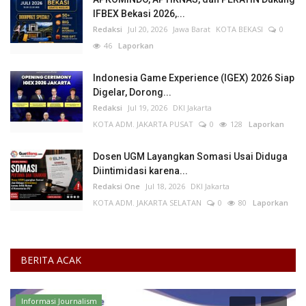
IFBEX Bekasi 2026,...
Redaksi
Jul 20, 2026
Jawa Barat
KOTA BEKASI
0
46
Laporkan
Indonesia Game Experience (IGEX) 2026 Siap
Digelar, Dorong...
Redaksi
Jul 19, 2026
DKI Jakarta
KOTA ADM. JAKARTA PUSAT
0
128
Laporkan
Dosen UGM Layangkan Somasi Usai Diduga
Diintimidasi karena...
Redaksi One
Jul 18, 2026
DKI Jakarta
KOTA ADM. JAKARTA SELATAN
0
80
Laporkan
BERITA ACAK
Informasi Journalism