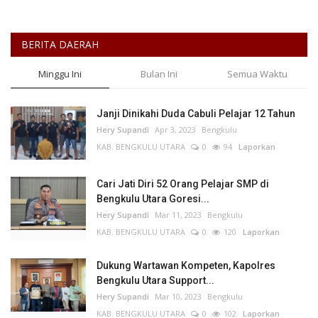
BERITA DAERAH
Minggu Ini
Bulan Ini
Semua Waktu
Janji Dinikahi Duda Cabuli Pelajar 12 Tahun
Hery Supandi
Apr 3, 2023
Bengkulu
KAB. BENGKULU UTARA
0
94
Laporkan
Cari Jati Diri 52 Orang Pelajar SMP di
Bengkulu Utara Goresi...
Hery Supandi
Mar 11, 2023
Bengkulu
KAB. BENGKULU UTARA
0
120
Laporkan
Dukung Wartawan Kompeten, Kapolres
Bengkulu Utara Support...
Hery Supandi
Mar 10, 2023
Bengkulu
KAB. BENGKULU UTARA
0
102
Laporkan