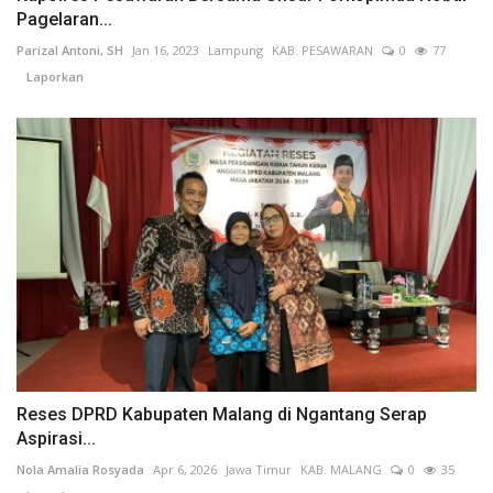
Pagelaran...
Parizal Antoni, SH
Jan 16, 2023
Lampung
KAB. PESAWARAN
0
77
Laporkan
Reses DPRD Kabupaten Malang di Ngantang Serap
Aspirasi...
Nola Amalia Rosyada
Apr 6, 2026
Jawa Timur
KAB. MALANG
0
35