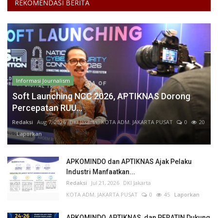
REKOMENDASI BERITA
Informasi Journalism
Soft Launching NCC 2026, APTIKNAS Dorong
Percepatan RUU...
Redaksi
Aug 7, 2026
DKI Jakarta
KOTA ADM. JAKARTA PUSAT
0
20
Laporkan
APKOMINDO dan APTIKNAS Ajak Pelaku
Industri Manfaatkan...
Redaksi
Jul 21, 2026
DKI Jakarta
KOTA ADM. JAKARTA PUSAT
0
45
Laporkan
APKOMINDO, APTIKNAS, dan PERATIN Dukung