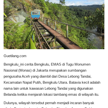
Keamanan
Kejahatan
Cybers Event
UMKM & Ekonomi Kreatif
Guetilang.com
Pekerja Migran Indonesia
Bengkulu_ini cerita Bengkulu, EMAS di Tugu Monumen
Ekonomi
Nasional (Monas) di Jakarta merupakan sumbangan
pengusaha Aceh yang diambil dari Desa Lebong Tandai,
Pendidikan
Kecamatan Napal Putih, Bengkulu Utara. Batavia kecil adalah
nama lain untuk kawasan Lebong Tandai yang digunakan
Informasi Journalism
Belanda ketika menjarah lokasi tambang emas di wilayah itu.
Dulunya, wilayah tersebut pernah menjadi incaran banyak
Olahraga