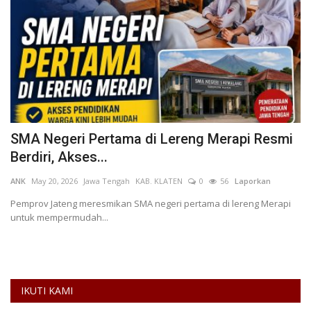
an
SMA Negeri Pertama di Lereng Merapi Resmi
K
Berdiri, Akses...
R
ANK
May 20, 2026
Jawa Tengah
KAB. KLATEN
0
56
Laporkan
AN
Pemprov Jateng meresmikan SMA negeri pertama di lereng Merapi
Ke
untuk mempermudah...
ra
IKUTI KAMI