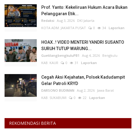
Prof. Yanto: Kekeliruan Hukum Acara Bukan
Pelanggaran Etik...
Redaksi
Aug 3, 2026
DKI Jakarta
KOTA ADM. JAKARTA PUSAT
0
34
Laporkan
HOAX..! VIDEO MENTERI YANDRI SUSANTO
SURUH TUTUP WARUNG...
GuetilangbengkuluPB1
Aug 4, 2026
Bengkulu
KAB. KAUR
0
31
Laporkan
Cegah Aksi Kejahatan, Polsek Kadudampit
Gelar Patroli KRYD
DARSONO BUDIMAN
Aug 2, 2026
Jawa Barat
KAB. SUKABUMI
0
22
Laporkan
REKOMENDASI BERITA