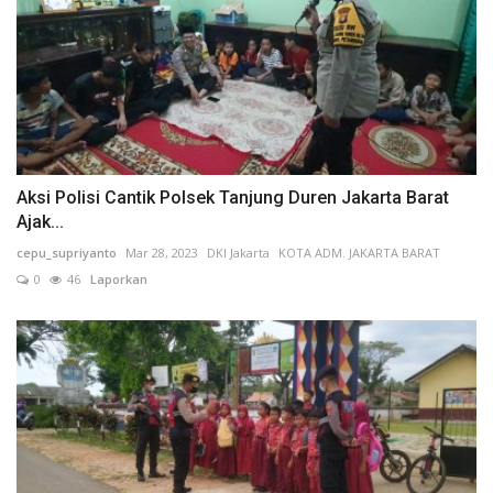
Aksi Polisi Cantik Polsek Tanjung Duren Jakarta Barat
Ajak...
cepu_supriyanto
Mar 28, 2023
DKI Jakarta
KOTA ADM. JAKARTA BARAT
0
46
Laporkan