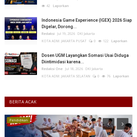
42
Laporkan
Indonesia Game Experience (IGEX) 2026 Siap
Digelar, Dorong...
Redaksi
Jul 19, 2026
DKI Jakarta
KOTA ADM. JAKARTA PUSAT
0
122
Laporkan
Dosen UGM Layangkan Somasi Usai Diduga
Diintimidasi karena...
Redaksi One
Jul 18, 2026
DKI Jakarta
KOTA ADM. JAKARTA SELATAN
0
76
Laporkan
BERITA ACAK
Pendidikan