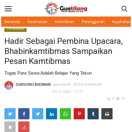
Beranda
Keamanan
Ketertiban
Pelanggaran
Kejahatan
Pendidikan
Masuk
Daftar
Hadir Sebagai Pembina Upacara,
Bhabinkamtibmas Sampaikan
Beranda
Pesan Kamtibmas
Daerah
Tugas Para Siswa Adalah Belajar Yang Tekun
Makan Bergizi
DARSONO BUDIMAN
Jawa Barat - KOTA SUKABUMI
Oct 3, 2022 - 11:15
Warkop Digital
0
75
Pelanggaran
⚠
Ketertiban