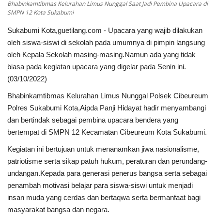
Bhabinkamtibmas Kelurahan Limus Nunggal Saat Jadi Pembina Upacara di
SMPN 12 Kota Sukabumi
Kesehatan
Sukabumi Kota,guetilang.com - Upacara yang wajib dilakukan
oleh siswa-siswi di sekolah pada umumnya di pimpin langsung
Layanan Publik
oleh Kepala Sekolah masing-masing.Namun ada yang tidak
biasa pada kegiatan upacara yang digelar pada Senin ini.
Perempuan/Anak
(03/10/2022)
Bhabinkamtibmas Kelurahan Limus Nunggal Polsek Cibeureum
Polres Sukabumi Kota,Aipda Panji Hidayat hadir menyambangi
dan bertindak sebagai pembina upacara bendera yang
bertempat di SMPN 12 Kecamatan Cibeureum Kota Sukabumi.
Kegiatan ini bertujuan untuk menanamkan jiwa nasionalisme,
patriotisme serta sikap patuh hukum, peraturan dan perundang-
undangan.Kepada para generasi penerus bangsa serta sebagai
penambah motivasi belajar para siswa-siswi untuk menjadi
insan muda yang cerdas dan bertaqwa serta bermanfaat bagi
masyarakat bangsa dan negara.