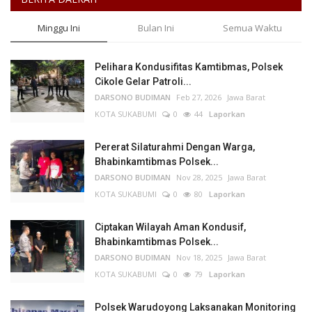
Minggu Ini
Bulan Ini
Semua Waktu
Pelihara Kondusifitas Kamtibmas, Polsek
Cikole Gelar Patroli...
DARSONO BUDIMAN
Feb 27, 2026
Jawa Barat
KOTA SUKABUMI
0
44
Laporkan
Pererat Silaturahmi Dengan Warga,
Bhabinkamtibmas Polsek...
DARSONO BUDIMAN
Nov 28, 2025
Jawa Barat
KOTA SUKABUMI
0
80
Laporkan
Ciptakan Wilayah Aman Kondusif,
Bhabinkamtibmas Polsek...
DARSONO BUDIMAN
Nov 18, 2025
Jawa Barat
KOTA SUKABUMI
0
79
Laporkan
Polsek Warudoyong Laksanakan Monitoring