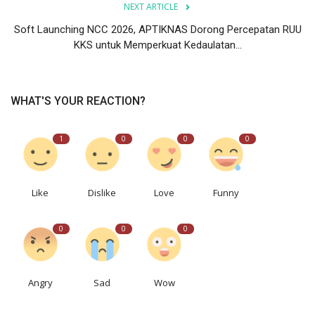
NEXT ARTICLE
Soft Launching NCC 2026, APTIKNAS Dorong Percepatan RUU
KKS untuk Memperkuat Kedaulatan...
WHAT'S YOUR REACTION?
1
0
0
0
Like
Dislike
Love
Funny
0
0
0
Angry
Sad
Wow