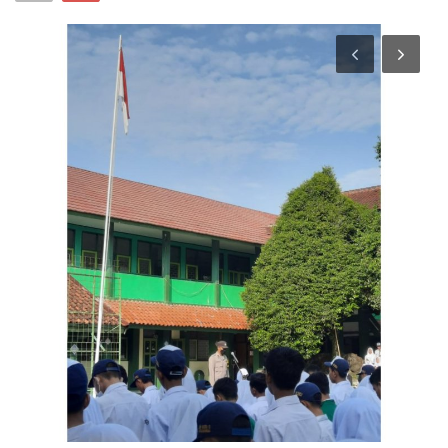
Keamanan
Kejahatan
Cybers Event
UMKM & Ekonomi Kreatif
Pekerja Migran Indonesia
Ekonomi
Pendidikan
Informasi Journalism
Olahraga