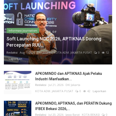
Informasi Journalism
Soft Launching NCC 2026, APTIKNAS Dorong
Percepatan RUU...
Redaksi
Aug 7, 2026
DKI Jakarta
KOTA ADM. JAKARTA PUSAT
0
12
Laporkan
APKOMINDO dan APTIKNAS Ajak Pelaku
Industri Manfaatkan...
Redaksi
Jul 21, 2026
DKI Jakarta
KOTA ADM. JAKARTA PUSAT
0
42
Laporkan
APKOMINDO, APTIKNAS, dan PERATIN Dukung
IFBEX Bekasi 2026,...
Redaksi
Jul 20, 2026
Jawa Barat
KOTA BEKASI
0