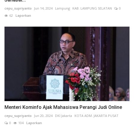
cepu_supriyanto
Jun 14, 2024
Lampung
KAB. LAMPUNG SELATAN
0
62
Laporkan
Menteri Kominfo Ajak Mahasiswa Perangi Judi Online
cepu_supriyanto
Jun 20, 2024
DKI Jakarta
KOTA ADM. JAKARTA PUSAT
0
104
Laporkan